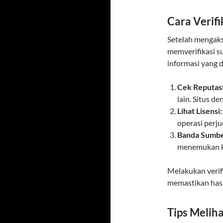
Cara Verif
Setelah mengaks
memverifikasi s
informasi yang d
Cek Reputasi
lain. Situs d
Lihat Lisensi:
operasi perju
Banda Sumber
menemukan ke
Melakukan veri
memastikan hasil
Tips Meliha