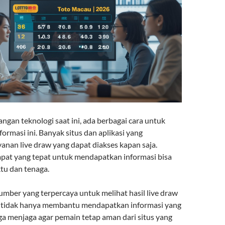
gan teknologi saat ini, ada berbagai cara untuk
rmasi ini. Banyak situs dan aplikasi yang
anan live draw yang dapat diakses kapan saja.
at yang tepat untuk mendapatkan informasi bisa
u dan tenaga.
umber yang terpercaya untuk melihat hasil live draw
ni tidak hanya membantu mendapatkan informasi yang
uga menjaga agar pemain tetap aman dari situs yang