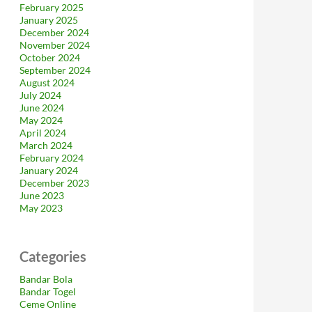
February 2025
January 2025
December 2024
November 2024
October 2024
September 2024
August 2024
July 2024
June 2024
May 2024
April 2024
March 2024
February 2024
January 2024
December 2023
June 2023
May 2023
Categories
Bandar Bola
Bandar Togel
Ceme Online