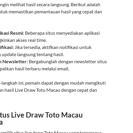
gin melihat hasil secara langsung. Berikut adalah
ntuk memastikan pemantauan hasil yang cepat dan
kasi Resmi:
Beberapa situs menyediakan aplikasi
inkan akses real time.
fikasi:
Jika tersedia, aktifkan notifikasi untuk
update langsung tentang hasil.
n Newsletter:
Bergabunglah dengan newsletter situs
tkan hasil terbaru melalui email.
langkah ini, pemain dapat dengan mudah mengikuti
 hasil Live Draw Toto Macau dengan cepat dan
itus Live Draw Toto Macau
a
emilih situs live draw Toto Macau yang terpercaya.