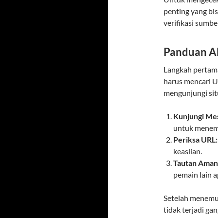
penting yang bisa
verifikasi sumber
Panduan Ak
Langkah pertama
harus mencari U
mengunjungi sit
Kunjungi Mes
untuk menemu
Periksa URL:
keaslian.
Tautan Aman
pemain lain 
Setelah menemuka
tidak terjadi ga