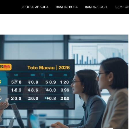
JUDI BALAP KUDA
BANDAR BOLA
BANDAR TOGEL
CEME ON