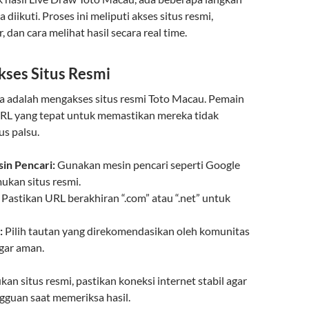
 diikuti. Proses ini meliputi akses situs resmi,
, dan cara melihat hasil secara real time.
ses Situs Resmi
 adalah mengakses situs resmi Toto Macau. Pemain
RL yang tepat untuk memastikan mereka tidak
us palsu.
in Pencari:
Gunakan mesin pencari seperti Google
kan situs resmi.
Pastikan URL berakhiran “.com” atau “.net” untuk
:
Pilih tautan yang direkomendasikan oleh komunitas
agar aman.
n situs resmi, pastikan koneksi internet stabil agar
ngguan saat memeriksa hasil.