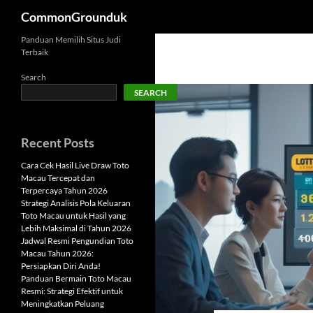
Search
CommonGrounduk
Skip
Panduan Memilih Situs Judi
Terbaik
to
content
Search
SEARCH
Recent Posts
Cara Cek Hasil Live Draw Toto
Macau Tercepat dan
Terpercaya Tahun 2026
Strategi Analisis Pola Keluaran
Toto Macau untuk Hasil yang
Lebih Maksimal di Tahun 2026
Jadwal Resmi Pengundian Toto
Macau Tahun 2026:
Persiapkan Diri Anda!
Panduan Bermain Toto Macau
Resmi: Strategi Efektif untuk
Meningkatkan Peluang