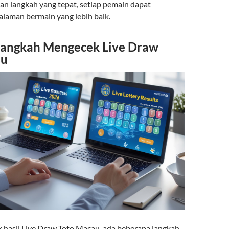
gan langkah yang tepat, setiap pemain dapat
laman bermain yang lebih baik.
angkah Mengecek Live Draw
au
hasil Live Draw Toto Macau, ada beberapa langkah