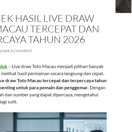
EK HASIL LIVE DRAW
MACAU TERCEPAT DAN
RCAYA TAHUN 2026
LEAVE A COMMENT
duk
– Live draw Toto Macau menjadi pilihan banyak
 melihat hasil permainan secara langsung dan cepat.
live draw Toto Macau tercepat dan terpercaya tahun
 penting untuk para pemain dan penggemar.
Dengan
h dan sumber yang dapat dipercaya, mengetahui
agi sulit.