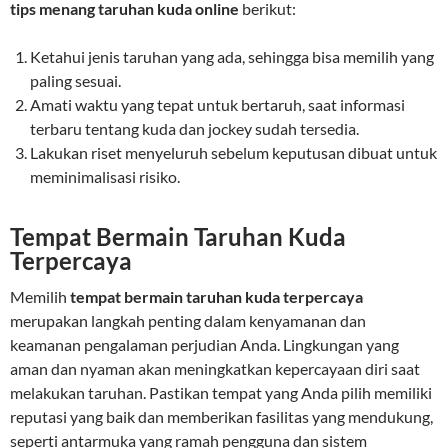
tips menang taruhan kuda online
berikut:
Ketahui jenis taruhan yang ada, sehingga bisa memilih yang
paling sesuai.
Amati waktu yang tepat untuk bertaruh, saat informasi
terbaru tentang kuda dan jockey sudah tersedia.
Lakukan riset menyeluruh sebelum keputusan dibuat untuk
meminimalisasi risiko.
Tempat Bermain Taruhan Kuda
Terpercaya
Memilih
tempat bermain taruhan kuda terpercaya
merupakan langkah penting dalam kenyamanan dan
keamanan pengalaman perjudian Anda. Lingkungan yang
aman dan nyaman akan meningkatkan kepercayaan diri saat
melakukan taruhan. Pastikan tempat yang Anda pilih memiliki
reputasi yang baik dan memberikan fasilitas yang mendukung,
seperti antarmuka yang ramah pengguna dan sistem