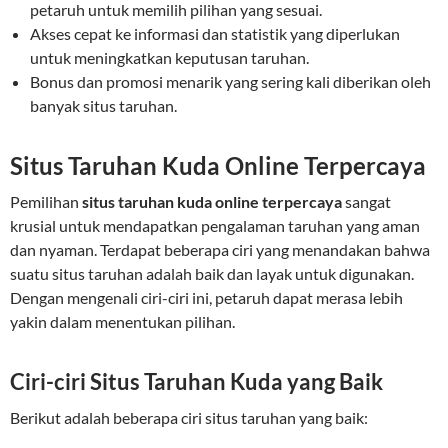
petaruh untuk memilih pilihan yang sesuai.
Akses cepat ke informasi dan statistik yang diperlukan
untuk meningkatkan keputusan taruhan.
Bonus dan promosi menarik yang sering kali diberikan oleh
banyak situs taruhan.
Situs Taruhan Kuda Online Terpercaya
Pemilihan
situs taruhan kuda online terpercaya
sangat
krusial untuk mendapatkan pengalaman taruhan yang aman
dan nyaman. Terdapat beberapa ciri yang menandakan bahwa
suatu situs taruhan adalah baik dan layak untuk digunakan.
Dengan mengenali ciri-ciri ini, petaruh dapat merasa lebih
yakin dalam menentukan pilihan.
Ciri-ciri Situs Taruhan Kuda yang Baik
Berikut adalah beberapa ciri situs taruhan yang baik: