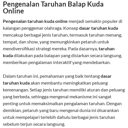
Pengenalan Taruhan Balap Kuda
Online
Pengenalan taruhan kuda online
menjadi semakin populer di
kalangan penggemar olahraga. Konsep
dasar taruhan kuda
mencakup berbagai jenis taruhan, termasuk taruhan menang,
tempat, dan show, yang memungkinkan petaruh untuk
mendiversifikasi strategi mereka. Pada dasarnya,
taruhan
kuda
dilakukan pada balapan yang disiarkan secara langsung,
memberikan pengalaman interaktif yang mendebarkan.
Dalam taruhan ini, pemahaman yang baik tentang
dasar
taruhan kuda
akan membantu meningkatkan peluang
kemenangan. Setiap jenis taruhan memiliki aturan dan peluang
yang berbeda, sehingga mengenal mekanisme ini sangat
penting untuk memaksimalkan pengalaman taruhan. Dengan
demikian, petaruh yang baru mengenal dunia ini disarankan
untuk mempelajari terlebih dahulu berbagai jenis taruhan
sebelum terjun secara langsung.