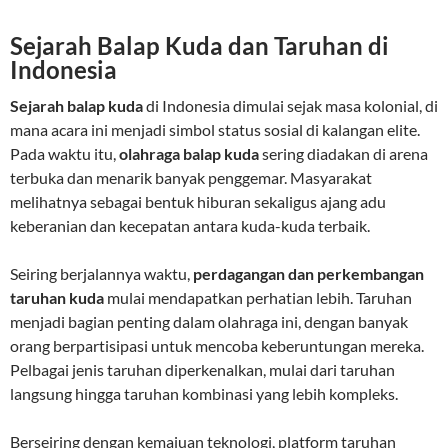
Sejarah Balap Kuda dan Taruhan di
Indonesia
Sejarah balap kuda
di Indonesia dimulai sejak masa kolonial, di
mana acara ini menjadi simbol status sosial di kalangan elite.
Pada waktu itu,
olahraga balap kuda
sering diadakan di arena
terbuka dan menarik banyak penggemar. Masyarakat
melihatnya sebagai bentuk hiburan sekaligus ajang adu
keberanian dan kecepatan antara kuda-kuda terbaik.
Seiring berjalannya waktu,
perdagangan dan perkembangan
taruhan kuda
mulai mendapatkan perhatian lebih. Taruhan
menjadi bagian penting dalam olahraga ini, dengan banyak
orang berpartisipasi untuk mencoba keberuntungan mereka.
Pelbagai jenis taruhan diperkenalkan, mulai dari taruhan
langsung hingga taruhan kombinasi yang lebih kompleks.
Berseiring dengan kemajuan teknologi, platform taruhan