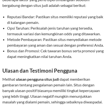
bergabung dengan situs judi adalah sebagai berikut:
Reputasi Bandar: Pastikan situs memiliki reputasi yang baik
di kalangan pemain.
Opsi Taruhan: Periksalah jenis taruhan yang tersedia,
termasuk variasi dan kemungkinan odds yang ditawarkan.
Metode Pembayaran: Pastikan situs menyediakan metode
pembayaran yang aman dan sesuai dengan preferensi Anda.
Bonus dan Promosi: Cek tawaran bonus serta promosi yang
dapat meningkatkan nilai taruhan Anda.
Ulasan dan Testimoni Pengguna
Melihat
ulasan pengguna situs judi
dapat memberikan
gambaran tentang pengalaman pemain lain. Situs dengan
banyak ulasan positif biasanya memiliki tingkat kepercayaan
yang lebih tinggi. Ulasan negatif mungkin menunjukkan
masalah yang dialami pemain, sehingga sebaiknya diwaspadai.