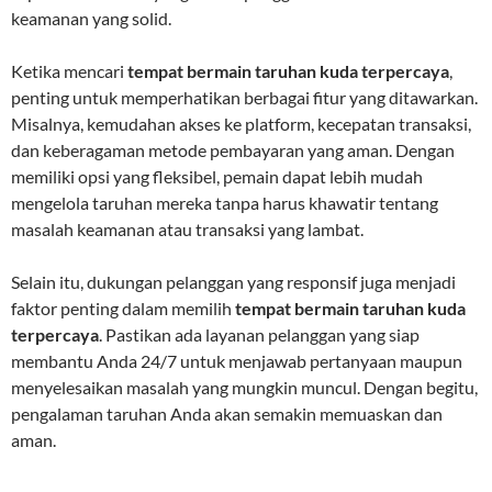
keamanan yang solid.
Ketika mencari
tempat bermain taruhan kuda terpercaya
,
penting untuk memperhatikan berbagai fitur yang ditawarkan.
Misalnya, kemudahan akses ke platform, kecepatan transaksi,
dan keberagaman metode pembayaran yang aman. Dengan
memiliki opsi yang fleksibel, pemain dapat lebih mudah
mengelola taruhan mereka tanpa harus khawatir tentang
masalah keamanan atau transaksi yang lambat.
Selain itu, dukungan pelanggan yang responsif juga menjadi
faktor penting dalam memilih
tempat bermain taruhan kuda
terpercaya
. Pastikan ada layanan pelanggan yang siap
membantu Anda 24/7 untuk menjawab pertanyaan maupun
menyelesaikan masalah yang mungkin muncul. Dengan begitu,
pengalaman taruhan Anda akan semakin memuaskan dan
aman.