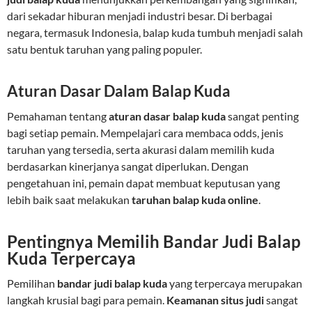
dari sekadar hiburan menjadi industri besar. Di berbagai
negara, termasuk Indonesia, balap kuda tumbuh menjadi salah
satu bentuk taruhan yang paling populer.
Aturan Dasar Dalam Balap Kuda
Pemahaman tentang
aturan dasar balap kuda
sangat penting
bagi setiap pemain. Mempelajari cara membaca odds, jenis
taruhan yang tersedia, serta akurasi dalam memilih kuda
berdasarkan kinerjanya sangat diperlukan. Dengan
pengetahuan ini, pemain dapat membuat keputusan yang
lebih baik saat melakukan
taruhan balap kuda online
.
Pentingnya Memilih Bandar Judi Balap
Kuda Terpercaya
Pemilihan
bandar judi balap kuda
yang terpercaya merupakan
langkah krusial bagi para pemain.
Keamanan situs judi
sangat