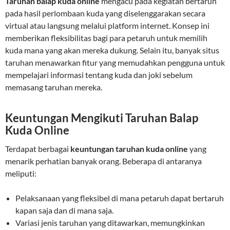
Taruhan balap kuda online
mengacu pada kegiatan bertaruh
pada hasil perlombaan kuda yang diselenggarakan secara
virtual atau langsung melalui platform internet. Konsep ini
memberikan fleksibilitas bagi para petaruh untuk memilih
kuda mana yang akan mereka dukung. Selain itu, banyak situs
taruhan menawarkan fitur yang memudahkan pengguna untuk
mempelajari informasi tentang kuda dan joki sebelum
memasang taruhan mereka.
Keuntungan Mengikuti Taruhan Balap
Kuda Online
Terdapat berbagai
keuntungan taruhan kuda online
yang
menarik perhatian banyak orang. Beberapa di antaranya
meliputi:
Pelaksanaan yang fleksibel di mana petaruh dapat bertaruh
kapan saja dan di mana saja.
Variasi jenis taruhan yang ditawarkan, memungkinkan