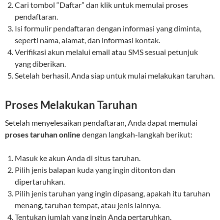
Cari tombol “Daftar” dan klik untuk memulai proses
pendaftaran.
Isi formulir pendaftaran dengan informasi yang diminta,
seperti nama, alamat, dan informasi kontak.
Verifikasi akun melalui email atau SMS sesuai petunjuk
yang diberikan.
Setelah berhasil, Anda siap untuk mulai melakukan taruhan.
Proses Melakukan Taruhan
Setelah menyelesaikan pendaftaran, Anda dapat memulai
proses taruhan online
dengan langkah-langkah berikut:
Masuk ke akun Anda di situs taruhan.
Pilih jenis balapan kuda yang ingin ditonton dan
dipertaruhkan.
Pilih jenis taruhan yang ingin dipasang, apakah itu taruhan
menang, taruhan tempat, atau jenis lainnya.
Tentukan jumlah yang ingin Anda pertaruhkan.