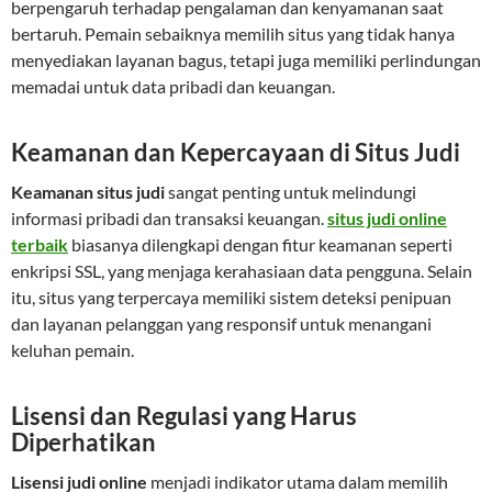
berpengaruh terhadap pengalaman dan kenyamanan saat
bertaruh. Pemain sebaiknya memilih situs yang tidak hanya
menyediakan layanan bagus, tetapi juga memiliki perlindungan
memadai untuk data pribadi dan keuangan.
Keamanan dan Kepercayaan di Situs Judi
Keamanan situs judi
sangat penting untuk melindungi
informasi pribadi dan transaksi keuangan.
situs judi online
terbaik
biasanya dilengkapi dengan fitur keamanan seperti
enkripsi SSL, yang menjaga kerahasiaan data pengguna. Selain
itu, situs yang terpercaya memiliki sistem deteksi penipuan
dan layanan pelanggan yang responsif untuk menangani
keluhan pemain.
Lisensi dan Regulasi yang Harus
Diperhatikan
Lisensi judi online
menjadi indikator utama dalam memilih