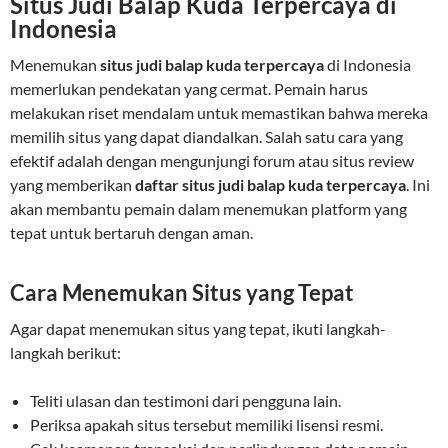
Situs Judi Balap Kuda Terpercaya di
Indonesia
Menemukan
situs judi balap kuda terpercaya
di Indonesia
memerlukan pendekatan yang cermat. Pemain harus
melakukan riset mendalam untuk memastikan bahwa mereka
memilih situs yang dapat diandalkan. Salah satu cara yang
efektif adalah dengan mengunjungi forum atau situs review
yang memberikan
daftar situs judi balap kuda terpercaya
. Ini
akan membantu pemain dalam menemukan platform yang
tepat untuk bertaruh dengan aman.
Cara Menemukan Situs yang Tepat
Agar dapat menemukan situs yang tepat, ikuti langkah-
langkah berikut:
Teliti ulasan dan testimoni dari pengguna lain.
Periksa apakah situs tersebut memiliki lisensi resmi.