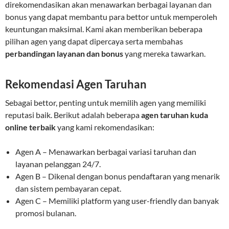
direkomendasikan akan menawarkan berbagai layanan dan
bonus yang dapat membantu para bettor untuk memperoleh
keuntungan maksimal. Kami akan memberikan beberapa
pilihan agen yang dapat dipercaya serta membahas
perbandingan layanan dan bonus
yang mereka tawarkan.
Rekomendasi Agen Taruhan
Sebagai bettor, penting untuk memilih agen yang memiliki
reputasi baik. Berikut adalah beberapa
agen taruhan kuda
online terbaik
yang kami rekomendasikan:
Agen A – Menawarkan berbagai variasi taruhan dan
layanan pelanggan 24/7.
Agen B – Dikenal dengan bonus pendaftaran yang menarik
dan sistem pembayaran cepat.
Agen C – Memiliki platform yang user-friendly dan banyak
promosi bulanan.