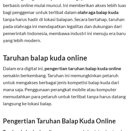
berbasis online mulai muncul. Ini memberikan akses lebih luas
bagi penggemar untuk terlibat dalam
olahraga balap kuda
tanpa harus hadir di lokasi balapan. Secara bertahap, taruhan
pada olahraga ini mendapatkan legalitas dan dukungan dari
pemerintah Indonesia, membawa industri ini menuju era baru
yang lebih modern.
Taruhan balap kuda online
Dalam era digital ini,
pengertian taruhan balap kuda online
semakin berkembang. Taruhan ini memungkinkan petaruh
untuk mengakses berbagai jenis kompetisi balap kuda dari
mana saja. Penggunaan perangkat mobile atau komputer
memudahkan para petaruh untuk terlibat tanpa harus datang
langsung ke lokasi balap.
Pengertian Taruhan Balap Kuda Online