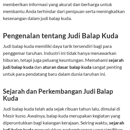
memberikan informasi yang akurat dan berharga untuk
membantu Anda terhindar dari penipuan serta meningkatkan
kesenangan dalam judi balap kuda.
Pengenalan tentang Judi Balap Kuda
Judi balap kuda memiliki daya tarik tersendiri bagi para
penggemar taruhan. Industri ini tidak hanya menawarkan
hiburan, tetapi juga peluang keuntungan. Memahami
sejarah
judi balap kuda
dan
aturan dasar balap kuda
sangat penting
untuk para pendatang baru dalam dunia taruhan ini.
Sejarah dan Perkembangan Judi Balap
Kuda
Judi balap kuda telah ada sejak ribuan tahun lalu, dimulai di
Mesir kuno. Awalnya, balap kuda merupakan kegiatan yang
diperuntukkan bagi kalangan kerajaan. Seiring waktu,
sejarah
judi balap kuda
menunjukkan perkembangan yang signifikan,