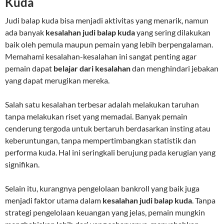
Kuda
Judi balap kuda bisa menjadi aktivitas yang menarik, namun
ada banyak
kesalahan judi balap kuda
yang sering dilakukan
baik oleh pemula maupun pemain yang lebih berpengalaman.
Memahami kesalahan-kesalahan ini sangat penting agar
pemain dapat
belajar dari kesalahan
dan menghindari jebakan
yang dapat merugikan mereka.
Salah satu kesalahan terbesar adalah melakukan taruhan
tanpa melakukan riset yang memadai. Banyak pemain
cenderung tergoda untuk bertaruh berdasarkan insting atau
keberuntungan, tanpa mempertimbangkan statistik dan
performa kuda. Hal ini seringkali berujung pada kerugian yang
signifikan.
Selain itu, kurangnya pengelolaan bankroll yang baik juga
menjadi faktor utama dalam
kesalahan judi balap kuda
. Tanpa
strategi pengelolaan keuangan yang jelas, pemain mungkin