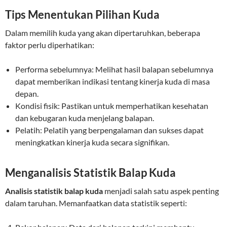
Tips Menentukan Pilihan Kuda
Dalam memilih kuda yang akan dipertaruhkan, beberapa
faktor perlu diperhatikan:
Performa sebelumnya: Melihat hasil balapan sebelumnya
dapat memberikan indikasi tentang kinerja kuda di masa
depan.
Kondisi fisik: Pastikan untuk memperhatikan kesehatan
dan kebugaran kuda menjelang balapan.
Pelatih: Pelatih yang berpengalaman dan sukses dapat
meningkatkan kinerja kuda secara signifikan.
Menganalisis Statistik Balap Kuda
Analisis statistik balap kuda
menjadi salah satu aspek penting
dalam taruhan. Memanfaatkan data statistik seperti: