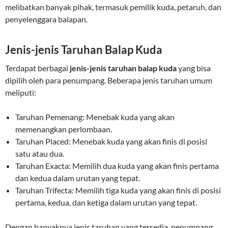
melibatkan banyak pihak, termasuk pemilik kuda, petaruh, dan
penyelenggara balapan.
Jenis-jenis Taruhan Balap Kuda
Terdapat berbagai
jenis-jenis taruhan balap kuda
yang bisa
dipilih oleh para penumpang. Beberapa jenis taruhan umum
meliputi:
Taruhan Pemenang: Menebak kuda yang akan
memenangkan perlombaan.
Taruhan Placed: Menebak kuda yang akan finis di posisi
satu atau dua.
Taruhan Exacta: Memilih dua kuda yang akan finis pertama
dan kedua dalam urutan yang tepat.
Taruhan Trifecta: Memilih tiga kuda yang akan finis di posisi
pertama, kedua, dan ketiga dalam urutan yang tepat.
Dengan banyaknya jenis taruhan yang tersedia, penumpang