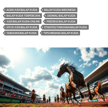
AGEN JUDI BALAP KUDA
BALAP KUDA INDONESIA
BALAP KUDA TERPERCAYA
JADWAL BALAP KUDA
JUDI BALAP KUDA ONLINE
PREDIKSI BALAP KUDA
SITUS JUDI BALAP KUDA
STRATEGI TARUHAN BALAP KUDA
TARUHAN BALAP KUDA
TIPS MENANG BALAP KUDA