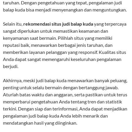
taruhan. Dengan pengetahuan yang tepat, pengalaman judi
balap kuda bisa menjadi menyenangkan dan menguntungkan.
Selain itu,
rekomendasi situs judi balap kuda
yang terpercaya
sangat diperlukan untuk memastikan keamanan dan
kenyamanan saat bermain. Pilihlah situs yang memiliki
reputasi baik, menawarkan berbagai jenis taruhan, dan
memberikan layanan pelanggan yang responsif. Kualitas situs
Anda dapat sangat memengaruhi keseluruhan pengalaman
berjudi.
Akhirnya, meski judi balap kuda menawarkan banyak peluang,
penting untuk selalu bermain dengan bertanggung jawab.
Aturlah batas waktu dan anggaran, serta pastikan untuk terus
memperbarui pengetahuan Anda tentang tren dan statistik
terkini. Dengan siap dan terinformasi, Anda dapat menjadikan
pengalaman judi balap kuda Anda lebih menarik dan
mendatangkan hasil yang diinginkan.