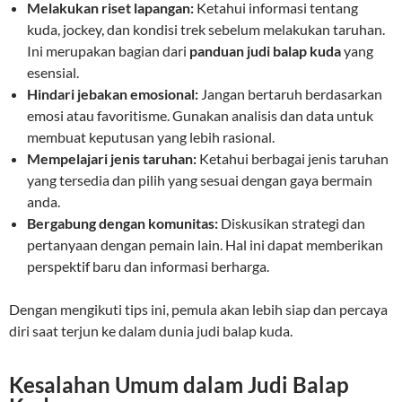
Melakukan riset lapangan:
Ketahui informasi tentang
kuda, jockey, dan kondisi trek sebelum melakukan taruhan.
Ini merupakan bagian dari
panduan judi balap kuda
yang
esensial.
Hindari jebakan emosional:
Jangan bertaruh berdasarkan
emosi atau favoritisme. Gunakan analisis dan data untuk
membuat keputusan yang lebih rasional.
Mempelajari jenis taruhan:
Ketahui berbagai jenis taruhan
yang tersedia dan pilih yang sesuai dengan gaya bermain
anda.
Bergabung dengan komunitas:
Diskusikan strategi dan
pertanyaan dengan pemain lain. Hal ini dapat memberikan
perspektif baru dan informasi berharga.
Dengan mengikuti tips ini, pemula akan lebih siap dan percaya
diri saat terjun ke dalam dunia judi balap kuda.
Kesalahan Umum dalam Judi Balap