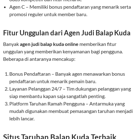
Agen C – Memiliki bonus pendaftaran yang menarik serta
promosi reguler untuk member baru.
Fitur Unggulan dari Agen Judi Balap Kuda
Banyak
agen judi balap kuda online
memberikan fitur
unggulan yang memberikan kenyamanan bagi pengguna.
Beberapa di antaranya mencakup:
Bonus Pendaftaran – Banyak agen menawarkan bonus
pendaftaran untuk menarik pemain baru.
Layanan Pelanggan 24/7 – Tim dukungan pelanggan yang
siap membantu kapan saja sangatlah penting.
Platform Taruhan Ramah Pengguna – Antarmuka yang
mudah digunakan membuat pemasangan taruhan menjadi
lebih lancar.
Situs Taruhan Balap Kuda Terbaik