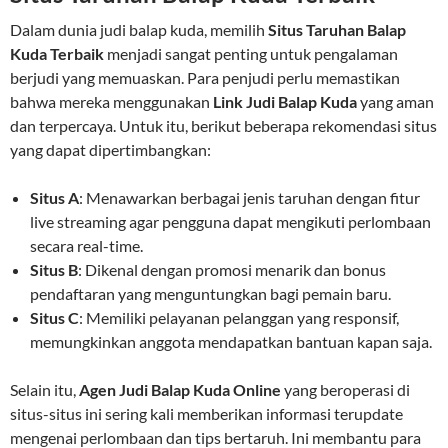
Dalam dunia judi balap kuda, memilih
Situs Taruhan Balap
Kuda Terbaik
menjadi sangat penting untuk pengalaman
berjudi yang memuaskan. Para penjudi perlu memastikan
bahwa mereka menggunakan
Link Judi Balap Kuda
yang aman
dan terpercaya. Untuk itu, berikut beberapa rekomendasi situs
yang dapat dipertimbangkan:
Situs A
: Menawarkan berbagai jenis taruhan dengan fitur
live streaming agar pengguna dapat mengikuti perlombaan
secara real-time.
Situs B
: Dikenal dengan promosi menarik dan bonus
pendaftaran yang menguntungkan bagi pemain baru.
Situs C
: Memiliki pelayanan pelanggan yang responsif,
memungkinkan anggota mendapatkan bantuan kapan saja.
Selain itu,
Agen Judi Balap Kuda Online
yang beroperasi di
situs-situs ini sering kali memberikan informasi terupdate
mengenai perlombaan dan tips bertaruh. Ini membantu para