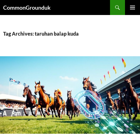
Skip
Search
CommonGrounduk
to
PRIMAR
content
MENU
Tag Archives: taruhan balap kuda