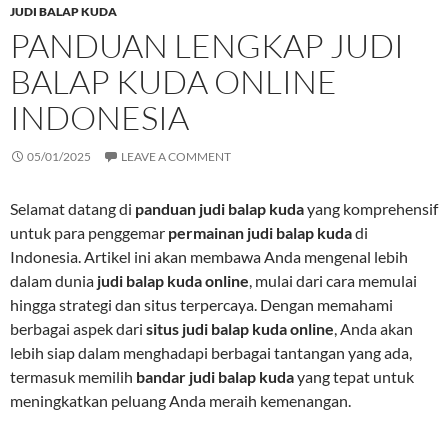
JUDI BALAP KUDA
PANDUAN LENGKAP JUDI
BALAP KUDA ONLINE
INDONESIA
05/01/2025
LEAVE A COMMENT
Selamat datang di
panduan judi balap kuda
yang komprehensif
untuk para penggemar
permainan judi balap kuda
di
Indonesia. Artikel ini akan membawa Anda mengenal lebih
dalam dunia
judi balap kuda online
, mulai dari cara memulai
hingga strategi dan situs terpercaya. Dengan memahami
berbagai aspek dari
situs judi balap kuda online
, Anda akan
lebih siap dalam menghadapi berbagai tantangan yang ada,
termasuk memilih
bandar judi balap kuda
yang tepat untuk
meningkatkan peluang Anda meraih kemenangan.