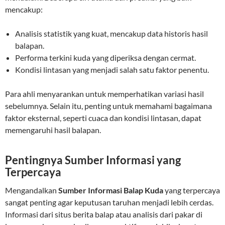
mencakup:
Analisis statistik yang kuat, mencakup data historis hasil
balapan.
Performa terkini kuda yang diperiksa dengan cermat.
Kondisi lintasan yang menjadi salah satu faktor penentu.
Para ahli menyarankan untuk memperhatikan variasi hasil
sebelumnya. Selain itu, penting untuk memahami bagaimana
faktor eksternal, seperti cuaca dan kondisi lintasan, dapat
memengaruhi hasil balapan.
Pentingnya Sumber Informasi yang
Terpercaya
Mengandalkan
Sumber Informasi Balap Kuda
yang terpercaya
sangat penting agar keputusan taruhan menjadi lebih cerdas.
Informasi dari situs berita balap atau analisis dari pakar di