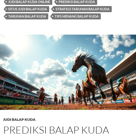
JUDI BALAP KUDA ONLINE
PREDIKSI BALAP KUDA
SITUS JUDI BALAP KUDA
STRATEGI TARUHAN BALAP KUDA
TARUHAN BALAP KUDA
TIPS MENANG BALAP KUDA
JUDI BALAP KUDA
PREDIKSI BALAP KUDA