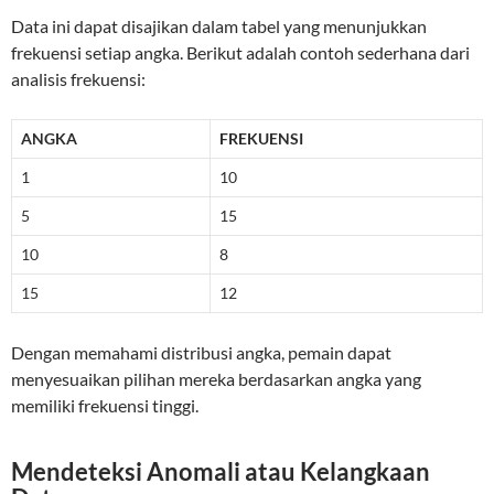
Data ini dapat disajikan dalam tabel yang menunjukkan
frekuensi setiap angka. Berikut adalah contoh sederhana dari
analisis frekuensi:
ANGKA
FREKUENSI
1
10
5
15
10
8
15
12
Dengan memahami distribusi angka, pemain dapat
menyesuaikan pilihan mereka berdasarkan angka yang
memiliki frekuensi tinggi.
Mendeteksi Anomali atau Kelangkaan