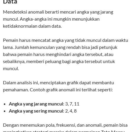
Data
Mendeteksi anomali berarti mencari angka yang jarang
muncul. Angka-angka ini mungkin menunjukkan
ketidaknormalan dalam data.
Pemain harus mencatat angka yang tidak muncul dalam waktu
lama. Jumlah kemunculan yang rendah bisa jadi petunjuk
bahwa pemain harus menghindari angka tersebut, atau
sebaliknya, memberi peluang bagi angka tersebut untuk
muncul.
Dalam analisis ini, menciptakan grafik dapat membantu
pemahaman. Contoh grafik anomali ini terlihat seperti:
Angka yang jarang muncul
: 3, 7, 11
Angka yang sering muncul
: 2, 4, 8
Dengan menemukan pola, frekuensi, dan anomali, pemain bisa
meningkatkan strategi mereka dalam permainan Toto Macau.