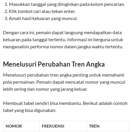
Masukkan tanggal yang diinginkan pada kolom pencarian.
Klik tombol cari atau tekan enter.
Amati hasil keluaran yang muncul.
Dengan cara ini, pemain dapat langsung mendapatkan data
keluaran pada tanggal tertentu. Informasi ini berguna untuk
menganalisis performa nomor dalam jangka waktu tertentu.
Menelusuri Perubahan Tren Angka
Menelusuri perubahan tren angka penting untuk memahami
pola permainan. Pemain dapat mencatat nomor yang muncul
lebih sering dan nomor yang jarang keluar.
Membuat tabel sendiri bisa membantu. Berikut adalah contoh
tabel yang bisa digunakan:
NOMOR
FREKUENSI
TREN