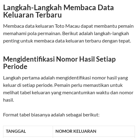
Langkah-Langkah Membaca Data
Keluaran Terbaru
Membaca data keluaran Toto Macau dapat membantu pemain
memahami pola permainan. Berikut adalah langkah-langkah
penting untuk membaca data keluaran terbaru dengan tepat.
Mengidentifikasi Nomor Hasil Setiap
Periode
Langkah pertama adalah mengidentifikasi nomor hasil yang
keluar di setiap periode. Pemain perlu memastikan untuk
melihat tabel keluaran yang mencantumkan waktu dan nomor
hasil.
Format tabel biasanya adalah sebagai berikut:
TANGGAL
NOMOR KELUARAN