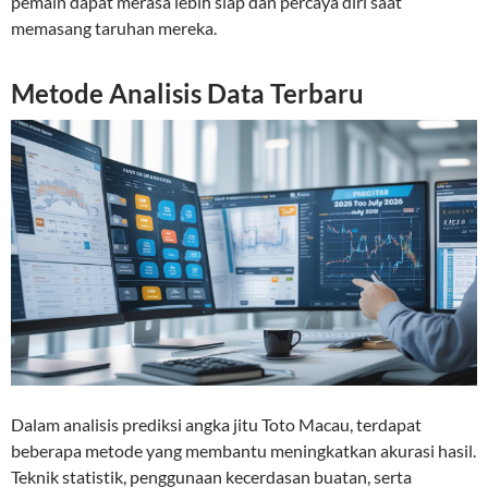
pemain dapat merasa lebih siap dan percaya diri saat
memasang taruhan mereka.
Metode Analisis Data Terbaru
Dalam analisis prediksi angka jitu Toto Macau, terdapat
beberapa metode yang membantu meningkatkan akurasi hasil.
Teknik statistik, penggunaan kecerdasan buatan, serta