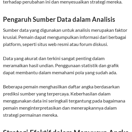
terhadap perubahan ini dan menyesuaikan strategi mereka.
Pengaruh Sumber Data dalam Analisis
Sumber data yang digunakan untuk analisis merupakan faktor
krusial. Pemain dapat mengumpulkan informasi dari berbagai
platform, seperti situs web resmi atau forum diskusi.
Data yang akurat dan terkini sangat penting dalam
meramalkan hasil undian. Penggunaan statistik dan grafik
dapat membantu dalam memahami pola yang sudah ada.
Beberapa pemain menghasilkan daftar angka berdasarkan
prediksi sumber yang terpercaya. Keberhasilan dalam
menggunakan data ini seringkali tergantung pada bagaimana
pemain menginterpretasikan dan menerapkannya dalam
strategi permainan mereka.