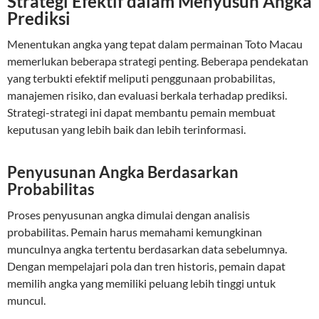
Strategi Efektif dalam Menyusun Angka
Prediksi
Menentukan angka yang tepat dalam permainan Toto Macau
memerlukan beberapa strategi penting. Beberapa pendekatan
yang terbukti efektif meliputi penggunaan probabilitas,
manajemen risiko, dan evaluasi berkala terhadap prediksi.
Strategi-strategi ini dapat membantu pemain membuat
keputusan yang lebih baik dan lebih terinformasi.
Penyusunan Angka Berdasarkan
Probabilitas
Proses penyusunan angka dimulai dengan analisis
probabilitas. Pemain harus memahami kemungkinan
munculnya angka tertentu berdasarkan data sebelumnya.
Dengan mempelajari pola dan tren historis, pemain dapat
memilih angka yang memiliki peluang lebih tinggi untuk
muncul.