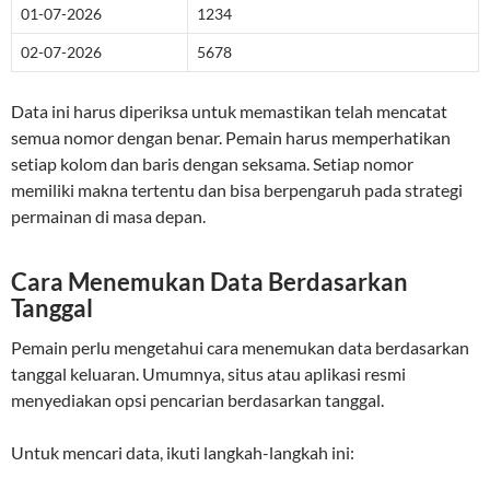
01-07-2026
1234
02-07-2026
5678
Data ini harus diperiksa untuk memastikan telah mencatat
semua nomor dengan benar. Pemain harus memperhatikan
setiap kolom dan baris dengan seksama. Setiap nomor
memiliki makna tertentu dan bisa berpengaruh pada strategi
permainan di masa depan.
Cara Menemukan Data Berdasarkan
Tanggal
Pemain perlu mengetahui cara menemukan data berdasarkan
tanggal keluaran. Umumnya, situs atau aplikasi resmi
menyediakan opsi pencarian berdasarkan tanggal.
Untuk mencari data, ikuti langkah-langkah ini: