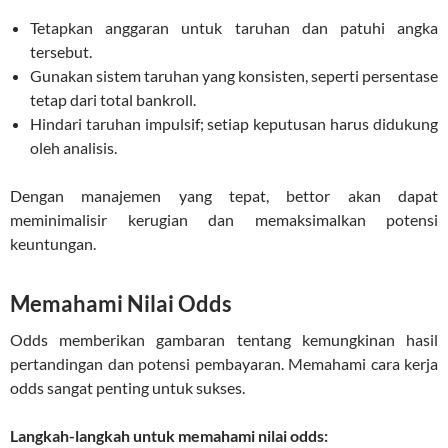
Tetapkan anggaran untuk taruhan dan patuhi angka
tersebut.
Gunakan sistem taruhan yang konsisten, seperti persentase
tetap dari total bankroll.
Hindari taruhan impulsif; setiap keputusan harus didukung
oleh analisis.
Dengan manajemen yang tepat, bettor akan dapat
meminimalisir kerugian dan memaksimalkan potensi
keuntungan.
Memahami Nilai Odds
Odds memberikan gambaran tentang kemungkinan hasil
pertandingan dan potensi pembayaran. Memahami cara kerja
odds sangat penting untuk sukses.
Langkah-langkah untuk memahami nilai odds: