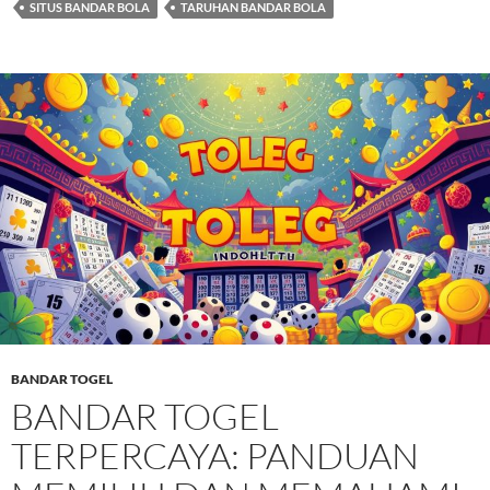
SITUS BANDAR BOLA
TARUHAN BANDAR BOLA
BANDAR TOGEL
BANDAR TOGEL
TERPERCAYA: PANDUAN