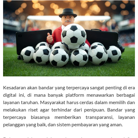
Kesadaran akan bandar yang terpercaya sangat penting di era
digital ini, di mana banyak platform menawarkan berbagai
layanan taruhan. Masyarakat harus cerdas dalam memilih dan
melakukan riset agar terhindar dari penipuan. Bandar yang
terpercaya biasanya memberikan transparansi, layanan
pelanggan yang baik, dan sistem pembayaran yang aman.