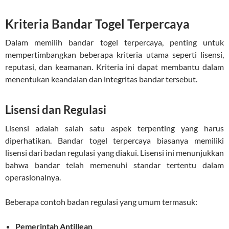
Kriteria Bandar Togel Terpercaya
Dalam memilih bandar togel terpercaya, penting untuk
mempertimbangkan beberapa kriteria utama seperti lisensi,
reputasi, dan keamanan. Kriteria ini dapat membantu dalam
menentukan keandalan dan integritas bandar tersebut.
Lisensi dan Regulasi
Lisensi adalah salah satu aspek terpenting yang harus
diperhatikan. Bandar togel terpercaya biasanya memiliki
lisensi dari badan regulasi yang diakui. Lisensi ini menunjukkan
bahwa bandar telah memenuhi standar tertentu dalam
operasionalnya.
Beberapa contoh badan regulasi yang umum termasuk:
Pemerintah Antillean