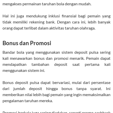
mengakses permainan taruhan bola dengan mudah.
Hal ini juga mendukung inklusi finansial bagi pemain yang
tidak memiliki rekening bank. Dengan cara ini, lebih banyak
orang dapat terlibat dalam aktivitas taruhan olahraga.
Bonus dan Promosi
Bandar bola yang menggunakan sistem deposit pulsa sering
kali menawarkan bonus dan promosi menarik. Pemain dapat
mendapatkan tambahan deposit saat pertama kali
menggunakan sistem ini.
Bonus deposit pulsa dapat bervariasi, mulai dari persentase
dari jumlah deposit hingga bonus tanpa syarat. Ini
memberikan nilai lebih bagi pemain yang ingin memaksimalkan
pengalaman taruhan mereka.
Promosi berkala juga sering diadakan, seperti promo cashback