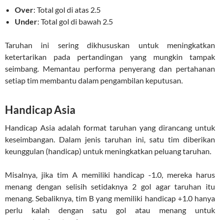
Over
: Total gol di atas 2.5
Under
: Total gol di bawah 2.5
Taruhan ini sering dikhususkan untuk meningkatkan
ketertarikan pada pertandingan yang mungkin tampak
seimbang. Memantau performa penyerang dan pertahanan
setiap tim membantu dalam pengambilan keputusan.
Handicap Asia
Handicap Asia adalah format taruhan yang dirancang untuk
keseimbangan. Dalam jenis taruhan ini, satu tim diberikan
keunggulan (handicap) untuk meningkatkan peluang taruhan.
Misalnya, jika tim A memiliki handicap -1.0, mereka harus
menang dengan selisih setidaknya 2 gol agar taruhan itu
menang. Sebaliknya, tim B yang memiliki handicap +1.0 hanya
perlu kalah dengan satu gol atau menang untuk