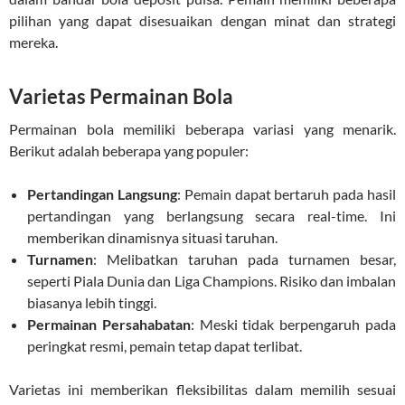
pilihan yang dapat disesuaikan dengan minat dan strategi
mereka.
Varietas Permainan Bola
Permainan bola memiliki beberapa variasi yang menarik.
Berikut adalah beberapa yang populer:
Pertandingan Langsung
: Pemain dapat bertaruh pada hasil
pertandingan yang berlangsung secara real-time. Ini
memberikan dinamisnya situasi taruhan.
Turnamen
: Melibatkan taruhan pada turnamen besar,
seperti Piala Dunia dan Liga Champions. Risiko dan imbalan
biasanya lebih tinggi.
Permainan Persahabatan
: Meski tidak berpengaruh pada
peringkat resmi, pemain tetap dapat terlibat.
Varietas ini memberikan fleksibilitas dalam memilih sesuai