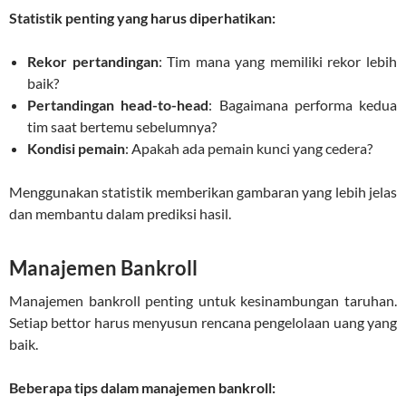
Statistik penting yang harus diperhatikan:
Rekor pertandingan
: Tim mana yang memiliki rekor lebih
baik?
Pertandingan head-to-head
: Bagaimana performa kedua
tim saat bertemu sebelumnya?
Kondisi pemain
: Apakah ada pemain kunci yang cedera?
Menggunakan statistik memberikan gambaran yang lebih jelas
dan membantu dalam prediksi hasil.
Manajemen Bankroll
Manajemen bankroll penting untuk kesinambungan taruhan.
Setiap bettor harus menyusun rencana pengelolaan uang yang
baik.
Beberapa tips dalam manajemen bankroll: