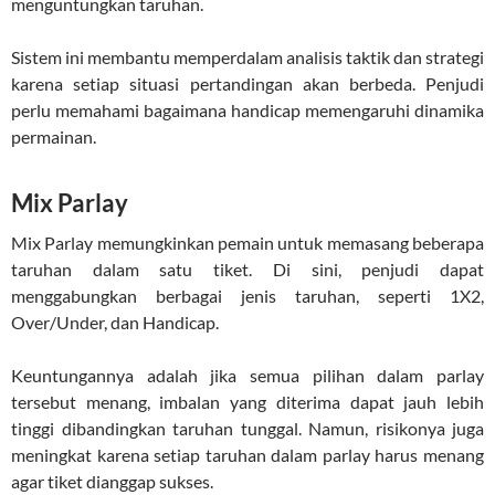
menguntungkan taruhan.
Sistem ini membantu memperdalam analisis taktik dan strategi
karena setiap situasi pertandingan akan berbeda. Penjudi
perlu memahami bagaimana handicap memengaruhi dinamika
permainan.
Mix Parlay
Mix Parlay memungkinkan pemain untuk memasang beberapa
taruhan dalam satu tiket. Di sini, penjudi dapat
menggabungkan berbagai jenis taruhan, seperti 1X2,
Over/Under, dan Handicap.
Keuntungannya adalah jika semua pilihan dalam parlay
tersebut menang, imbalan yang diterima dapat jauh lebih
tinggi dibandingkan taruhan tunggal. Namun, risikonya juga
meningkat karena setiap taruhan dalam parlay harus menang
agar tiket dianggap sukses.