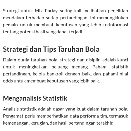
Strategi untuk Mix Parlay sering kali melibatkan penelitian
mendalam terhadap setiap pertandingan. Ini memungkinkan
pemain untuk membuat keputusan yang lebih terinformasi
tentang potensi hasil yang dapat terjadi.
Strategi dan Tips Taruhan Bola
Dalam dunia taruhan bola, strategi dan disiplin adalah kunci
untuk meningkatkan peluang menang. Pahami statistik
pertandingan, kelola bankroll dengan baik, dan pahami nilai
odds untuk membuat keputusan yang lebih baik.
Menganalisis Statistik
Analisis statistik adalah dasar yang kuat dalam taruhan bola.
Pengamat perlu memperhatikan data performa tim, termasuk
kemenangan, kerugian, dan hasil pertandingan terakhir.