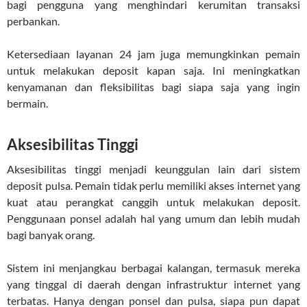
bagi pengguna yang menghindari kerumitan transaksi
perbankan.
Ketersediaan layanan 24 jam juga memungkinkan pemain
untuk melakukan deposit kapan saja. Ini meningkatkan
kenyamanan dan fleksibilitas bagi siapa saja yang ingin
bermain.
Aksesibilitas Tinggi
Aksesibilitas tinggi menjadi keunggulan lain dari sistem
deposit pulsa. Pemain tidak perlu memiliki akses internet yang
kuat atau perangkat canggih untuk melakukan deposit.
Penggunaan ponsel adalah hal yang umum dan lebih mudah
bagi banyak orang.
Sistem ini menjangkau berbagai kalangan, termasuk mereka
yang tinggal di daerah dengan infrastruktur internet yang
terbatas. Hanya dengan ponsel dan pulsa, siapa pun dapat