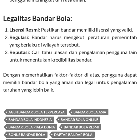
Legalitas Bandar Bola:
Lisensi Resmi
: Pastikan bandar memiliki lisensi yang valid.
Regulasi
: Bandar harus mengikuti peraturan pemerintah
yang berlaku di wilayah tersebut.
Reputasi
: Cari tahu ulasan dan pengalaman pengguna lain
untuk menentukan kredibilitas bandar.
Dengan memerhatikan faktor-faktor di atas, pengguna dapat
memilih bandar bola yang aman dan legal untuk pengalaman
taruhan yang lebih baik.
AGEN BANDAR BOLA TERPERCAYA
BANDAR BOLA ASIA
BANDAR BOLA INDONESIA
BANDAR BOLA ONLINE
BANDAR BOLA PIALA DUNIA
BANDAR BOLA RESMI
BONUS BANDAR BOLA
DAFTAR BANDAR BOLA