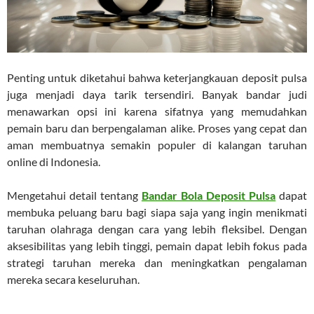
Penting untuk diketahui bahwa keterjangkauan deposit pulsa
juga menjadi daya tarik tersendiri. Banyak bandar judi
menawarkan opsi ini karena sifatnya yang memudahkan
pemain baru dan berpengalaman alike. Proses yang cepat dan
aman membuatnya semakin populer di kalangan taruhan
online di Indonesia.
Mengetahui detail tentang
Bandar Bola Deposit Pulsa
dapat
membuka peluang baru bagi siapa saja yang ingin menikmati
taruhan olahraga dengan cara yang lebih fleksibel. Dengan
aksesibilitas yang lebih tinggi, pemain dapat lebih fokus pada
strategi taruhan mereka dan meningkatkan pengalaman
mereka secara keseluruhan.