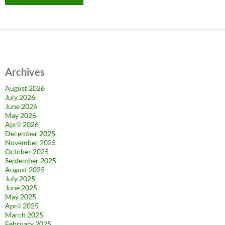
Archives
August 2026
July 2026
June 2026
May 2026
April 2026
December 2025
November 2025
October 2025
September 2025
August 2025
July 2025
June 2025
May 2025
April 2025
March 2025
February 2025