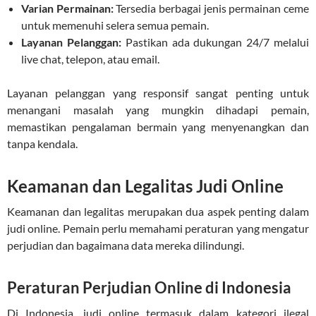
Varian Permainan:
Tersedia berbagai jenis permainan ceme
untuk memenuhi selera semua pemain.
Layanan Pelanggan:
Pastikan ada dukungan 24/7 melalui
live chat, telepon, atau email.
Layanan pelanggan yang responsif sangat penting untuk
menangani masalah yang mungkin dihadapi pemain,
memastikan pengalaman bermain yang menyenangkan dan
tanpa kendala.
Keamanan dan Legalitas Judi Online
Keamanan dan legalitas merupakan dua aspek penting dalam
judi online. Pemain perlu memahami peraturan yang mengatur
perjudian dan bagaimana data mereka dilindungi.
Peraturan Perjudian Online di Indonesia
Di Indonesia, judi online termasuk dalam kategori ilegal