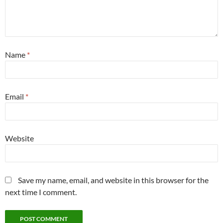
Name
*
Email
*
Website
Save my name, email, and website in this browser for the
next time I comment.