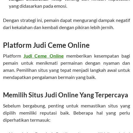
yang didasarkan pada emosi.
Dengan strategi ini, pemain dapat mengurangi dampak negatif
dari kekalahan dan kembali dengan pikiran lebih jernih.
Platform Judi Ceme Online
Platform
Judi Ceme Online
memberikan kesempatan bagi
pemain untuk menikmati permainan dengan nyaman dan
aman. Pemilihan situs yang tepat menjadi langkah awal untuk
mendapatkan pengalaman bermain yang baik.
Memilih Situs Judi Online Yang Terpercaya
Sebelum bergabung, penting untuk memastikan situs yang
dipilih memiliki reputasi baik. Beberapa hal yang perlu
diperhatikan termasuk: