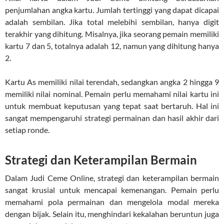
penjumlahan angka kartu. Jumlah tertinggi yang dapat dicapai
adalah sembilan. Jika total melebihi sembilan, hanya digit
terakhir yang dihitung. Misalnya, jika seorang pemain memiliki
kartu 7 dan 5, totalnya adalah 12, namun yang dihitung hanya
2.
Kartu As memiliki nilai terendah, sedangkan angka 2 hingga 9
memiliki nilai nominal. Pemain perlu memahami nilai kartu ini
untuk membuat keputusan yang tepat saat bertaruh. Hal ini
sangat mempengaruhi strategi permainan dan hasil akhir dari
setiap ronde.
Strategi dan Keterampilan Bermain
Dalam Judi Ceme Online, strategi dan keterampilan bermain
sangat krusial untuk mencapai kemenangan. Pemain perlu
memahami pola permainan dan mengelola modal mereka
dengan bijak. Selain itu, menghindari kekalahan beruntun juga