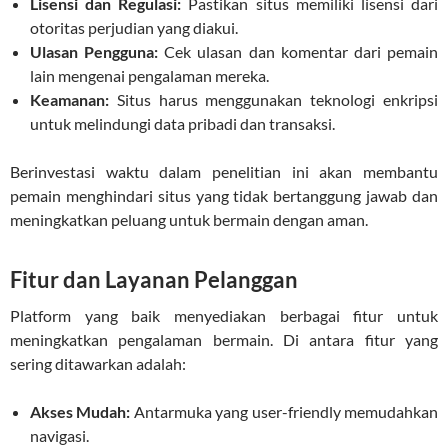
Lisensi dan Regulasi:
Pastikan situs memiliki lisensi dari
otoritas perjudian yang diakui.
Ulasan Pengguna:
Cek ulasan dan komentar dari pemain
lain mengenai pengalaman mereka.
Keamanan:
Situs harus menggunakan teknologi enkripsi
untuk melindungi data pribadi dan transaksi.
Berinvestasi waktu dalam penelitian ini akan membantu
pemain menghindari situs yang tidak bertanggung jawab dan
meningkatkan peluang untuk bermain dengan aman.
Fitur dan Layanan Pelanggan
Platform yang baik menyediakan berbagai fitur untuk
meningkatkan pengalaman bermain. Di antara fitur yang
sering ditawarkan adalah:
Akses Mudah:
Antarmuka yang user-friendly memudahkan
navigasi.