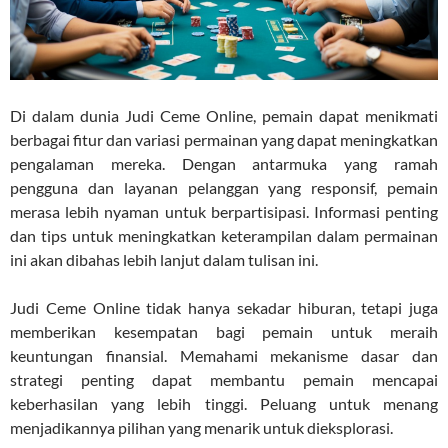
Di dalam dunia Judi Ceme Online, pemain dapat menikmati
berbagai fitur dan variasi permainan yang dapat meningkatkan
pengalaman mereka. Dengan antarmuka yang ramah
pengguna dan layanan pelanggan yang responsif, pemain
merasa lebih nyaman untuk berpartisipasi. Informasi penting
dan tips untuk meningkatkan keterampilan dalam permainan
ini akan dibahas lebih lanjut dalam tulisan ini.
Judi Ceme Online tidak hanya sekadar hiburan, tetapi juga
memberikan kesempatan bagi pemain untuk meraih
keuntungan finansial. Memahami mekanisme dasar dan
strategi penting dapat membantu pemain mencapai
keberhasilan yang lebih tinggi. Peluang untuk menang
menjadikannya pilihan yang menarik untuk dieksplorasi.