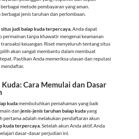
berbagai metode pembayaran yang aman.
berbagai jenis taruhan dan perlombaan.
h
situs judi balap kuda terpercaya
, Anda dapat
ap permainan tanpa khawatir mengenai keamanan
 transaksi keuangan. Riset menyeluruh tentang situs
a pilih akan sangat membantu dalam membuat
tepat. Pastikan Anda memeriksa ulasan dan reputasi
 mendaftar.
p Kuda: Cara Memulai dan Dasar
n
alap kuda
membutuhkan pemahaman yang baik
rmain dan
jenis-jenis taruhan balap kuda
yang
ah pertama adalah melakukan pendaftaran akun
lap kuda terpercaya
. Setelah akun Anda aktif, Anda
lajari dasar-dasar perjudian ini.