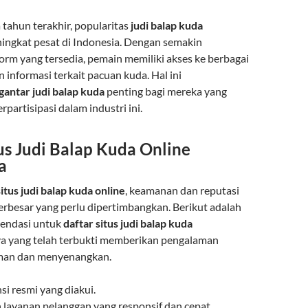
tahun terakhir, popularitas
judi balap kuda
ingkat pesat di Indonesia. Dengan semakin
orm yang tersedia, pemain memiliki akses ke berbagai
n informasi terkait pacuan kuda. Hal ini
antar judi balap kuda
penting bagi mereka yang
rpartisipasi dalam industri ini.
us Judi Balap Kuda Online
a
situs judi balap kuda online
, keamanan dan reputasi
terbesar yang perlu dipertimbangkan. Berikut adalah
endasi untuk
daftar situs judi balap kuda
a yang telah terbukti memberikan pengalaman
man dan menyenangkan.
nsi resmi yang diakui.
layanan pelanggan yang responsif dan cepat.