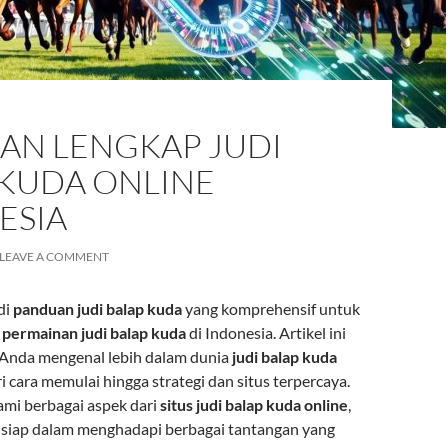
AN LENGKAP JUDI
 KUDA ONLINE
ESIA
LEAVE A COMMENT
di
panduan judi balap kuda
yang komprehensif untuk
r
permainan judi balap kuda
di Indonesia. Artikel ini
nda mengenal lebih dalam dunia
judi balap kuda
ri cara memulai hingga strategi dan situs terpercaya.
i berbagai aspek dari
situs judi balap kuda online
,
 siap dalam menghadapi berbagai tantangan yang