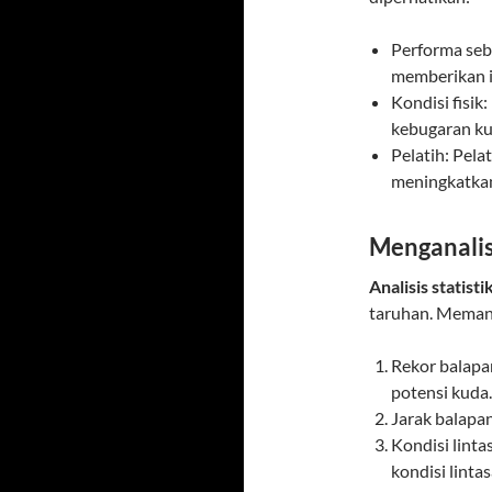
Performa seb
memberikan i
Kondisi fisi
kebugaran ku
Pelatih: Pel
meningkatkan 
Menganalis
Analisis statist
taruhan. Memanfa
Rekor balapa
potensi kuda.
Jarak balapan
Kondisi linta
kondisi lintas