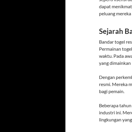
dapat menikmati
peluang mereka
Sejarah B
Bandar togel res
Permainan togel
waktu. Pada awa
yang dimainkan 
Dengan perkemba
resmi. Mereka m
bagi pemain.
Beberapa tahun 
industri ini. M
lingkungan yang 