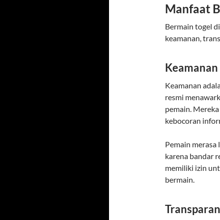
Manfaat B
Bermain togel d
keamanan, trans
Keamanan 
Keamanan adalah
resmi menawarka
pemain. Mereka
kebocoran infor
Pemain merasa le
karena bandar r
memiliki izin un
bermain.
Transparan