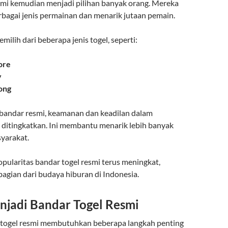
smi kemudian menjadi pilihan banyak orang. Mereka
agai jenis permainan dan menarik jutaan pemain.
ilih dari beberapa jenis togel, seperti:
ore
y
ong
bandar resmi, keamanan dan keadilan dalam
 ditingkatkan. Ini membantu menarik lebih banyak
syarakat.
opularitas bandar togel resmi terus meningkat,
agian dari budaya hiburan di Indonesia.
njadi Bandar Togel Resmi
 togel resmi membutuhkan beberapa langkah penting