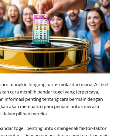
aru mungkin bingung harus mulai dari mana. Artikel
skan cara memilih bandar togel yang terpercaya,
n informasi penting tentang cara bermain dengan
angkah akan membantu para pemain untuk merasa
ri dalam pilihan mereka.
bandar togel, penting untuk mengenali faktor-faktor
 dan reputasi. Dengan pengetahuan yang tepat, pemain