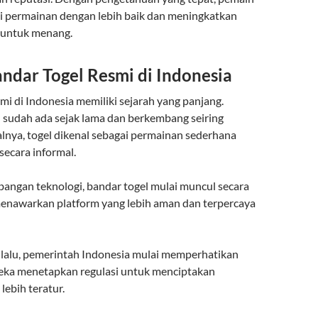
 permainan dengan lebih baik dan meningkatkan
 untuk menang.
andar Togel Resmi di Indonesia
mi di Indonesia memiliki sejarah yang panjang.
 sudah ada sejak lama dan berkembang seiring
lnya, togel dikenal sebagai permainan sederhana
secara informal.
ngan teknologi, bandar togel mulai muncul secara
enawarkan platform yang lebih aman dan terpercaya
lalu, pemerintah Indonesia mulai memperhatikan
ereka menetapkan regulasi untuk menciptakan
lebih teratur.