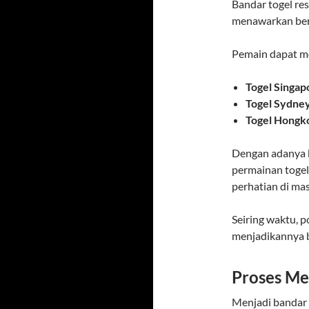
Bandar togel re
menawarkan berb
Pemain dapat mem
Togel Singap
Togel Sydne
Togel Hongk
Dengan adanya 
permainan togel
perhatian di ma
Seiring waktu, p
menjadikannya b
Proses Me
Menjadi bandar