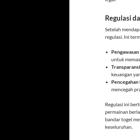
Regulasi d
Setelah mendapa
regulasi. Ini ter
Pengawasan 
untuk memast
Transparansi
keuangan yang
Pencegahan 
mencegah pra
Regulasi ini be
permainan berlan
bandar togel me
keseluruhan.