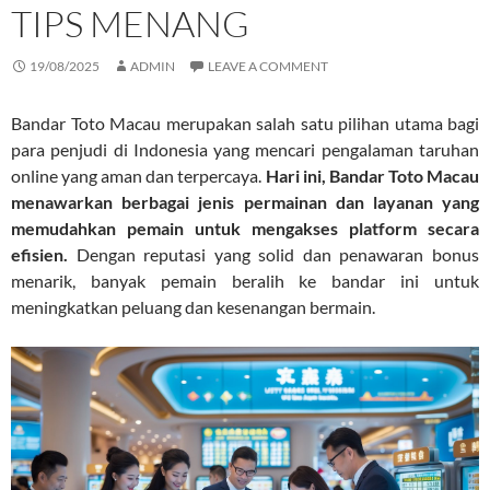
TIPS MENANG
19/08/2025
ADMIN
LEAVE A COMMENT
Bandar Toto Macau merupakan salah satu pilihan utama bagi
para penjudi di Indonesia yang mencari pengalaman taruhan
online yang aman dan terpercaya.
Hari ini, Bandar Toto Macau
menawarkan berbagai jenis permainan dan layanan yang
memudahkan pemain untuk mengakses platform secara
efisien.
Dengan reputasi yang solid dan penawaran bonus
menarik, banyak pemain beralih ke bandar ini untuk
meningkatkan peluang dan kesenangan bermain.