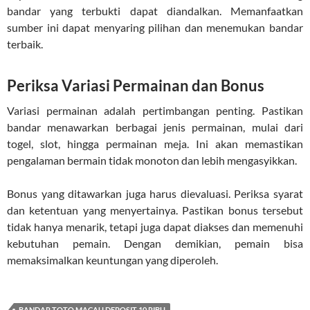
bandar yang terbukti dapat diandalkan. Memanfaatkan
sumber ini dapat menyaring pilihan dan menemukan bandar
terbaik.
Periksa Variasi Permainan dan Bonus
Variasi permainan adalah pertimbangan penting. Pastikan
bandar menawarkan berbagai jenis permainan, mulai dari
togel, slot, hingga permainan meja. Ini akan memastikan
pengalaman bermain tidak monoton dan lebih mengasyikkan.
Bonus yang ditawarkan juga harus dievaluasi. Periksa syarat
dan ketentuan yang menyertainya. Pastikan bonus tersebut
tidak hanya menarik, tetapi juga dapat diakses dan memenuhi
kebutuhan pemain. Dengan demikian, pemain bisa
memaksimalkan keuntungan yang diperoleh.
BANDAR TOTO MACAU DEPOSIT 10 RIBU