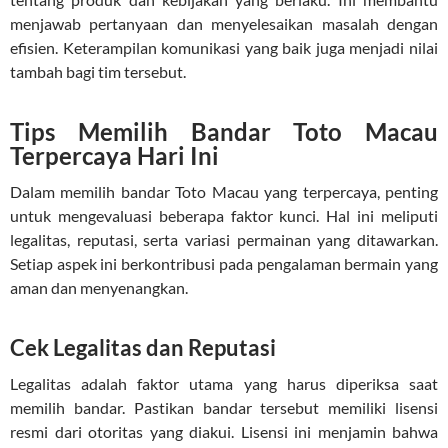
menjawab pertanyaan dan menyelesaikan masalah dengan
efisien. Keterampilan komunikasi yang baik juga menjadi nilai
tambah bagi tim tersebut.
Tips Memilih Bandar Toto Macau
Terpercaya Hari Ini
Dalam memilih bandar Toto Macau yang terpercaya, penting
untuk mengevaluasi beberapa faktor kunci. Hal ini meliputi
legalitas, reputasi, serta variasi permainan yang ditawarkan.
Setiap aspek ini berkontribusi pada pengalaman bermain yang
aman dan menyenangkan.
Cek Legalitas dan Reputasi
Legalitas adalah faktor utama yang harus diperiksa saat
memilih bandar. Pastikan bandar tersebut memiliki lisensi
resmi dari otoritas yang diakui. Lisensi ini menjamin bahwa