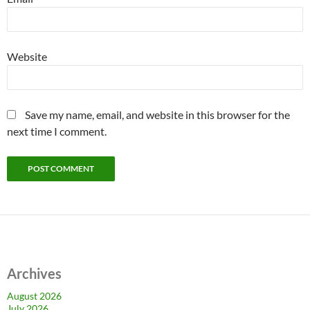
Website
Save my name, email, and website in this browser for the
next time I comment.
Archives
August 2026
July 2026