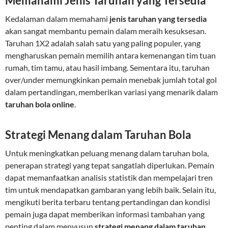
Memahami Jenis Taruhan yang Tersedia
Kedalaman dalam memahami
jenis taruhan yang tersedia
akan sangat membantu pemain dalam meraih kesuksesan.
Taruhan 1X2 adalah salah satu yang paling populer, yang
mengharuskan pemain memilih antara kemenangan tim tuan
rumah, tim tamu, atau hasil imbang. Sementara itu, taruhan
over/under memungkinkan pemain menebak jumlah total gol
dalam pertandingan, memberikan variasi yang menarik dalam
taruhan bola online
.
Strategi Menang dalam Taruhan Bola
Untuk meningkatkan peluang menang dalam taruhan bola,
penerapan strategi yang tepat sangatlah diperlukan. Pemain
dapat memanfaatkan analisis statistik dan mempelajari tren
tim untuk mendapatkan gambaran yang lebih baik. Selain itu,
mengikuti berita terbaru tentang pertandingan dan kondisi
pemain juga dapat memberikan informasi tambahan yang
penting dalam menyusun
strategi menang dalam taruhan