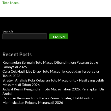
Toto Macau
Search
SEARCH
Recent Posts
Keunggulan Bermain Toto Macau Dibandingkan Pasaran Lotre
Lainnya di 2026
Cara Cek Hasil Live Draw Toto Macau Tercepat dan Terpercaya
Tahun 2026
Strategi Analisis Pola Keluaran Toto Macau untuk Hasil yang Lebih
Maksimal di Tahun 2026
Jadwal Resmi Pengundian Toto Macau Tahun 2026: Persiapkan Diri
Anda!
Panduan Bermain Toto Macau Resmi: Strategi Efektif untuk
Meningkatkan Peluang Menang di 2026