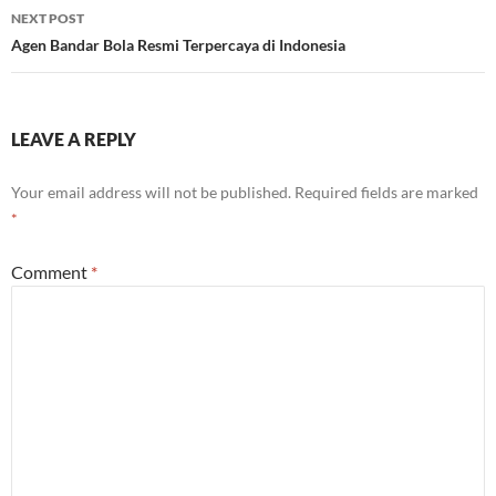
NEXT POST
Agen Bandar Bola Resmi Terpercaya di Indonesia
LEAVE A REPLY
Your email address will not be published.
Required fields are marked
*
Comment
*