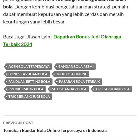
bola
. Dengan kombinasi pengetahuan dan strategi, pemain
dapat membuat keputusan yang lebih cerdas dan meraih
keuntungan yang lebih besar.
Baca Juga Ulasan Lain :
Dapatkan Bonus Judi Olahraga
Terbaik 2024
AGEN BOLA TERPERCAYA
BANDAR BOLA RESMI
BONUS TARUHAN BOLA
JUDI BOLA ONLINE
PANDUAN BETTING BOLA
PASARAN BOLA TERBAIK
PREDIKSI SKOR BOLA
SITUS BANDAR BOLA
TIPS TARUHAN BOLA
TRIK MENANG JUDI BOLA
Post
PREVIOUS POST
navigation
Temukan Bandar Bola Online Terpercaya di Indonesia