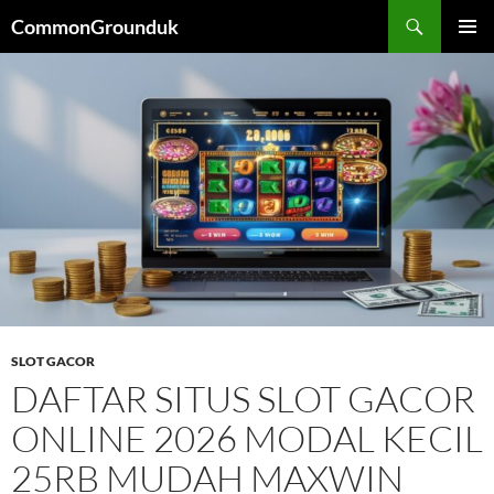
Skip
Search
CommonGrounduk
to
PRIMAR
content
MENU
SLOT GACOR
DAFTAR SITUS SLOT GACOR
ONLINE 2026 MODAL KECIL
25RB MUDAH MAXWIN