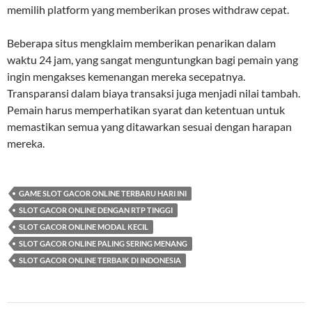
memilih platform yang memberikan proses withdraw cepat.
Beberapa situs mengklaim memberikan penarikan dalam
waktu 24 jam, yang sangat menguntungkan bagi pemain yang
ingin mengakses kemenangan mereka secepatnya.
Transparansi dalam biaya transaksi juga menjadi nilai tambah.
Pemain harus memperhatikan syarat dan ketentuan untuk
memastikan semua yang ditawarkan sesuai dengan harapan
mereka.
GAME SLOT GACOR ONLINE TERBARU HARI INI
SLOT GACOR ONLINE DENGAN RTP TINGGI
SLOT GACOR ONLINE MODAL KECIL
SLOT GACOR ONLINE PALING SERING MENANG
SLOT GACOR ONLINE TERBAIK DI INDONESIA