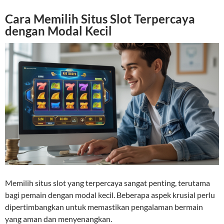
Cara Memilih Situs Slot Terpercaya
dengan Modal Kecil
Memilih situs slot yang terpercaya sangat penting, terutama
bagi pemain dengan modal kecil. Beberapa aspek krusial perlu
dipertimbangkan untuk memastikan pengalaman bermain
yang aman dan menyenangkan.