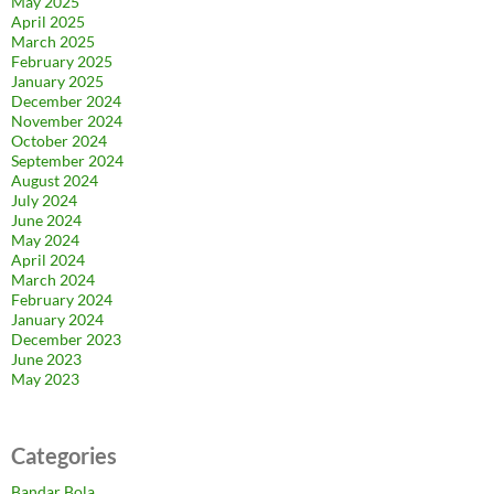
May 2025
April 2025
March 2025
February 2025
January 2025
December 2024
November 2024
October 2024
September 2024
August 2024
July 2024
June 2024
May 2024
April 2024
March 2024
February 2024
January 2024
December 2023
June 2023
May 2023
Categories
Bandar Bola