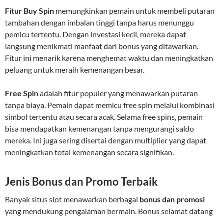
Fitur Buy Spin
memungkinkan pemain untuk membeli putaran
tambahan dengan imbalan tinggi tanpa harus menunggu
pemicu tertentu. Dengan investasi kecil, mereka dapat
langsung menikmati manfaat dari bonus yang ditawarkan.
Fitur ini menarik karena menghemat waktu dan meningkatkan
peluang untuk meraih kemenangan besar.
Free Spin
adalah fitur populer yang menawarkan putaran
tanpa biaya. Pemain dapat memicu free spin melalui kombinasi
simbol tertentu atau secara acak. Selama free spins, pemain
bisa mendapatkan kemenangan tanpa mengurangi saldo
mereka. Ini juga sering disertai dengan multiplier yang dapat
meningkatkan total kemenangan secara signifikan.
Jenis Bonus dan Promo Terbaik
Banyak situs slot menawarkan berbagai
bonus dan promosi
yang mendukung pengalaman bermain. Bonus selamat datang