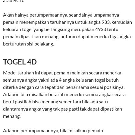
atau BCD.
Akan halnya perumpamaannya, seandainya umpamanya
pemain menempatkan taruhannya untuk angka 933, kemudian
keluaran togel yang berlangsung merupakan 4933 tentu
pemain dipastikan menang lantaran dapat menerka tiga angka
berturutan sisi belakang.
TOGEL 4D
Model taruhan ini dapat pemain mainkan secara menerka
semuanya angka yakni ada 4 angka keluaran togel butuh
diterka dengan cara tepat dan benar sama sesuai posisinya.
Adapun bila misalkan betaruh menerka semua angka secara
betul pastilah bisa menang sementara bila ada satu
diantaranya angka yang tak pas pasti tak dapat dipastikan
menang.
Adapun perumpamaannya, bila misalkan pemain