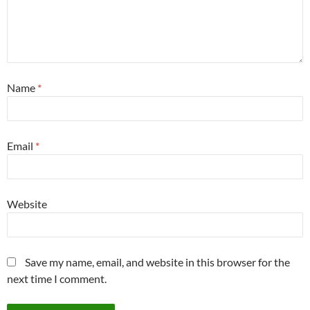
Name
*
Email
*
Website
Save my name, email, and website in this browser for the
next time I comment.