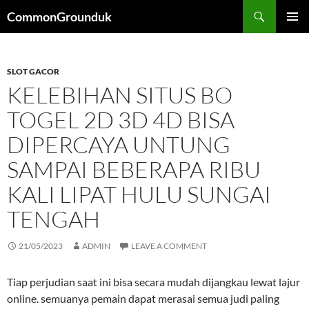
Skip
Search
CommonGrounduk
to
PRIMAR
content
MENU
SLOT GACOR
KELEBIHAN SITUS BO
TOGEL 2D 3D 4D BISA
DIPERCAYA UNTUNG
SAMPAI BEBERAPA RIBU
KALI LIPAT HULU SUNGAI
TENGAH
21/05/2023
ADMIN
LEAVE A COMMENT
Tiap perjudian saat ini bisa secara mudah dijangkau lewat lajur
online. semuanya pemain dapat merasai semua judi paling