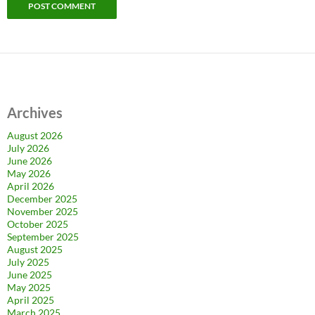
Archives
August 2026
July 2026
June 2026
May 2026
April 2026
December 2025
November 2025
October 2025
September 2025
August 2025
July 2025
June 2025
May 2025
April 2025
March 2025