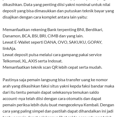
dikasihkan. Data yang penting diisi yakni nominal untuk nilai
deposit yang bisa dimasukkan dan putuskan teknik bayar yang
disajikan dengan cara komplet antara lain yaitu:
Memanfaatkan rekening Bank terpenting BNI, Berdikari,
Danamon, BCA, BSI, BRI, CIMB dan yang lain.
Lewat E-Wallet seperti DANA, OVO, SAKUKU, GOPAY,
linkAja.
Lewat deposit pulsa melalui cara gampang pakai service
Telkomsel, XL, AXIS serta Indosat.
Memanfaatkan teknik scan QR lebih cepat serta mudah.
Pastinya saja pemain langsung bisa transfer uang ke nomor
arah yang dikasihkan faksi situs yakni kepda faksi bandar maka
dari itu tentu pemain dapat selekasnya temukan saldo
account-nya telah diisi dengan cara otomatis dan dapat
pemain periksa lebih dulu buat mengeceknya Kembali. Dengan
cara yang paling simpel dan pastilah dapat dihandalkan ini jadi