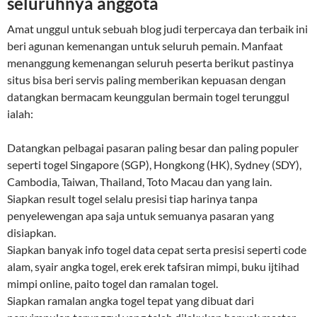
seluruhnya anggota
Amat unggul untuk sebuah blog judi terpercaya dan terbaik ini
beri agunan kemenangan untuk seluruh pemain. Manfaat
menanggung kemenangan seluruh peserta berikut pastinya
situs bisa beri servis paling memberikan kepuasan dengan
datangkan bermacam keunggulan bermain togel terunggul
ialah:
Datangkan pelbagai pasaran paling besar dan paling populer
seperti togel Singapore (SGP), Hongkong (HK), Sydney (SDY),
Cambodia, Taiwan, Thailand, Toto Macau dan yang lain.
Siapkan result togel selalu presisi tiap harinya tanpa
penyelewengan apa saja untuk semuanya pasaran yang
disiapkan.
Siapkan banyak info togel data cepat serta presisi seperti code
alam, syair angka togel, erek erek tafsiran mimpi, buku ijtihad
mimpi online, paito togel dan ramalan togel.
Siapkan ramalan angka togel tepat yang dibuat dari