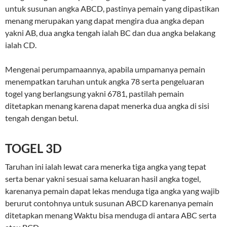
untuk susunan angka ABCD, pastinya pemain yang dipastikan
menang merupakan yang dapat mengira dua angka depan
yakni AB, dua angka tengah ialah BC dan dua angka belakang
ialah CD.
Mengenai perumpamaannya, apabila umpamanya pemain
menempatkan taruhan untuk angka 78 serta pengeluaran
togel yang berlangsung yakni 6781, pastilah pemain
ditetapkan menang karena dapat menerka dua angka di sisi
tengah dengan betul.
TOGEL 3D
Taruhan ini ialah lewat cara menerka tiga angka yang tepat
serta benar yakni sesuai sama keluaran hasil angka togel,
karenanya pemain dapat lekas menduga tiga angka yang wajib
berurut contohnya untuk susunan ABCD karenanya pemain
ditetapkan menang Waktu bisa menduga di antara ABC serta