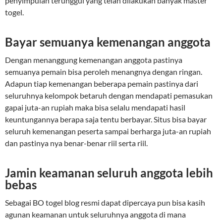
penyimpulan terunggul yang telah dilakukan banyak master
togel.
Bayar semuanya kemenangan anggota
Dengan menanggung kemenangan anggota pastinya
semuanya pemain bisa peroleh menangnya dengan ringan.
Adapun tiap kemenangan beberapa pemain pastinya dari
seluruhnya kelompok betaruh dengan mendapati pemasukan
gapai juta-an rupiah maka bisa selalu mendapati hasil
keuntungannya berapa saja tentu berbayar. Situs bisa bayar
seluruh kemenangan peserta sampai berharga juta-an rupiah
dan pastinya nya benar-benar riil serta riil.
Jamin keamanan seluruh anggota lebih
bebas
Sebagai BO togel blog resmi dapat dipercaya pun bisa kasih
agunan keamanan untuk seluruhnya anggota di mana