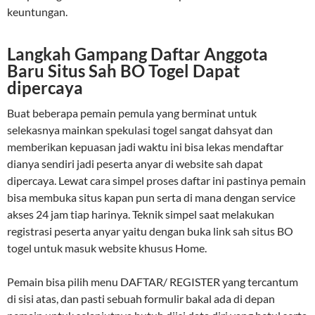
keuntungan.
Langkah Gampang Daftar Anggota
Baru Situs Sah BO Togel Dapat
dipercaya
Buat beberapa pemain pemula yang berminat untuk
selekasnya mainkan spekulasi togel sangat dahsyat dan
memberikan kepuasan jadi waktu ini bisa lekas mendaftar
dianya sendiri jadi peserta anyar di website sah dapat
dipercaya. Lewat cara simpel proses daftar ini pastinya pemain
bisa membuka situs kapan pun serta di mana dengan service
akses 24 jam tiap harinya. Teknik simpel saat melakukan
registrasi peserta anyar yaitu dengan buka link sah situs BO
togel untuk masuk website khusus Home.
Pemain bisa pilih menu DAFTAR/ REGISTER yang tercantum
di sisi atas, dan pasti sebuah formulir bakal ada di depan