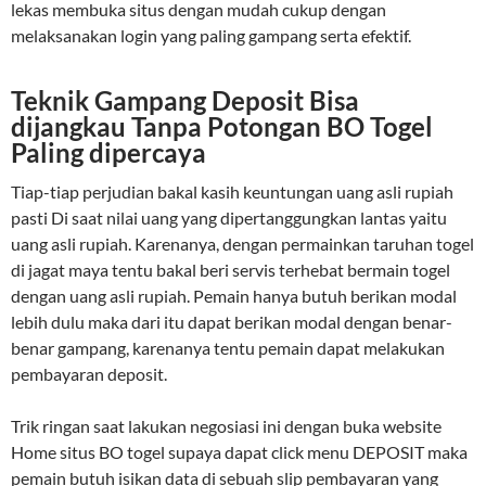
lekas membuka situs dengan mudah cukup dengan
melaksanakan login yang paling gampang serta efektif.
Teknik Gampang Deposit Bisa
dijangkau Tanpa Potongan BO Togel
Paling dipercaya
Tiap-tiap perjudian bakal kasih keuntungan uang asli rupiah
pasti Di saat nilai uang yang dipertanggungkan lantas yaitu
uang asli rupiah. Karenanya, dengan permainkan taruhan togel
di jagat maya tentu bakal beri servis terhebat bermain togel
dengan uang asli rupiah. Pemain hanya butuh berikan modal
lebih dulu maka dari itu dapat berikan modal dengan benar-
benar gampang, karenanya tentu pemain dapat melakukan
pembayaran deposit.
Trik ringan saat lakukan negosiasi ini dengan buka website
Home situs BO togel supaya dapat click menu DEPOSIT maka
pemain butuh isikan data di sebuah slip pembayaran yang