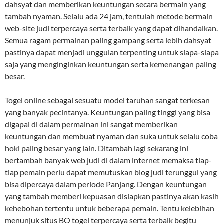
dahsyat dan memberikan keuntungan secara bermain yang
tambah nyaman. Selalu ada 24 jam, tentulah metode bermain
web-site judi terpercaya serta terbaik yang dapat dihandalkan.
Semua ragam permainan paling gampang serta lebih dahsyat
pastinya dapat menjadi unggulan terpenting untuk siapa-siapa
saja yang menginginkan keuntungan serta kemenangan paling
besar.
Togel online sebagai sesuatu model taruhan sangat terkesan
yang banyak pecintanya. Keuntungan paling tinggi yang bisa
digapai di dalam permainan ini sangat memberikan
keuntungan dan membuat nyaman dan suka untuk selalu coba
hoki paling besar yang lain. Ditambah lagi sekarang ini
bertambah banyak web judi di dalam internet memaksa tiap-
tiap pemain perlu dapat memutuskan blog judi terunggul yang
bisa dipercaya dalam periode Panjang. Dengan keuntungan
yang tambah memberi kepuasan disiapkan pastinya akan kasih
kehebohan tertentu untuk beberapa pemain. Tentu kelebihan
menunjuk situs BO togel terpercaya serta terbaik begitu