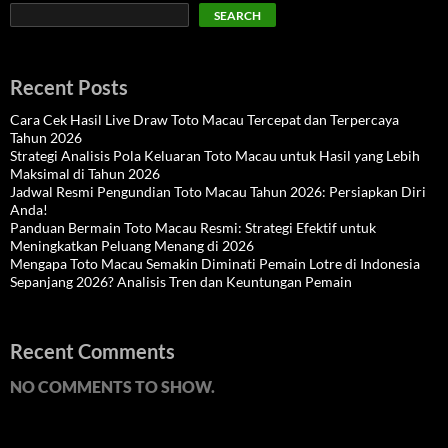
SEARCH
Recent Posts
Cara Cek Hasil Live Draw Toto Macau Tercepat dan Terpercaya
Tahun 2026
Strategi Analisis Pola Keluaran Toto Macau untuk Hasil yang Lebih
Maksimal di Tahun 2026
Jadwal Resmi Pengundian Toto Macau Tahun 2026: Persiapkan Diri
Anda!
Panduan Bermain Toto Macau Resmi: Strategi Efektif untuk
Meningkatkan Peluang Menang di 2026
Mengapa Toto Macau Semakin Diminati Pemain Lotre di Indonesia
Sepanjang 2026? Analisis Tren dan Keuntungan Pemain
Recent Comments
NO COMMENTS TO SHOW.