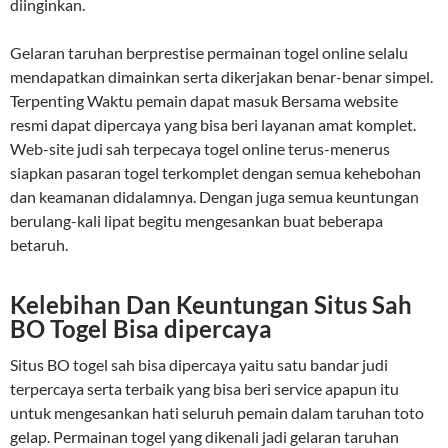
diinginkan.
Gelaran taruhan berprestise permainan togel online selalu
mendapatkan dimainkan serta dikerjakan benar-benar simpel.
Terpenting Waktu pemain dapat masuk Bersama website
resmi dapat dipercaya yang bisa beri layanan amat komplet.
Web-site judi sah terpecaya togel online terus-menerus
siapkan pasaran togel terkomplet dengan semua kehebohan
dan keamanan didalamnya. Dengan juga semua keuntungan
berulang-kali lipat begitu mengesankan buat beberapa
betaruh.
Kelebihan Dan Keuntungan Situs Sah
BO Togel Bisa dipercaya
Situs BO togel sah bisa dipercaya yaitu satu bandar judi
terpercaya serta terbaik yang bisa beri service apapun itu
untuk mengesankan hati seluruh pemain dalam taruhan toto
gelap. Permainan togel yang dikenali jadi gelaran taruhan