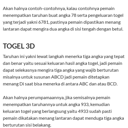
Akan halnya contoh-contohnya, kalau contohnya pemain
menempatkan taruhan buat angka 78 serta pengeluaran togel
yang terjadi yakni 6781, pastinya pemain dipastikan menang
lantaran dapat mengira dua angka di sisi tengah dengan betul.
TOGEL 3D
Taruhan ini yakni lewat langkah menerka tiga angka yang tepat
dan benar yaitu sesuai keluaran hasil angka togel, jadi pemain
dapat selekasnya mengira tiga angka yang wajib berturutan
misalnya untuk susunan ABCD jadi pemain ditetapkan
menang Di saat bisa menerka di antara ABC dan atau BCD.
Akan halnya perumpamaannya, jika semisalnya pemain
menempatkan taruhannya untuk angka 933, kemudian
keluaran togel yang berlangsung yaitu 4933 sudah pasti
pemain dikatakan menang lantaran dapat menduga tiga angka
berturutan sisi belakang.