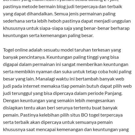
pastinya metode bermain blog judi terpercaya dan terbaik
yang dapat dihandalkan. Semua jenis permainan paling
sederhana serta lebih heboh pastinya dapat menjadi unggulan
khususnya untuk siapa-siapa saja yang benar-benar berharap
keuntungan serta kemenangan paling besar.
Togel online adalah sesuatu model taruhan terkesan yang
banyak pencintanya. Keuntungan paling tinggi yang bisa
digapai dalam permainan ini sangat memberikan keuntungan
serta membikin nyaman dan suka untuk tetap coba hoki paling
besar yang lain. Manalagi waktu ini bertambah banyak web
judi pada internet memaksa tiap pemain butuh dapat pilih web
judi terunggul yang bisa dipercaya dalam periode Panjang.
Dengan keuntungan yang semakin lebih mengesankan
disiapkan tentu akan beri serunya tertentu buat banyak
pemain. Pastinya kelebihan pilih situs BO togel terpercaya
serta terbaik akan dipercaya untuk semuanya pemain
khususnya saat mencapai kemenangan dan keuntungan yang