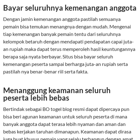
Bayar seluruhnya kemenangan anggota
Dengan jamin kemenangan anggota pastilah semuanya
pemain bisa temukan menangnya dengan mudah. Mengenai
tiap kemenangan banyak pemain tentu dari seluruhnya
kelompok betaruh dengan mendapati pendapatan capai juta-
an rupiah maka dapat terus memperoleh hasil keuntungannya
berapa saja nyata berbayar. Situs bisa bayar seluruh
kemenangan peserta sampai berharga juta-an rupiah serta
pastilah nya benar-benar riil serta fakta.
Menanggung keamanan seluruh
peserta lebih bebas
Bertindak sebagai BO togel blog resmi dapat dipercaya pun
bisa beri agunan keamanan untuk seluruh peserta di mana
banyak anggota dapat terasa lebih nyaman dan aman dan
bebas kerjakan taruhan dimanapun. Keamanan dapat dirasa
juga buat khusus pemain yang selalu terbangun dengan amat