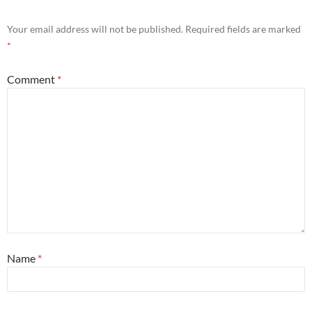
Your email address will not be published.
Required fields are marked
*
Comment
*
Name
*