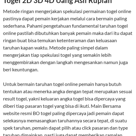
Togel 2D 3D 4D Uang Asli Rupiah
Metode ringan mengerjakan spekulasi permainan togel online
pastinya dapat pemain kerjakan melalui cara bermain paling
sederhana. Pahami pengetahuan fundamental taruhan togel
online pastilah dibutuhkan banyak pemain maka dari itu dapat
ringan buat bisa temukan ketenteraman dan keluasaan
taruhan kapan waktu. Metode paling simpel dalam
mengerjakan tiap spekulasi togel yang semakin lebih
menggembirakan dengan langkah mengesankan namun juga
beri keuntungan.
Untuk bermain taruhan togel online pemain hanya butuh
tentukan atau menerka angka dengan tepat merupakan sesuai
result togel, yakni keluaran angka togel bisa dipercaya yang
diberi tiap pasaran togel yang bisa di ikuti. Main Bersama
website resmi BO togel paling dipercaya jadi pemain dapat
selekasnya memasangkan taruhannya secara tepat, di suatu
spek taruhan, pemain dapat pilih atau click pasaran dan type
taruhan dimainkan, pasti juga dapat memberikan ramalan