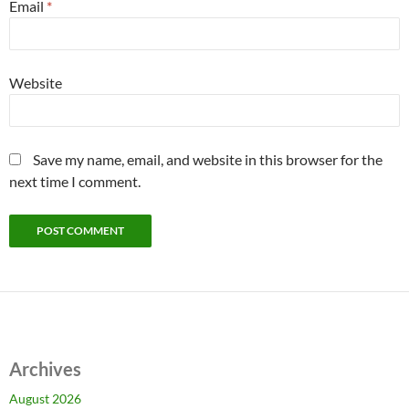
Email
*
Website
Save my name, email, and website in this browser for the
next time I comment.
Archives
August 2026