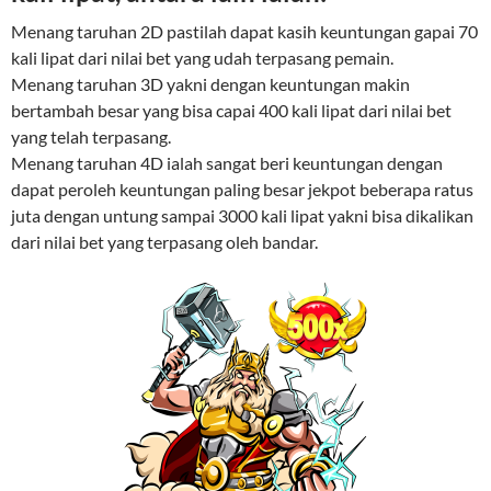
Menang taruhan 2D pastilah dapat kasih keuntungan gapai 70
kali lipat dari nilai bet yang udah terpasang pemain.
Menang taruhan 3D yakni dengan keuntungan makin
bertambah besar yang bisa capai 400 kali lipat dari nilai bet
yang telah terpasang.
Menang taruhan 4D ialah sangat beri keuntungan dengan
dapat peroleh keuntungan paling besar jekpot beberapa ratus
juta dengan untung sampai 3000 kali lipat yakni bisa dikalikan
dari nilai bet yang terpasang oleh bandar.