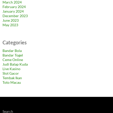
March 2024
February 2024
January 2024
December 2023
June 2023
May 2023
Categories
Bandar Bola
Bandar Togel
Ceme Online
Judi Balap Kuda
Live Kasino
Slot Gacor
Tembak Ikan
Toto Macau
Search