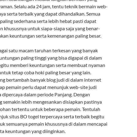
yaman. Selalu ada 24 jam, tentu teknik bermain web-
caya serta terbaik yang dapat dihandalkan. Semua
paling sederhana serta lebih hebat pasti dapat
n khususnya untuk siapa-siapa saja yang benar-
kan keuntungan serta kemenangan paling besar.
bagai satu macam taruhan terkesan yang banyak
ntungan paling tinggi yang bisa digapai di dalam
begitu memberi keuntungan serta membuat nyaman
tuk tetap coba hoki paling besar yang lain.
ng bertambah banyak blog judi di dalam internet
ap pemain perlu dapat menunjuk web-site judi
sa dipercaya dalam periode Panjang. Dengan
 semakin lebih mengesankan disiapkan pastinya
bohan tertentu untuk beberapa pemain. Tentulah
uk situs BO togel terpercaya serta terbaik begitu
tuk semuanya pemain khususnya di dalam mencapai
a keuntungan yang diinginkan.