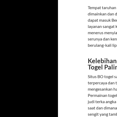
Tempat taruhan 
dimainkan dan d
dapat masuk Ber
layanan sangat k
menerus menyia
serunya dan ke
berulang-kali l
Kelebihan
Togel Pali
Situs BO togel 
terpercaya dan t
mengesankan hat
Permainan togel
judi terka angka
saat dan dimana
sengit yang ta