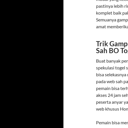
pastinya lebih 
komplet baik pak
Semuanya gampa
amat memberika
Trik Gamp
Sah BO To
Buat banyak pem
spekulasi togel
bisa selekasnya 
pada web sah pal
pemain bisa terh
akses 24 jam seh
peserta anyar y
web khusus Ho
Pemain bisa me