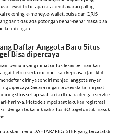
ringan lewat beberapa cara pembayaran paling
ai rekening, e-money, e-wallet, pulsa dan QRIS.
ng dan tidak ada potongan benar-benar maka bisa
n keuntungan.
ang Daftar Anggota Baru Situs
gel Bisa dipercaya
ain pemula yang minat untuk lekas permainkan
 sangat heboh serta memberikan kepuasan jadi kini
mendaftar dirinya sendiri menjadi anggota anyar
ing dipercaya. Secara ringan proses daftar ini pasti
ubung situs setiap saat serta di mana dengan service
ari-harinya. Metode simpel saat lakukan registrasi
akni dengan buka link sah situs BO togel untuk masuk
me.
mutuskan menu DAFTAR/ REGISTER yang tercatat di