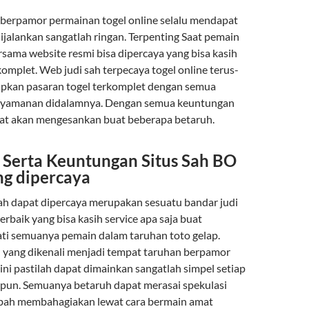
berpamor permainan togel online selalu mendapat
ijalankan sangatlah ringan. Terpenting Saat pemain
sama website resmi bisa dipercaya yang bisa kasih
omplet. Web judi sah terpecaya togel online terus-
pkan pasaran togel terkomplet dengan semua
nyamanan didalamnya. Dengan semua keuntungan
ipat akan mengesankan buat beberapa betaruh.
 Serta Keuntungan Situs Sah BO
ng dipercaya
sah dapat dipercaya merupakan sesuatu bandar judi
erbaik yang bisa kasih service apa saja buat
i semuanya pemain dalam taruhan toto gelap.
 yang dikenali menjadi tempat taruhan berpamor
 ini pastilah dapat dimainkan sangatlah simpel setiap
pun. Semuanya betaruh dapat merasai spekulasi
mbah membahagiakan lewat cara bermain amat