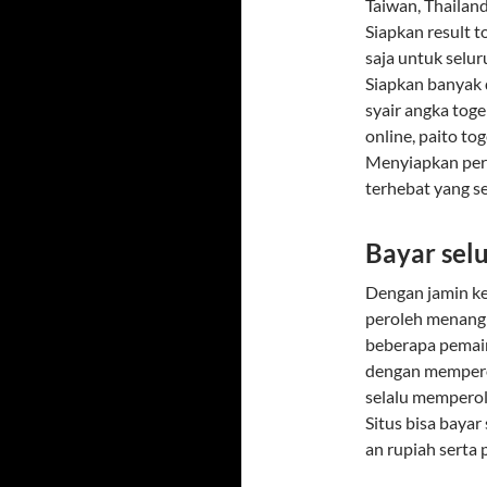
Taiwan, Thailand
Siapkan result t
saja untuk selur
Siapkan banyak d
syair angka toge
online, paito tog
Menyiapkan perk
terhebat yang s
Bayar sel
Dengan jamin k
peroleh menang
beberapa pemain
dengan mempero
selalu memperol
Situs bisa baya
an rupiah serta pa