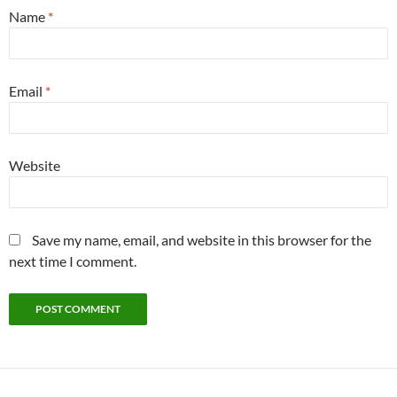
Name
*
Email
*
Website
Save my name, email, and website in this browser for the
next time I comment.