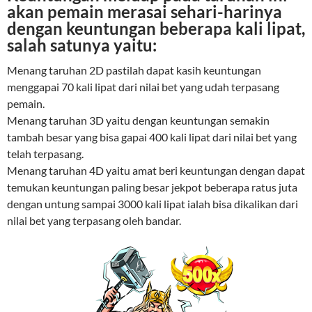
akan pemain merasai sehari-harinya
dengan keuntungan beberapa kali lipat,
salah satunya yaitu:
Menang taruhan 2D pastilah dapat kasih keuntungan
menggapai 70 kali lipat dari nilai bet yang udah terpasang
pemain.
Menang taruhan 3D yaitu dengan keuntungan semakin
tambah besar yang bisa gapai 400 kali lipat dari nilai bet yang
telah terpasang.
Menang taruhan 4D yaitu amat beri keuntungan dengan dapat
temukan keuntungan paling besar jekpot beberapa ratus juta
dengan untung sampai 3000 kali lipat ialah bisa dikalikan dari
nilai bet yang terpasang oleh bandar.