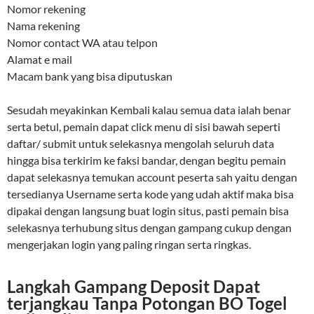
Nomor rekening
Nama rekening
Nomor contact WA atau telpon
Alamat e mail
Macam bank yang bisa diputuskan
Sesudah meyakinkan Kembali kalau semua data ialah benar
serta betul, pemain dapat click menu di sisi bawah seperti
daftar/ submit untuk selekasnya mengolah seluruh data
hingga bisa terkirim ke faksi bandar, dengan begitu pemain
dapat selekasnya temukan account peserta sah yaitu dengan
tersedianya Username serta kode yang udah aktif maka bisa
dipakai dengan langsung buat login situs, pasti pemain bisa
selekasnya terhubung situs dengan gampang cukup dengan
mengerjakan login yang paling ringan serta ringkas.
Langkah Gampang Deposit Dapat
terjangkau Tanpa Potongan BO Togel