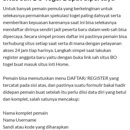
Untuk banyak pemain pemula yang berkeinginan untuk
selekasnya permainkan spekulasi togel paling dahsyat serta
memberikan kepuasan karenanya saat ini bisa selekasnya
mendaftar dirinya sendiri jadi peserta baru dalam web sah bisa
dipercaya. Secara simpel proses daftar ini pastinya pemain bisa
terhubung situs setiap saat serta di mana dengan pelayanan
akses 24 jam tiap harinya. Langkah simpel saat lakukan
register anggota baru yaitu dengan buka link sah situs BO
togel buat masuk situs inti Home.
Pemain bisa memutuskan menu DAFTAR/ REGISTER yang
tercatat pada sisi atas, dan pastinya suatu formulir bakal hadir
didepan pemain buat setelah itu perlu diisi data diri yang betul
dan komplet, salah satunya mencakup:
Nama komplet pemain
Nama Username
Sandi atau kode yang diharapkan