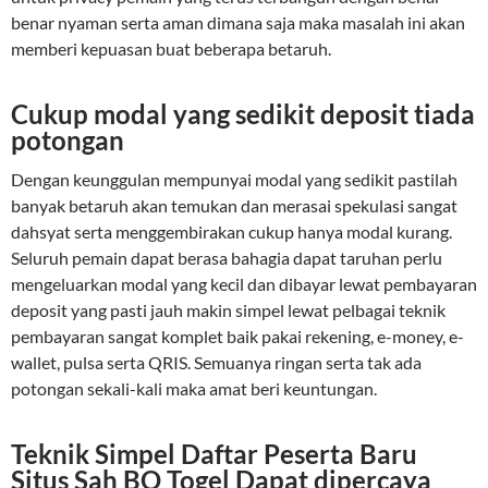
benar nyaman serta aman dimana saja maka masalah ini akan
memberi kepuasan buat beberapa betaruh.
Cukup modal yang sedikit deposit tiada
potongan
Dengan keunggulan mempunyai modal yang sedikit pastilah
banyak betaruh akan temukan dan merasai spekulasi sangat
dahsyat serta menggembirakan cukup hanya modal kurang.
Seluruh pemain dapat berasa bahagia dapat taruhan perlu
mengeluarkan modal yang kecil dan dibayar lewat pembayaran
deposit yang pasti jauh makin simpel lewat pelbagai teknik
pembayaran sangat komplet baik pakai rekening, e-money, e-
wallet, pulsa serta QRIS. Semuanya ringan serta tak ada
potongan sekali-kali maka amat beri keuntungan.
Teknik Simpel Daftar Peserta Baru
Situs Sah BO Togel Dapat dipercaya