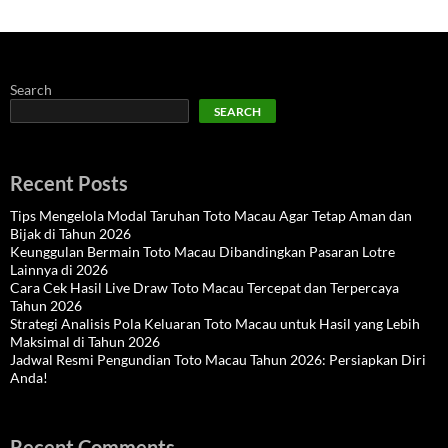
Search
SEARCH
Recent Posts
Tips Mengelola Modal Taruhan Toto Macau Agar Tetap Aman dan
Bijak di Tahun 2026
Keunggulan Bermain Toto Macau Dibandingkan Pasaran Lotre
Lainnya di 2026
Cara Cek Hasil Live Draw Toto Macau Tercepat dan Terpercaya
Tahun 2026
Strategi Analisis Pola Keluaran Toto Macau untuk Hasil yang Lebih
Maksimal di Tahun 2026
Jadwal Resmi Pengundian Toto Macau Tahun 2026: Persiapkan Diri
Anda!
Recent Comments