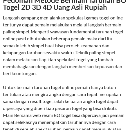
Pedoman Metode Bermain Taruhan BO
Togel 2D 3D 4D Uang Asli Rupiah
Langkah gampang menjalankan spekulasi games togel online
tentunya dapat pemain melakukan melalui langkah bermain
paling simpel. Mengerti wawasan fundamental taruhan togel
online pasti dibutuhkan beberapa pemain maka dari itu
semakin lebih simpel buat bisa peroleh keamanan dan
kelapangan taruhan sewaktu waktu. Teknik paling simpel
dalam melakukan tiap-tiap spekulasi togel yang tambah
membahagiakan dengan langkah memberikan kepuasan dan
beri keuntungan.
Untuk bermain taruhan togel online pemain hanya butuh
tentukan atau mengira angka dengan cara tepat merupakan
sama dengan result togel, ialah keluaran angka togel dapat
dipercaya yang diberi tiap pasaran togel yang bisa di ikuti.
Main Bersama web resmi BO togel bisa dipercaya jadi pemain
dapat selekasnya menempatkan taruhannya dengan cara
tepat, di sebuah spek taruhan, pemain dapat menunjuk atau