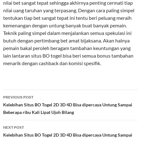
nilai bet sangat tepat sehingga akhirnya penting cermati tiap
nilai uang taruhan yang terpasang. Dengan cara paling simpel
tentukan tiap bet sangat tepat ini tentu beri peluang meraih
kemenangan dengan untung banyak buat banyak pemain.
Teknik paling simpel dalam menjalankan semua spekulasi ini
butuh dengan pertimbang bet amat bijaksana. Akan halnya
pemain bakal peroleh beragam tambahan keuntungan yang
lain lantaran situs BO togel bisa beri semua bonus tambahan
menarik dengan cashback dan komisi spesifik.
Post
PREVIOUS POST
navigation
Kelebihan Situs BO Togel 2D 3D 4D Bisa dipercaya Untung Sampai
Beberapa ribu Kali Lipat Ujoh Bilang
NEXT POST
Kelebihan Situs BO Togel 2D 3D 4D Bisa dipercaya Untung Sampai