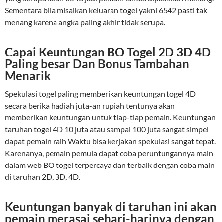
Sementara bila misalkan keluaran togel yakni 6542 pasti tak
menang karena angka paling akhir tidak serupa.
Capai Keuntungan BO Togel 2D 3D 4D
Paling besar Dan Bonus Tambahan
Menarik
Spekulasi togel paling memberikan keuntungan togel 4D
secara berika hadiah juta-an rupiah tentunya akan
memberikan keuntungan untuk tiap-tiap pemain. Keuntungan
taruhan togel 4D 10 juta atau sampai 100 juta sangat simpel
dapat pemain raih Waktu bisa kerjakan spekulasi sangat tepat.
Karenanya, pemain pemula dapat coba peruntungannya main
dalam web BO togel terpercaya dan terbaik dengan coba main
di taruhan 2D, 3D, 4D.
Keuntungan banyak di taruhan ini akan
pemain merasai sehari-harinya dengan