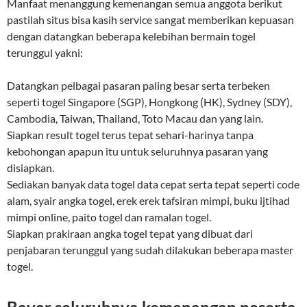
Manfaat menanggung kemenangan semua anggota berikut
pastilah situs bisa kasih service sangat memberikan kepuasan
dengan datangkan beberapa kelebihan bermain togel
terunggul yakni:
Datangkan pelbagai pasaran paling besar serta terbeken
seperti togel Singapore (SGP), Hongkong (HK), Sydney (SDY),
Cambodia, Taiwan, Thailand, Toto Macau dan yang lain.
Siapkan result togel terus tepat sehari-harinya tanpa
kebohongan apapun itu untuk seluruhnya pasaran yang
disiapkan.
Sediakan banyak data togel data cepat serta tepat seperti code
alam, syair angka togel, erek erek tafsiran mimpi, buku ijtihad
mimpi online, paito togel dan ramalan togel.
Siapkan prakiraan angka togel tepat yang dibuat dari
penjabaran terunggul yang sudah dilakukan beberapa master
togel.