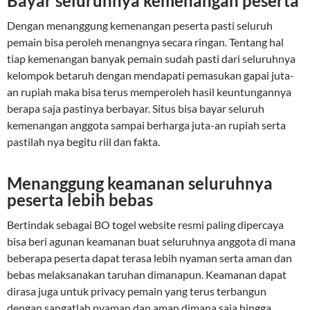
Bayar seluruhnya kemenangan peserta
Dengan menanggung kemenangan peserta pasti seluruh
pemain bisa peroleh menangnya secara ringan. Tentang hal
tiap kemenangan banyak pemain sudah pasti dari seluruhnya
kelompok betaruh dengan mendapati pemasukan gapai juta-
an rupiah maka bisa terus memperoleh hasil keuntungannya
berapa saja pastinya berbayar. Situs bisa bayar seluruh
kemenangan anggota sampai berharga juta-an rupiah serta
pastilah nya begitu riil dan fakta.
Menanggung keamanan seluruhnya
peserta lebih bebas
Bertindak sebagai BO togel website resmi paling dipercaya
bisa beri agunan keamanan buat seluruhnya anggota di mana
beberapa peserta dapat terasa lebih nyaman serta aman dan
bebas melaksanakan taruhan dimanapun. Keamanan dapat
dirasa juga untuk privacy pemain yang terus terbangun
dengan sangatlah nyaman dan aman dimana saja hingga