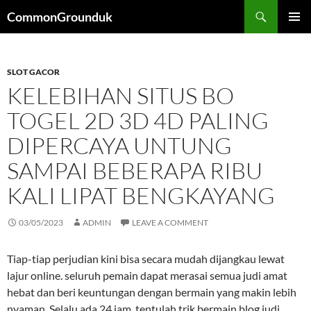
Skip
Search
CommonGrounduk
to
PRIMAR
content
MENU
SLOT GACOR
KELEBIHAN SITUS BO
TOGEL 2D 3D 4D PALING
DIPERCAYA UNTUNG
SAMPAI BEBERAPA RIBU
KALI LIPAT BENGKAYANG
03/05/2023
ADMIN
LEAVE A COMMENT
Tiap-tiap perjudian kini bisa secara mudah dijangkau lewat
lajur online. seluruh pemain dapat merasai semua judi amat
hebat dan beri keuntungan dengan bermain yang makin lebih
nyaman. Selalu ada 24 jam, tentulah trik bermain blog judi