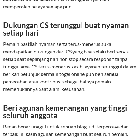
memperoleh pelayanan apa pun.
Dukungan CS terunggul buat nyaman
setiap hari
Pemain pastilah nyaman serta terus-menerus suka
mendapatkan dukungan dari CS yang bisa selalu beri servis
setiap saat sepanjang hari non stop secara responsif tanpa
tunggu lama. CS terus-menerus kasih layanan terunggul dalam
berikan petunjuk bermain togel online pun beri semua
pemecahan atau kontribusi sebagai halnya pemain
memerlukannya Saat alami kesusahan.
Beri agunan kemenangan yang tinggi
seluruh anggota
Benar-benar unggul untuk sebuah blog judi terpercaya dan
terbaik ini kasih agunan kemenangan buat seluruh pemain.