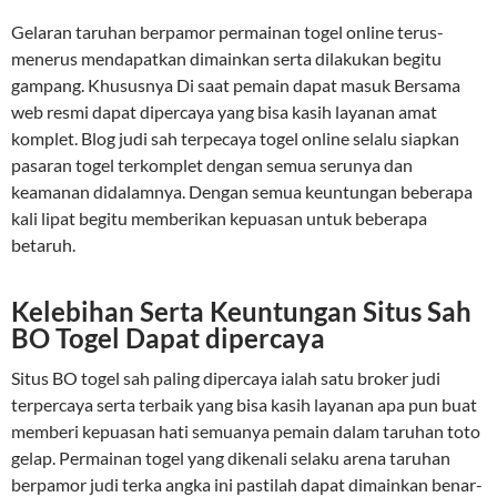
Gelaran taruhan berpamor permainan togel online terus-
menerus mendapatkan dimainkan serta dilakukan begitu
gampang. Khususnya Di saat pemain dapat masuk Bersama
web resmi dapat dipercaya yang bisa kasih layanan amat
komplet. Blog judi sah terpecaya togel online selalu siapkan
pasaran togel terkomplet dengan semua serunya dan
keamanan didalamnya. Dengan semua keuntungan beberapa
kali lipat begitu memberikan kepuasan untuk beberapa
betaruh.
Kelebihan Serta Keuntungan Situs Sah
BO Togel Dapat dipercaya
Situs BO togel sah paling dipercaya ialah satu broker judi
terpercaya serta terbaik yang bisa kasih layanan apa pun buat
memberi kepuasan hati semuanya pemain dalam taruhan toto
gelap. Permainan togel yang dikenali selaku arena taruhan
berpamor judi terka angka ini pastilah dapat dimainkan benar-