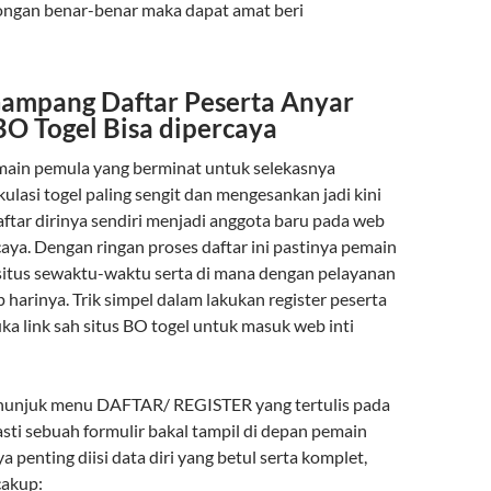
ongan benar-benar maka dapat amat beri
ampang Daftar Peserta Anyar
BO Togel Bisa dipercaya
ain pemula yang berminat untuk selekasnya
lasi togel paling sengit dan mengesankan jadi kini
aftar dirinya sendiri menjadi anggota baru pada web
aya. Dengan ringan proses daftar ini pastinya pemain
situs sewaktu-waktu serta di mana dengan pelayanan
p harinya. Trik simpel dalam lakukan register peserta
ka link sah situs BO togel untuk masuk web inti
nunjuk menu DAFTAR/ REGISTER yang tertulis pada
 pasti sebuah formulir bakal tampil di depan pemain
a penting diisi data diri yang betul serta komplet,
cakup: