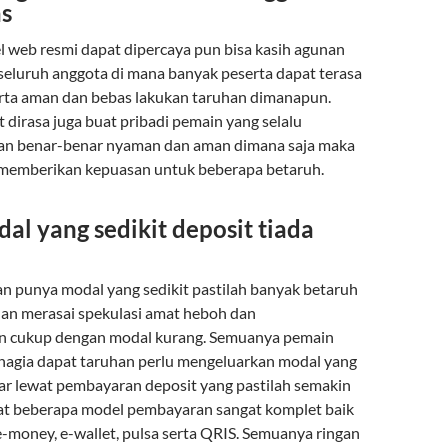
as
l web resmi dapat dipercaya pun bisa kasih agunan
eluruh anggota di mana banyak peserta dapat terasa
rta aman dan bebas lakukan taruhan dimanapun.
dirasa juga buat pribadi pemain yang selalu
an benar-benar nyaman dan aman dimana saja maka
an memberikan kepuasan untuk beberapa betaruh.
al yang sedikit deposit tiada
n punya modal yang sedikit pastilah banyak betaruh
an merasai spekulasi amat heboh dan
 cukup dengan modal kurang. Semuanya pemain
hagia dapat taruhan perlu mengeluarkan modal yang
ayar lewat pembayaran deposit yang pastilah semakin
wat beberapa model pembayaran sangat komplet baik
e-money, e-wallet, pulsa serta QRIS. Semuanya ringan