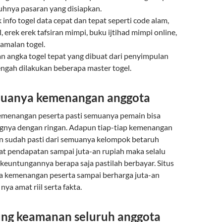
uhnya pasaran yang disiapkan.
info togel data cepat dan tepat seperti code alam,
l, erek erek tafsiran mimpi, buku ijtihad mimpi online,
ramalan togel.
an angka togel tepat yang dibuat dari penyimpulan
engah dilakukan beberapa master togel.
muanya kemenangan anggota
emenangan peserta pasti semuanya pemain bisa
nya dengan ringan. Adapun tiap-tiap kemenangan
 sudah pasti dari semuanya kelompok betaruh
 pendapatan sampai juta-an rupiah maka selalu
 keuntungannya berapa saja pastilah berbayar. Situs
a kemenangan peserta sampai berharga juta-an
nya amat riil serta fakta.
ng keamanan seluruh anggota