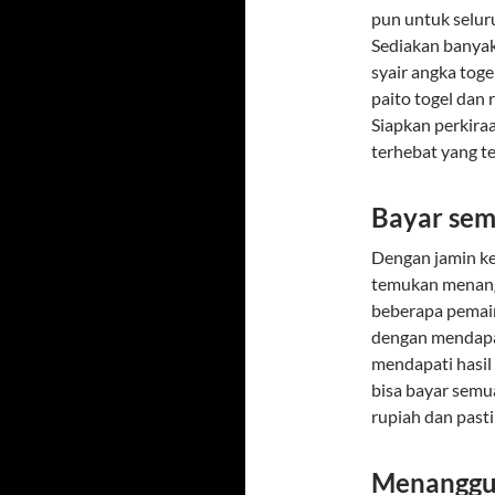
pun untuk selur
Sediakan banyak 
syair angka toge
paito togel dan 
Siapkan perkira
terhebat yang t
Bayar se
Dengan jamin k
temukan menang
beberapa pemain
dengan mendapat
mendapati hasil
bisa bayar semu
rupiah dan pasti 
Menanggu