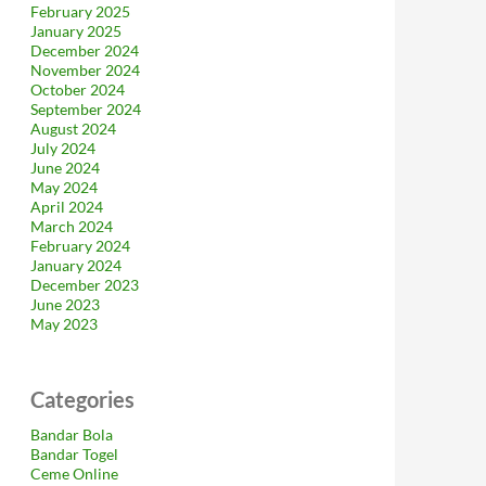
February 2025
January 2025
December 2024
November 2024
October 2024
September 2024
August 2024
July 2024
June 2024
May 2024
April 2024
March 2024
February 2024
January 2024
December 2023
June 2023
May 2023
Categories
Bandar Bola
Bandar Togel
Ceme Online