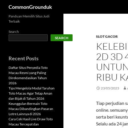
Search
CommonGrounduk
Skip
Panduan Memilih Situs Judi
Terbaik
to
content
Search
SLOT GACOR
SEARCH
KELEBI
2D 3D 
Recent Posts
UNTUN
Daftar Situs Penyedia Toto
Macau Resmi yang Paling
RIBU K
Direkomendasikan Tahun
2026
Tips Mengelola Modal Taruhan
23/05/2023
Toto Macau Agar Tetap Aman
dan Bijak di Tahun 2026
Tiap perjudian s
Keunggulan Bermain Toto
Macau Dibandingkan Pasaran
online. semuany
Lotre Lainnya di 2026
serta beri keun
Cara Cek Hasil Live Draw Toto
Selalu ada 24 j
Macau Tercepat dan