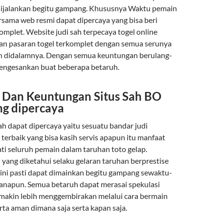
dijalankan begitu gampang. Khususnya Waktu pemain
sama web resmi dapat dipercaya yang bisa beri
omplet. Website judi sah terpecaya togel online
an pasaran togel terkomplet dengan semua serunya
 didalamnya. Dengan semua keuntungan berulang-
 mengesankan buat beberapa betaruh.
 Dan Keuntungan Situs Sah BO
ng dipercaya
ah dapat dipercaya yaitu sesuatu bandar judi
 terbaik yang bisa kasih servis apapun itu manfaat
i seluruh pemain dalam taruhan toto gelap.
 yang diketahui selaku gelaran taruhan berprestise
a ini pasti dapat dimainkan begitu gampang sewaktu-
anapun. Semua betaruh dapat merasai spekulasi
makin lebih menggembirakan melalui cara bermain
ta aman dimana saja serta kapan saja.