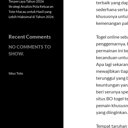
Terpercaya Tahun 2026
terbaik yang da
Strategi Analisis Pola Keluaran
sederhana serta
Toto Macau untuk Hasil yang
khususnya untuk
Lebih Maksimal di Tahun 2026
kemenangan pali
Recent Comments
Togel online seb
penggemarnya. K
NO COMMENTS TO
permainan ini 
SHOW.
kecanduan untuk
Apa lagi sekaran
mewajibkan tiap
Situs Toto
terunggul yang 
keuntungan yang
beri serunya sp
situs BO togel 
pemain khususn
yang diinginkan.
Tempat taruhan 