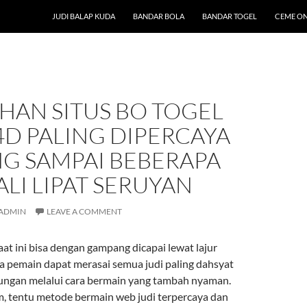
JUDI BALAP KUDA
BANDAR BOLA
BANDAR TOGEL
CEME ON
HAN SITUS BO TOGEL
4D PALING DIPERCAYA
G SAMPAI BEBERAPA
ALI LIPAT SERUYAN
ADMIN
LEAVE A COMMENT
aat ini bisa dengan gampang dicapai lewat lajur
a pemain dapat merasai semua judi paling dahsyat
tungan melalui cara bermain yang tambah nyaman.
am, tentu metode bermain web judi terpercaya dan