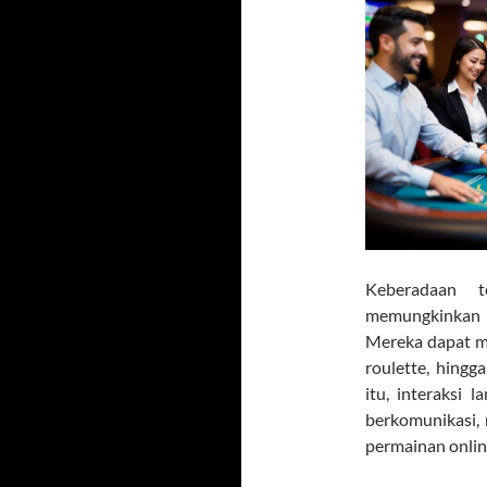
Keberadaan t
memungkinkan 
Mereka dapat me
roulette, hingg
itu, interaksi
berkomunikasi,
permainan onlin