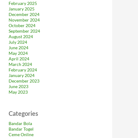
February 2025
January 2025
December 2024
November 2024
October 2024
September 2024
August 2024
July 2024
June 2024
May 2024
April 2024
March 2024
February 2024
January 2024
December 2023
June 2023
May 2023
Categories
Bandar Bola
Bandar Togel
Ceme Online