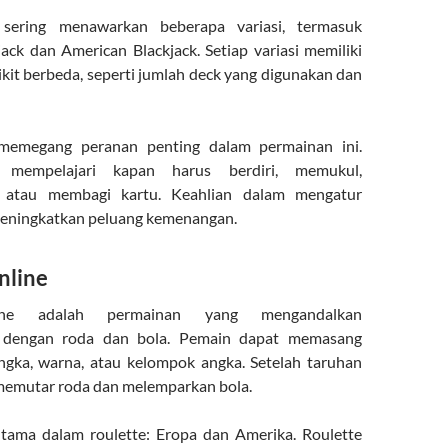
 sering menawarkan beberapa variasi, termasuk
ack dan American Blackjack. Setiap variasi memiliki
ikit berbeda, seperti jumlah deck yang digunakan dan
 memegang peranan penting dalam permainan ini.
 mempelajari kapan harus berdiri, memukul,
 atau membagi kartu. Keahlian dalam mengatur
meningkatkan peluang kemenangan.
nline
line adalah permainan yang mengandalkan
 dengan roda dan bola. Pemain dapat memasang
ngka, warna, atau kelompok angka. Setelah taruhan
 memutar roda dan melemparkan bola.
utama dalam roulette: Eropa dan Amerika. Roulette