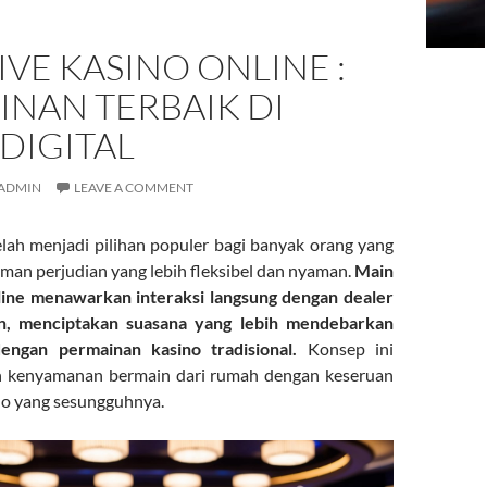
IVE KASINO ONLINE :
INAN TERBAIK DI
DIGITAL
ADMIN
LEAVE A COMMENT
elah menjadi pilihan populer bagi banyak orang yang
man perjudian yang lebih fleksibel dan nyaman.
Main
line menawarkan interaksi langsung dengan dealer
in, menciptakan suasana yang lebih mendebarkan
engan permainan kasino tradisional.
Konsep ini
 kenyamanan bermain dari rumah dengan keseruan
no yang sesungguhnya.