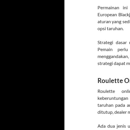
Permainan ini
European Blackj
aturan yang sed
opsi taruhan.
Strategi dasar
Pemain perlu
menggandakan,
strategi dapat 
Roulette O
Roulette on
keberuntungan
taruhan pada a
ditutup, dealer
Ada dua jenis 