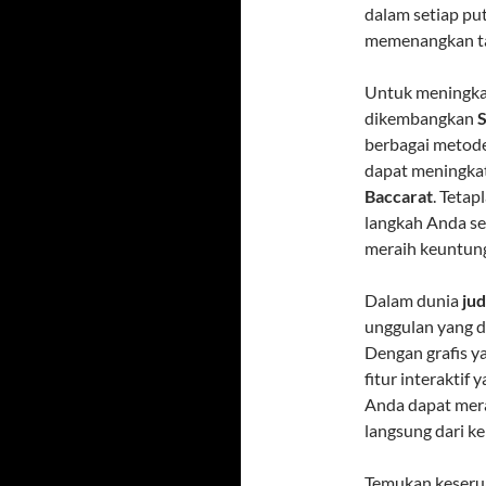
dalam setiap pu
memenangkan t
Untuk meningka
dikembangkan
S
berbagai metode
dapat meningkat
Baccarat
. Tetap
langkah Anda se
meraih keuntun
Dalam dunia
jud
unggulan yang di
Dengan grafis y
fitur interaktif
Anda dapat mera
langsung dari 
Temukan keseru