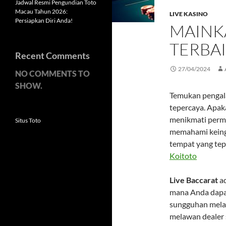
Jadwal Resmi Pengundian Toto
Macau Tahun 2026:
LIVE KASINO
Persiapkan Diri Anda!
MAINK
TERBA
Recent Comments
27/04/2024
NO COMMENTS TO
SHOW.
Temukan pengal
tepercaya. Apa
menikmati perm
Situs Toto
memahami kein
tempat yang te
Koitoto
Live Baccarat
ad
mana Anda dapat
sungguhan melal
melawan dealer