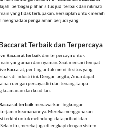
lajahi berbagai pilihan situs judi terbaik dan nikmati
ain yang tidak terlupakan. Bersiaplah untuk meraih
 menghadapi pengalaman berjudi yang
 Baccarat Terbaik dan Terpercaya
Live Baccarat terbaik
dan terpercaya untuk
main yang aman dan nyaman. Saat mencari tempat
ive Baccarat, penting untuk memilih situs yang
rbaik di industri ini. Dengan begitu, Anda dapat
inan dengan percaya diri dan tenang, tanpa
g keamanan dan keadilan.
 Baccarat terbaik
menawarkan lingkungan
 terjamin keamanannya. Mereka menggunakan
si terkini untuk melindungi data pribadi dan
elain itu, mereka juga dilengkapi dengan sistem