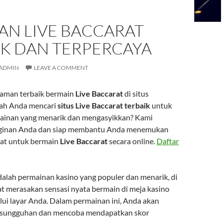
AN LIVE BACCARAT
IK DAN TERPERCAYA
ADMIN
LEAVE A COMMENT
aman terbaik bermain
Live Baccarat
di situs
kah Anda mencari
situs Live Baccarat terbaik
untuk
ainan yang menarik dan mengasyikkan? Kami
ginan Anda dan siap membantu Anda menemukan
pat untuk bermain
Live Baccarat
secara online.
Daftar
alah permainan kasino yang populer dan menarik, di
 merasakan sensasi nyata bermain di meja kasino
ui layar Anda. Dalam permainan ini, Anda akan
 sungguhan dan mencoba mendapatkan skor