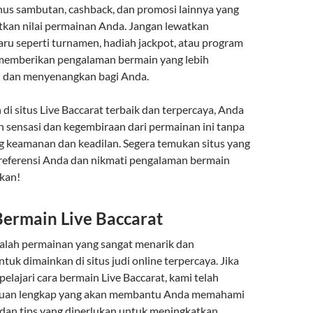
s sambutan, cashback, dan promosi lainnya yang
kan nilai permainan Anda. Jangan lewatkan
ru seperti turnamen, hadiah jackpot, atau program
 memberikan pengalaman bermain yang lebih
dan menyenangkan bagi Anda.
i situs Live Baccarat terbaik dan terpercaya, Anda
 sensasi dan kegembiraan dari permainan ini tanpa
g keamanan dan keadilan. Segera temukan situs yang
referensi Anda dan nikmati pengalaman bermain
akan!
ermain Live Baccarat
dalah permainan yang sangat menarik dan
uk dimainkan di situs judi online terpercaya. Jika
lajari cara bermain Live Baccarat, kami telah
uan lengkap yang akan membantu Anda memahami
, dan tips yang diperlukan untuk meningkatkan