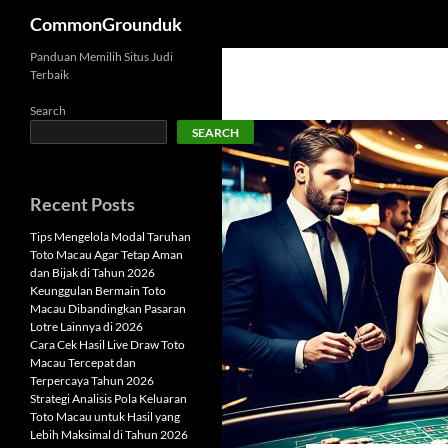
Search
CommonGrounduk
Skip
Panduan Memilih Situs Judi
Terbaik
to
content
Search
SEARCH
Recent Posts
Tips Mengelola Modal Taruhan
Toto Macau Agar Tetap Aman
dan Bijak di Tahun 2026
Keunggulan Bermain Toto
Macau Dibandingkan Pasaran
Lotre Lainnya di 2026
Cara Cek Hasil Live Draw Toto
Macau Tercepat dan
Terpercaya Tahun 2026
Strategi Analisis Pola Keluaran
Toto Macau untuk Hasil yang
Lebih Maksimal di Tahun 2026