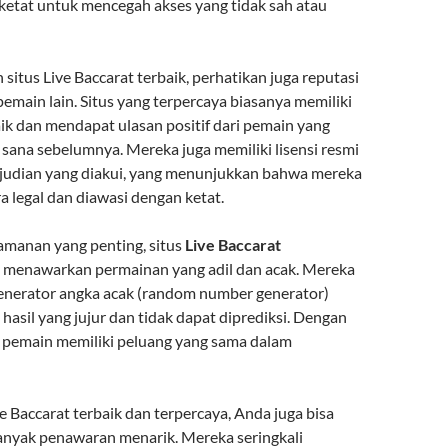
etat untuk mencegah akses yang tidak sah atau
situs Live Baccarat terbaik, perhatikan juga reputasi
pemain lain. Situs yang terpercaya biasanya memiliki
aik dan mendapat ulasan positif dari pemain yang
 sana sebelumnya. Mereka juga memiliki lisensi resmi
erjudian yang diakui, yang menunjukkan bahwa mereka
a legal dan diawasi dengan ketat.
manan yang penting, situs
Live Baccarat
 menawarkan permainan yang adil dan acak. Mereka
nerator angka acak (random number generator)
asil yang jujur dan tidak dapat diprediksi. Dengan
p pemain memiliki peluang yang sama dalam
ve Baccarat terbaik dan terpercaya, Anda juga bisa
nyak penawaran menarik. Mereka seringkali