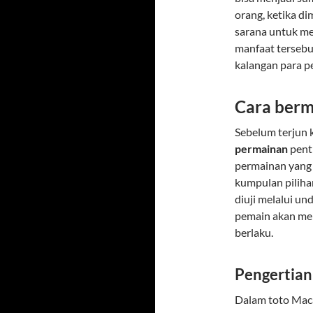
orang, ketika di
sarana untuk m
manfaat tersebut
kalangan para p
Cara berm
Sebelum terjun
permainan
penti
permainan yang
kumpulan piliha
diuji melalui un
pemain akan me
berlaku.
Pengertian
Dalam toto Mac