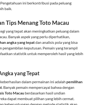
. Pengetahuan ini berkontribusi pada peluang
ih baik.
dan Tips Menang Toto Macau
egi yang tepat akan meningkatkan peluang dalam
cau. Banyak aspek yang perlu diperhatikan,
ihan angka yang tepat
dan analisis pola yang bisa
 pengambilan keputusan. Pemain yang terampil
faatkan statistik untuk memperoleh hasil yang lebih
Angka yang Tepat
i keberhasilan dalam permainan ini adalah
pemilihan
at
. Banyak pemain mempercayai bahwa dengan
isis Toto Macau
berdasarkan hasil undian
eka dapat membuat pilihan yang lebih cermat.
n keberuntungan dengan metode statistik akan