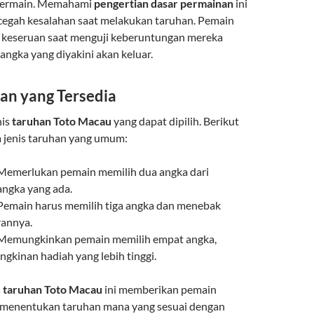
bermain. Memahami
pengertian dasar permainan
ini
gah kesalahan saat melakukan taruhan. Pemain
 keseruan saat menguji keberuntungan mereka
angka yang diyakini akan keluar.
han yang Tersedia
nis
taruhan Toto Macau
yang dapat dipilih. Berikut
 jenis taruhan yang umum:
Memerlukan pemain memilih dua angka dari
ngka yang ada.
Pemain harus memilih tiga angka dan menebak
rannya.
 Memungkinkan pemain memilih empat angka,
gkinan hadiah yang lebih tinggi.
s
taruhan Toto Macau
ini memberikan pemain
menentukan taruhan mana yang sesuai dengan