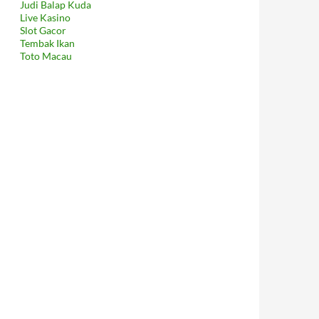
Judi Balap Kuda
Live Kasino
Slot Gacor
Tembak Ikan
Toto Macau