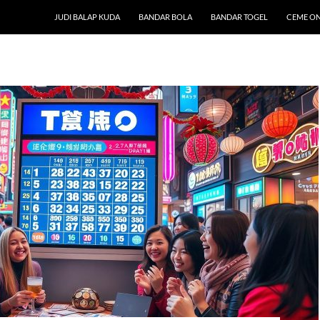
JUDI BALAP KUDA
BANDAR BOLA
BANDAR TOGEL
CEME ON