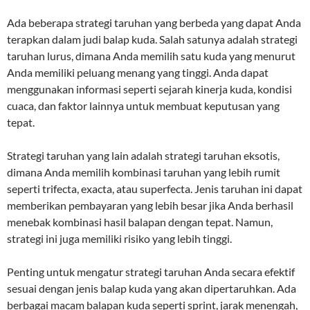
Ada beberapa strategi taruhan yang berbeda yang dapat Anda
terapkan dalam judi balap kuda. Salah satunya adalah strategi
taruhan lurus, dimana Anda memilih satu kuda yang menurut
Anda memiliki peluang menang yang tinggi. Anda dapat
menggunakan informasi seperti sejarah kinerja kuda, kondisi
cuaca, dan faktor lainnya untuk membuat keputusan yang
tepat.
Strategi taruhan yang lain adalah strategi taruhan eksotis,
dimana Anda memilih kombinasi taruhan yang lebih rumit
seperti trifecta, exacta, atau superfecta. Jenis taruhan ini dapat
memberikan pembayaran yang lebih besar jika Anda berhasil
menebak kombinasi hasil balapan dengan tepat. Namun,
strategi ini juga memiliki risiko yang lebih tinggi.
Penting untuk mengatur strategi taruhan Anda secara efektif
sesuai dengan jenis balap kuda yang akan dipertaruhkan. Ada
berbagai macam balapan kuda seperti sprint, jarak menengah,