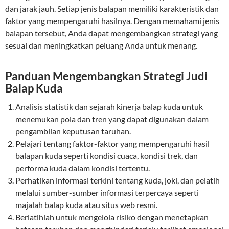
dan jarak jauh. Setiap jenis balapan memiliki karakteristik dan
faktor yang mempengaruhi hasilnya. Dengan memahami jenis
balapan tersebut, Anda dapat mengembangkan strategi yang
sesuai dan meningkatkan peluang Anda untuk menang.
Panduan Mengembangkan Strategi Judi
Balap Kuda
Analisis statistik dan sejarah kinerja balap kuda untuk
menemukan pola dan tren yang dapat digunakan dalam
pengambilan keputusan taruhan.
Pelajari tentang faktor-faktor yang mempengaruhi hasil
balapan kuda seperti kondisi cuaca, kondisi trek, dan
performa kuda dalam kondisi tertentu.
Perhatikan informasi terkini tentang kuda, joki, dan pelatih
melalui sumber-sumber informasi terpercaya seperti
majalah balap kuda atau situs web resmi.
Berlatihlah untuk mengelola risiko dengan menetapkan