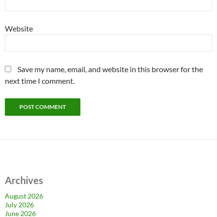
Website
Save my name, email, and website in this browser for the
next time I comment.
Archives
August 2026
July 2026
June 2026