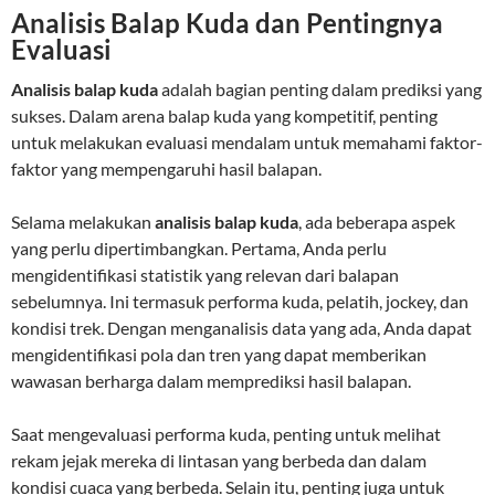
Analisis Balap Kuda dan Pentingnya
Evaluasi
Analisis balap kuda
adalah bagian penting dalam prediksi yang
sukses. Dalam arena balap kuda yang kompetitif, penting
untuk melakukan evaluasi mendalam untuk memahami faktor-
faktor yang mempengaruhi hasil balapan.
Selama melakukan
analisis balap kuda
, ada beberapa aspek
yang perlu dipertimbangkan. Pertama, Anda perlu
mengidentifikasi statistik yang relevan dari balapan
sebelumnya. Ini termasuk performa kuda, pelatih, jockey, dan
kondisi trek. Dengan menganalisis data yang ada, Anda dapat
mengidentifikasi pola dan tren yang dapat memberikan
wawasan berharga dalam memprediksi hasil balapan.
Saat mengevaluasi performa kuda, penting untuk melihat
rekam jejak mereka di lintasan yang berbeda dan dalam
kondisi cuaca yang berbeda. Selain itu, penting juga untuk