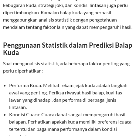
kebugaran kuda, strategi joki, dan kondisi lintasan juga perlu
dipertimbangkan. Ramalan balap kuda yang berhasil
menggabungkan analisis statistik dengan pengetahuan
mendalam tentang faktor lain yang dapat mempengaruhi hasil.
Penggunaan Statistik dalam Prediksi Balap
Kuda
Saat menganalisis statistik, ada beberapa faktor penting yang
perlu diperhatikan:
Performa Kuda: Melihat rekam jejak kuda adalah langkah
awal yang penting. Periksa riwayat hasil balap, kualitas
lawan yang dihadapi, dan performa di berbagai jenis
lintasan.
Kondisi Cuaca: Cuaca dapat sangat mempengaruhi hasil
balapan. Perhatikan apakah kuda memiliki preferensi cuaca
tertentu dan bagaimana performanya dalam kondisi