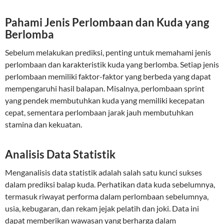
Pahami Jenis Perlombaan dan Kuda yang
Berlomba
Sebelum melakukan prediksi, penting untuk memahami jenis
perlombaan dan karakteristik kuda yang berlomba. Setiap jenis
perlombaan memiliki faktor-faktor yang berbeda yang dapat
mempengaruhi hasil balapan. Misalnya, perlombaan sprint
yang pendek membutuhkan kuda yang memiliki kecepatan
cepat, sementara perlombaan jarak jauh membutuhkan
stamina dan kekuatan.
Analisis Data Statistik
Menganalisis data statistik adalah salah satu kunci sukses
dalam prediksi balap kuda. Perhatikan data kuda sebelumnya,
termasuk riwayat performa dalam perlombaan sebelumnya,
usia, kebugaran, dan rekam jejak pelatih dan joki. Data ini
dapat memberikan wawasan yang berharga dalam