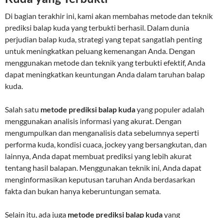
Di bagian terakhir ini, kami akan membahas metode dan teknik
prediksi balap kuda yang terbukti berhasil. Dalam dunia
perjudian balap kuda, strategi yang tepat sangatlah penting
untuk meningkatkan peluang kemenangan Anda. Dengan
menggunakan metode dan teknik yang terbukti efektif, Anda
dapat meningkatkan keuntungan Anda dalam taruhan balap
kuda.
Salah satu
metode prediksi balap kuda
yang populer adalah
menggunakan analisis informasi yang akurat. Dengan
mengumpulkan dan menganalisis data sebelumnya seperti
performa kuda, kondisi cuaca, jockey yang bersangkutan, dan
lainnya, Anda dapat membuat prediksi yang lebih akurat
tentang hasil balapan. Menggunakan teknik ini, Anda dapat
menginformasikan keputusan taruhan Anda berdasarkan
fakta dan bukan hanya keberuntungan semata.
Selain itu, ada juga
metode prediksi balap kuda
yang