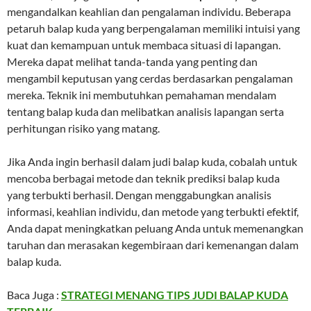
mengandalkan keahlian dan pengalaman individu. Beberapa
petaruh balap kuda yang berpengalaman memiliki intuisi yang
kuat dan kemampuan untuk membaca situasi di lapangan.
Mereka dapat melihat tanda-tanda yang penting dan
mengambil keputusan yang cerdas berdasarkan pengalaman
mereka. Teknik ini membutuhkan pemahaman mendalam
tentang balap kuda dan melibatkan analisis lapangan serta
perhitungan risiko yang matang.
Jika Anda ingin berhasil dalam judi balap kuda, cobalah untuk
mencoba berbagai metode dan teknik prediksi balap kuda
yang terbukti berhasil. Dengan menggabungkan analisis
informasi, keahlian individu, dan metode yang terbukti efektif,
Anda dapat meningkatkan peluang Anda untuk memenangkan
taruhan dan merasakan kegembiraan dari kemenangan dalam
balap kuda.
Baca Juga :
STRATEGI MENANG TIPS JUDI BALAP KUDA