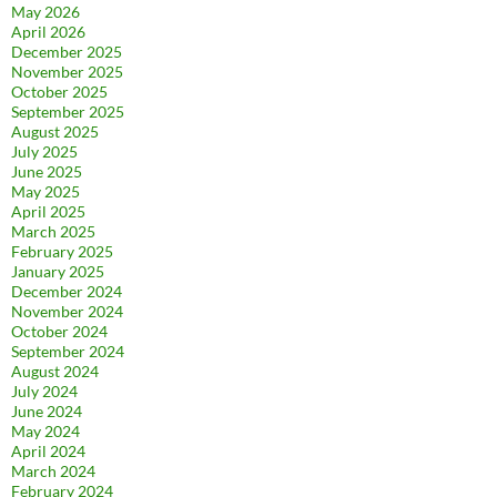
May 2026
April 2026
December 2025
November 2025
October 2025
September 2025
August 2025
July 2025
June 2025
May 2025
April 2025
March 2025
February 2025
January 2025
December 2024
November 2024
October 2024
September 2024
August 2024
July 2024
June 2024
May 2024
April 2024
March 2024
February 2024