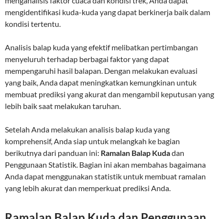
menganalisis faktor cuaca dan kondisi trek, Anda dapat
mengidentifikasi kuda-kuda yang dapat berkinerja baik dalam
kondisi tertentu.
Analisis balap kuda yang efektif melibatkan pertimbangan
menyeluruh terhadap berbagai faktor yang dapat
mempengaruhi hasil balapan. Dengan melakukan evaluasi
yang baik, Anda dapat meningkatkan kemungkinan untuk
membuat prediksi yang akurat dan mengambil keputusan yang
lebih baik saat melakukan taruhan.
Setelah Anda melakukan analisis balap kuda yang
komprehensif, Anda siap untuk melangkah ke bagian
berikutnya dari panduan ini:
Ramalan Balap Kuda
dan
Penggunaan Statistik. Bagian ini akan membahas bagaimana
Anda dapat menggunakan statistik untuk membuat ramalan
yang lebih akurat dan memperkuat prediksi Anda.
Ramalan Balap Kuda dan Penggunaan