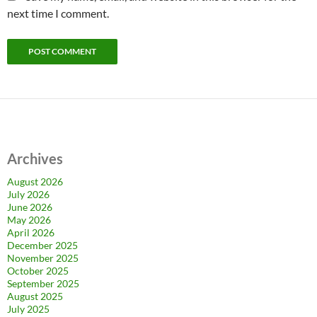
next time I comment.
Archives
August 2026
July 2026
June 2026
May 2026
April 2026
December 2025
November 2025
October 2025
September 2025
August 2025
July 2025