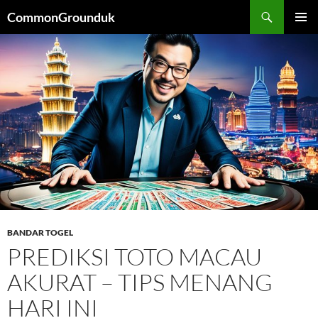
Skip
Search
CommonGrounduk
to
PRIMAR
content
MENU
BANDAR TOGEL
PREDIKSI TOTO MACAU
AKURAT – TIPS MENANG
HARI INI