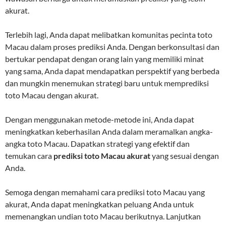
akurat.
Terlebih lagi, Anda dapat melibatkan komunitas pecinta toto
Macau dalam proses prediksi Anda. Dengan berkonsultasi dan
bertukar pendapat dengan orang lain yang memiliki minat
yang sama, Anda dapat mendapatkan perspektif yang berbeda
dan mungkin menemukan strategi baru untuk memprediksi
toto Macau dengan akurat.
Dengan menggunakan metode-metode ini, Anda dapat
meningkatkan keberhasilan Anda dalam meramalkan angka-
angka toto Macau. Dapatkan strategi yang efektif dan
temukan cara
prediksi toto Macau akurat
yang sesuai dengan
Anda.
Semoga dengan memahami cara prediksi toto Macau yang
akurat, Anda dapat meningkatkan peluang Anda untuk
memenangkan undian toto Macau berikutnya. Lanjutkan