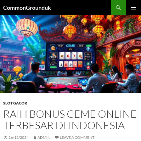
Skip
Search
CommonGrounduk
to
PRIMAR
content
MENU
SLOT GACOR
RAIH BONUS CEME ONLINE
TERBESAR DI INDONESIA
26/12/2024
ADMIN
LEAVE A COMMENT