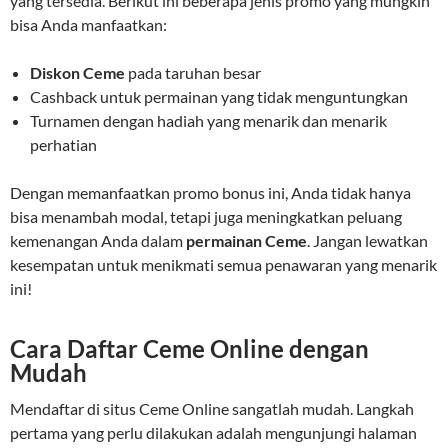
yang tersedia. Berikut ini beberapa jenis promo yang mungkin
bisa Anda manfaatkan:
Diskon Ceme
pada taruhan besar
Cashback untuk permainan yang tidak menguntungkan
Turnamen dengan hadiah yang menarik dan menarik
perhatian
Dengan memanfaatkan promo bonus ini, Anda tidak hanya
bisa menambah modal, tetapi juga meningkatkan peluang
kemenangan Anda dalam
permainan Ceme
. Jangan lewatkan
kesempatan untuk menikmati semua penawaran yang menarik
ini!
Cara Daftar Ceme Online dengan
Mudah
Mendaftar di situs Ceme Online sangatlah mudah. Langkah
pertama yang perlu dilakukan adalah mengunjungi halaman