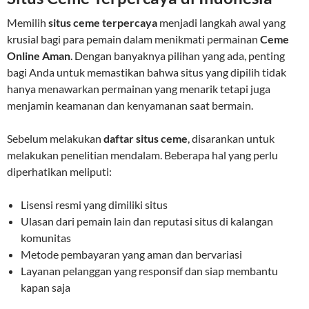
Memilih
situs ceme terpercaya
menjadi langkah awal yang
krusial bagi para pemain dalam menikmati permainan
Ceme
Online Aman
. Dengan banyaknya pilihan yang ada, penting
bagi Anda untuk memastikan bahwa situs yang dipilih tidak
hanya menawarkan permainan yang menarik tetapi juga
menjamin keamanan dan kenyamanan saat bermain.
Sebelum melakukan
daftar situs ceme
, disarankan untuk
melakukan penelitian mendalam. Beberapa hal yang perlu
diperhatikan meliputi:
Lisensi resmi yang dimiliki situs
Ulasan dari pemain lain dan reputasi situs di kalangan
komunitas
Metode pembayaran yang aman dan bervariasi
Layanan pelanggan yang responsif dan siap membantu
kapan saja