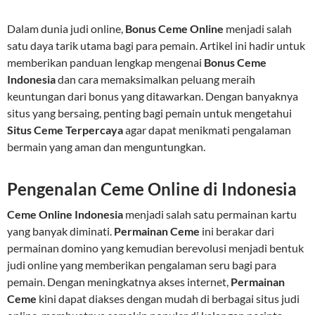
Dalam dunia judi online,
Bonus Ceme Online
menjadi salah
satu daya tarik utama bagi para pemain. Artikel ini hadir untuk
memberikan panduan lengkap mengenai
Bonus Ceme
Indonesia
dan cara memaksimalkan peluang meraih
keuntungan dari bonus yang ditawarkan. Dengan banyaknya
situs yang bersaing, penting bagi pemain untuk mengetahui
Situs Ceme Terpercaya
agar dapat menikmati pengalaman
bermain yang aman dan menguntungkan.
Pengenalan Ceme Online di Indonesia
Ceme Online Indonesia
menjadi salah satu permainan kartu
yang banyak diminati.
Permainan Ceme
ini berakar dari
permainan domino yang kemudian berevolusi menjadi bentuk
judi online yang memberikan pengalaman seru bagi para
pemain. Dengan meningkatnya akses internet,
Permainan
Ceme
kini dapat diakses dengan mudah di berbagai situs judi