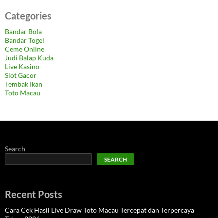
Categories
Bandar Bola
Bandar Togel
Ceme Online
Judi Balap Kuda
Live Kasino
Slot Gacor
Tembak Ikan
Toto Macau
Search
SEARCH
Recent Posts
Cara Cek Hasil Live Draw Toto Macau Tercepat dan Terpercaya