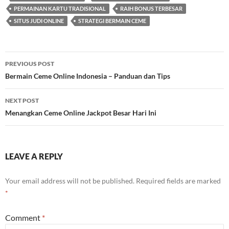
PERMAINAN KARTU TRADISIONAL
RAIH BONUS TERBESAR
SITUS JUDI ONLINE
STRATEGI BERMAIN CEME
Post
PREVIOUS POST
navigation
Bermain Ceme Online Indonesia – Panduan dan Tips
NEXT POST
Menangkan Ceme Online Jackpot Besar Hari Ini
LEAVE A REPLY
Your email address will not be published.
Required fields are marked
*
Comment
*