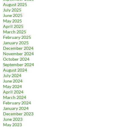
August 2025
July 2025
June 2025
May 2025
April 2025
March 2025
February 2025
January 2025
December 2024
November 2024
October 2024
September 2024
August 2024
July 2024
June 2024
May 2024
April 2024
March 2024
February 2024
January 2024
December 2023
June 2023
May 2023