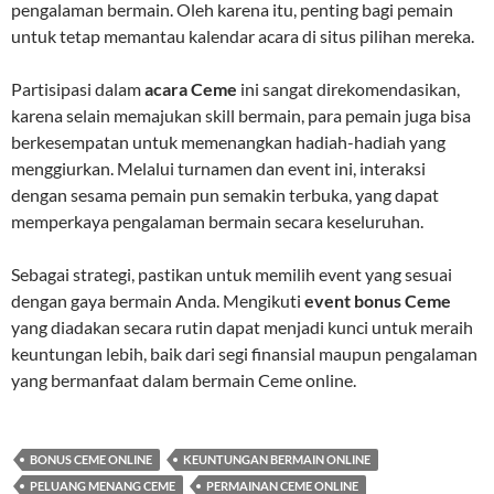
pengalaman bermain. Oleh karena itu, penting bagi pemain
untuk tetap memantau kalendar acara di situs pilihan mereka.
Partisipasi dalam
acara Ceme
ini sangat direkomendasikan,
karena selain memajukan skill bermain, para pemain juga bisa
berkesempatan untuk memenangkan hadiah-hadiah yang
menggiurkan. Melalui turnamen dan event ini, interaksi
dengan sesama pemain pun semakin terbuka, yang dapat
memperkaya pengalaman bermain secara keseluruhan.
Sebagai strategi, pastikan untuk memilih event yang sesuai
dengan gaya bermain Anda. Mengikuti
event bonus Ceme
yang diadakan secara rutin dapat menjadi kunci untuk meraih
keuntungan lebih, baik dari segi finansial maupun pengalaman
yang bermanfaat dalam bermain Ceme online.
BONUS CEME ONLINE
KEUNTUNGAN BERMAIN ONLINE
PELUANG MENANG CEME
PERMAINAN CEME ONLINE