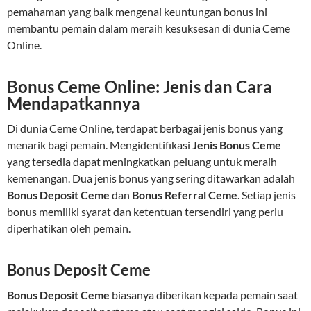
pemahaman yang baik mengenai keuntungan bonus ini
membantu pemain dalam meraih kesuksesan di dunia Ceme
Online.
Bonus Ceme Online: Jenis dan Cara
Mendapatkannya
Di dunia Ceme Online, terdapat berbagai jenis bonus yang
menarik bagi pemain. Mengidentifikasi
Jenis Bonus Ceme
yang tersedia dapat meningkatkan peluang untuk meraih
kemenangan. Dua jenis bonus yang sering ditawarkan adalah
Bonus Deposit Ceme
dan
Bonus Referral Ceme
. Setiap jenis
bonus memiliki syarat dan ketentuan tersendiri yang perlu
diperhatikan oleh pemain.
Bonus Deposit Ceme
Bonus Deposit Ceme
biasanya diberikan kepada pemain saat