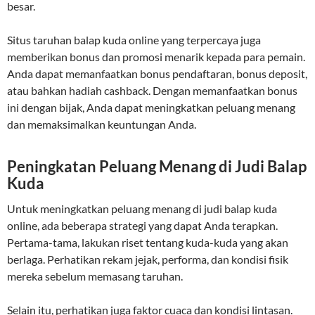
besar.
Situs taruhan balap kuda online yang terpercaya juga
memberikan bonus dan promosi menarik kepada para pemain.
Anda dapat memanfaatkan bonus pendaftaran, bonus deposit,
atau bahkan hadiah cashback. Dengan memanfaatkan bonus
ini dengan bijak, Anda dapat meningkatkan peluang menang
dan memaksimalkan keuntungan Anda.
Peningkatan Peluang Menang di Judi Balap
Kuda
Untuk meningkatkan peluang menang di judi balap kuda
online, ada beberapa strategi yang dapat Anda terapkan.
Pertama-tama, lakukan riset tentang kuda-kuda yang akan
berlaga. Perhatikan rekam jejak, performa, dan kondisi fisik
mereka sebelum memasang taruhan.
Selain itu, perhatikan juga faktor cuaca dan kondisi lintasan.