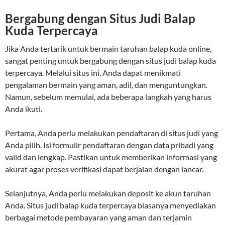
Bergabung dengan Situs Judi Balap
Kuda Terpercaya
Jika Anda tertarik untuk bermain taruhan balap kuda online,
sangat penting untuk bergabung dengan situs judi balap kuda
terpercaya. Melalui situs ini, Anda dapat menikmati
pengalaman bermain yang aman, adil, dan menguntungkan.
Namun, sebelum memulai, ada beberapa langkah yang harus
Anda ikuti.
Pertama, Anda perlu melakukan pendaftaran di situs judi yang
Anda pilih. Isi formulir pendaftaran dengan data pribadi yang
valid dan lengkap. Pastikan untuk memberikan informasi yang
akurat agar proses verifikasi dapat berjalan dengan lancar.
Selanjutnya, Anda perlu melakukan deposit ke akun taruhan
Anda. Situs judi balap kuda terpercaya biasanya menyediakan
berbagai metode pembayaran yang aman dan terjamin