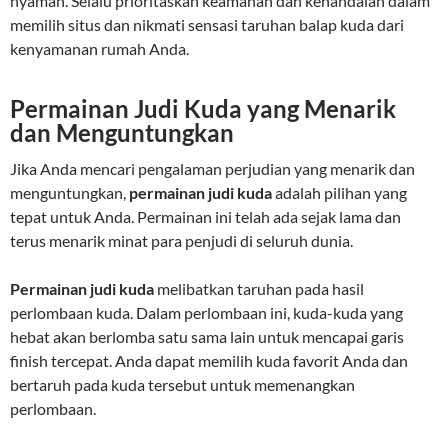
nyaman. Selalu prioritaskan keamanan dan kehandalan dalam
memilih situs dan nikmati sensasi taruhan balap kuda dari
kenyamanan rumah Anda.
Permainan Judi Kuda yang Menarik
dan Menguntungkan
Jika Anda mencari pengalaman perjudian yang menarik dan
menguntungkan,
permainan judi kuda
adalah pilihan yang
tepat untuk Anda. Permainan ini telah ada sejak lama dan
terus menarik minat para penjudi di seluruh dunia.
Permainan judi kuda
melibatkan taruhan pada hasil
perlombaan kuda. Dalam perlombaan ini, kuda-kuda yang
hebat akan berlomba satu sama lain untuk mencapai garis
finish tercepat. Anda dapat memilih kuda favorit Anda dan
bertaruh pada kuda tersebut untuk memenangkan
perlombaan.