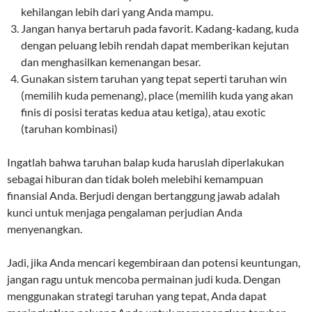
kehilangan lebih dari yang Anda mampu.
Jangan hanya bertaruh pada favorit. Kadang-kadang, kuda
dengan peluang lebih rendah dapat memberikan kejutan
dan menghasilkan kemenangan besar.
Gunakan sistem taruhan yang tepat seperti taruhan win
(memilih kuda pemenang), place (memilih kuda yang akan
finis di posisi teratas kedua atau ketiga), atau exotic
(taruhan kombinasi)
Ingatlah bahwa taruhan balap kuda haruslah diperlakukan
sebagai hiburan dan tidak boleh melebihi kemampuan
finansial Anda. Berjudi dengan bertanggung jawab adalah
kunci untuk menjaga pengalaman perjudian Anda
menyenangkan.
Jadi, jika Anda mencari kegembiraan dan potensi keuntungan,
jangan ragu untuk mencoba permainan judi kuda. Dengan
menggunakan strategi taruhan yang tepat, Anda dapat