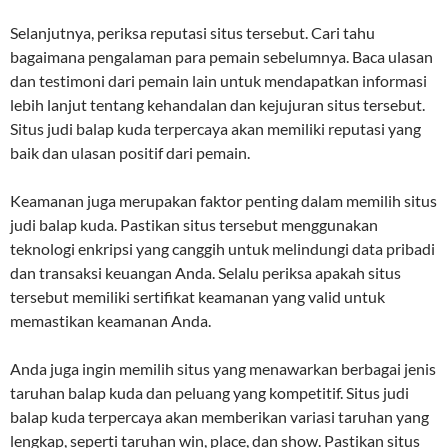
Selanjutnya, periksa reputasi situs tersebut. Cari tahu
bagaimana pengalaman para pemain sebelumnya. Baca ulasan
dan testimoni dari pemain lain untuk mendapatkan informasi
lebih lanjut tentang kehandalan dan kejujuran situs tersebut.
Situs judi balap kuda terpercaya akan memiliki reputasi yang
baik dan ulasan positif dari pemain.
Keamanan juga merupakan faktor penting dalam memilih situs
judi balap kuda. Pastikan situs tersebut menggunakan
teknologi enkripsi yang canggih untuk melindungi data pribadi
dan transaksi keuangan Anda. Selalu periksa apakah situs
tersebut memiliki sertifikat keamanan yang valid untuk
memastikan keamanan Anda.
Anda juga ingin memilih situs yang menawarkan berbagai jenis
taruhan balap kuda dan peluang yang kompetitif. Situs judi
balap kuda terpercaya akan memberikan variasi taruhan yang
lengkap, seperti taruhan win, place, dan show. Pastikan situs