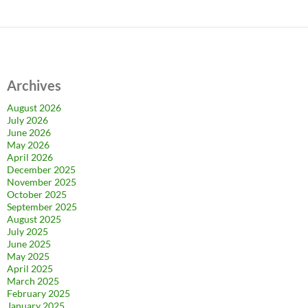
Archives
August 2026
July 2026
June 2026
May 2026
April 2026
December 2025
November 2025
October 2025
September 2025
August 2025
July 2025
June 2025
May 2025
April 2025
March 2025
February 2025
January 2025