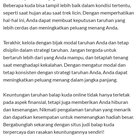
Beberapa kuda bisa tampil lebih baik dalam kondisi tertentu,
seperti saat hujan atau saat trek licin. Dengan memperhatikan
hal-hal ini, Anda dapat membuat keputusan taruhan yang
lebih cerdas dan meningkatkan peluang menang Anda.
Terakhir, kelola dengan bijak modal taruhan Anda dan tetap
disiplin dalam strategi taruhan. Jangan tergoda untuk
bertaruh lebih dari yang Anda mampu, dan tetaplah tenang
saat menghadapi kekalahan. Dengan mengatur modal dan
tetap konsisten dengan strategi taruhan Anda, Anda dapat
meningkatkan peluang menang dalam jangka panjang.
Keuntungan taruhan balap kuda online tidak hanya terletak
pada aspek finansial, tetapi juga memberikan Anda hiburan
dan kesenangan. Nikmati pengalaman taruhan yang menarik
dan dapatkan kesempatan untuk memenangkan hadiah besar.
Bergabunglah sekarang dengan situs judi balap kuda
terpercaya dan rasakan keuntungannya sendiri!