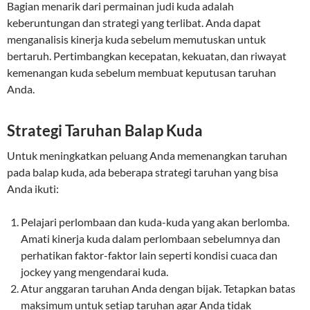
Bagian menarik dari permainan judi kuda adalah
keberuntungan dan strategi yang terlibat. Anda dapat
menganalisis kinerja kuda sebelum memutuskan untuk
bertaruh. Pertimbangkan kecepatan, kekuatan, dan riwayat
kemenangan kuda sebelum membuat keputusan taruhan
Anda.
Strategi Taruhan Balap Kuda
Untuk meningkatkan peluang Anda memenangkan taruhan
pada balap kuda, ada beberapa strategi taruhan yang bisa
Anda ikuti:
Pelajari perlombaan dan kuda-kuda yang akan berlomba.
Amati kinerja kuda dalam perlombaan sebelumnya dan
perhatikan faktor-faktor lain seperti kondisi cuaca dan
jockey yang mengendarai kuda.
Atur anggaran taruhan Anda dengan bijak. Tetapkan batas
maksimum untuk setiap taruhan agar Anda tidak