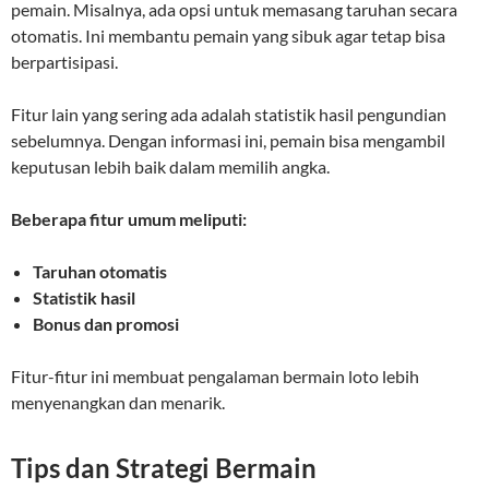
pemain. Misalnya, ada opsi untuk memasang taruhan secara
otomatis. Ini membantu pemain yang sibuk agar tetap bisa
berpartisipasi.
Fitur lain yang sering ada adalah statistik hasil pengundian
sebelumnya. Dengan informasi ini, pemain bisa mengambil
keputusan lebih baik dalam memilih angka.
Beberapa fitur umum meliputi:
Taruhan otomatis
Statistik hasil
Bonus dan promosi
Fitur-fitur ini membuat pengalaman bermain loto lebih
menyenangkan dan menarik.
Tips dan Strategi Bermain