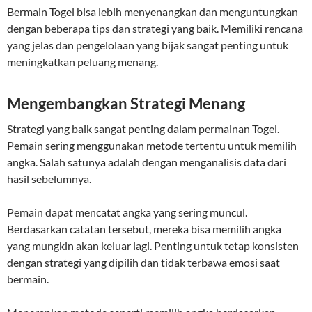
Bermain Togel bisa lebih menyenangkan dan menguntungkan
dengan beberapa tips dan strategi yang baik. Memiliki rencana
yang jelas dan pengelolaan yang bijak sangat penting untuk
meningkatkan peluang menang.
Mengembangkan Strategi Menang
Strategi yang baik sangat penting dalam permainan Togel.
Pemain sering menggunakan metode tertentu untuk memilih
angka. Salah satunya adalah dengan menganalisis data dari
hasil sebelumnya.
Pemain dapat mencatat angka yang sering muncul.
Berdasarkan catatan tersebut, mereka bisa memilih angka
yang mungkin akan keluar lagi. Penting untuk tetap konsisten
dengan strategi yang dipilih dan tidak terbawa emosi saat
bermain.