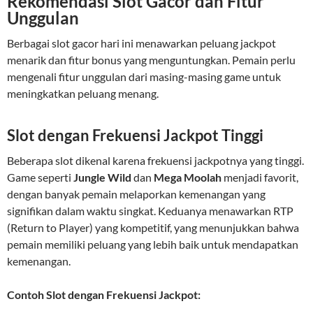
Rekomendasi Slot Gacor dan Fitur
Unggulan
Berbagai slot gacor hari ini menawarkan peluang jackpot
menarik dan fitur bonus yang menguntungkan. Pemain perlu
mengenali fitur unggulan dari masing-masing game untuk
meningkatkan peluang menang.
Slot dengan Frekuensi Jackpot Tinggi
Beberapa slot dikenal karena frekuensi jackpotnya yang tinggi.
Game seperti
Jungle Wild
dan
Mega Moolah
menjadi favorit,
dengan banyak pemain melaporkan kemenangan yang
signifikan dalam waktu singkat. Keduanya menawarkan RTP
(Return to Player) yang kompetitif, yang menunjukkan bahwa
pemain memiliki peluang yang lebih baik untuk mendapatkan
kemenangan.
Contoh Slot dengan Frekuensi Jackpot: