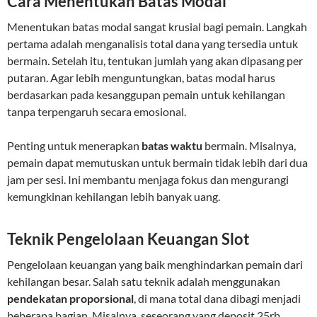
Cara Menentukan Batas Modal
Menentukan batas modal sangat krusial bagi pemain. Langkah
pertama adalah menganalisis total dana yang tersedia untuk
bermain. Setelah itu, tentukan jumlah yang akan dipasang per
putaran. Agar lebih menguntungkan, batas modal harus
berdasarkan pada kesanggupan pemain untuk kehilangan
tanpa terpengaruh secara emosional.
Penting untuk menerapkan
batas waktu
bermain. Misalnya,
pemain dapat memutuskan untuk bermain tidak lebih dari dua
jam per sesi. Ini membantu menjaga fokus dan mengurangi
kemungkinan kehilangan lebih banyak uang.
Teknik Pengelolaan Keuangan Slot
Pengelolaan keuangan yang baik menghindarkan pemain dari
kehilangan besar. Salah satu teknik adalah menggunakan
pendekatan proporsional
, di mana total dana dibagi menjadi
beberapa bagian. Misalnya, seseorang yang deposit 25rb