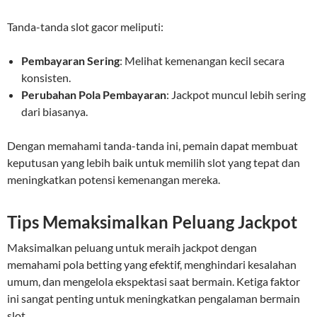
Tanda-tanda slot gacor meliputi:
Pembayaran Sering
: Melihat kemenangan kecil secara
konsisten.
Perubahan Pola Pembayaran
: Jackpot muncul lebih sering
dari biasanya.
Dengan memahami tanda-tanda ini, pemain dapat membuat
keputusan yang lebih baik untuk memilih slot yang tepat dan
meningkatkan potensi kemenangan mereka.
Tips Memaksimalkan Peluang Jackpot
Maksimalkan peluang untuk meraih jackpot dengan
memahami pola betting yang efektif, menghindari kesalahan
umum, dan mengelola ekspektasi saat bermain. Ketiga faktor
ini sangat penting untuk meningkatkan pengalaman bermain
slot.