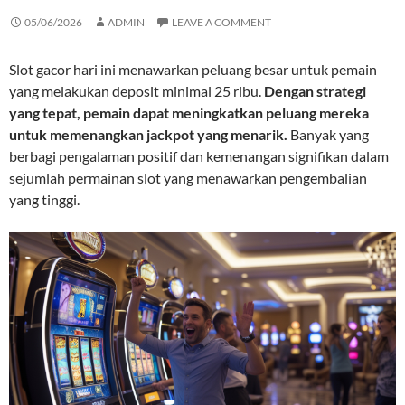
05/06/2026
ADMIN
LEAVE A COMMENT
Slot gacor hari ini menawarkan peluang besar untuk pemain
yang melakukan deposit minimal 25 ribu.
Dengan strategi
yang tepat, pemain dapat meningkatkan peluang mereka
untuk memenangkan jackpot yang menarik.
Banyak yang
berbagi pengalaman positif dan kemenangan signifikan dalam
sejumlah permainan slot yang menawarkan pengembalian
yang tinggi.