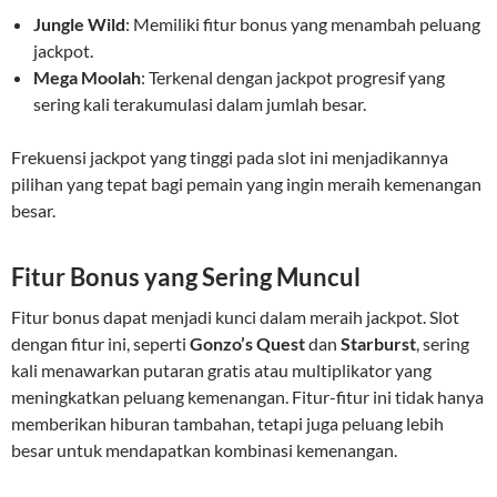
Jungle Wild
: Memiliki fitur bonus yang menambah peluang
jackpot.
Mega Moolah
: Terkenal dengan jackpot progresif yang
sering kali terakumulasi dalam jumlah besar.
Frekuensi jackpot yang tinggi pada slot ini menjadikannya
pilihan yang tepat bagi pemain yang ingin meraih kemenangan
besar.
Fitur Bonus yang Sering Muncul
Fitur bonus dapat menjadi kunci dalam meraih jackpot. Slot
dengan fitur ini, seperti
Gonzo’s Quest
dan
Starburst
, sering
kali menawarkan putaran gratis atau multiplikator yang
meningkatkan peluang kemenangan. Fitur-fitur ini tidak hanya
memberikan hiburan tambahan, tetapi juga peluang lebih
besar untuk mendapatkan kombinasi kemenangan.