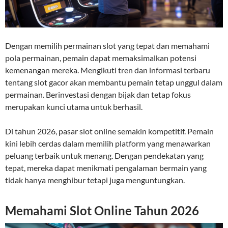
Dengan memilih permainan slot yang tepat dan memahami
pola permainan, pemain dapat memaksimalkan potensi
kemenangan mereka. Mengikuti tren dan informasi terbaru
tentang slot gacor akan membantu pemain tetap unggul dalam
permainan. Berinvestasi dengan bijak dan tetap fokus
merupakan kunci utama untuk berhasil.
Di tahun 2026, pasar slot online semakin kompetitif. Pemain
kini lebih cerdas dalam memilih platform yang menawarkan
peluang terbaik untuk menang. Dengan pendekatan yang
tepat, mereka dapat menikmati pengalaman bermain yang
tidak hanya menghibur tetapi juga menguntungkan.
Memahami Slot Online Tahun 2026