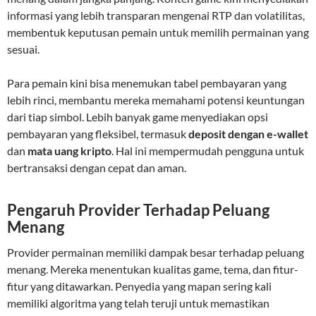
informasi yang lebih transparan mengenai RTP dan volatilitas,
membentuk keputusan pemain untuk memilih permainan yang
sesuai.
Para pemain kini bisa menemukan tabel pembayaran yang
lebih rinci, membantu mereka memahami potensi keuntungan
dari tiap simbol. Lebih banyak game menyediakan opsi
pembayaran yang fleksibel, termasuk
deposit dengan e-wallet
dan
mata uang kripto
. Hal ini mempermudah pengguna untuk
bertransaksi dengan cepat dan aman.
Pengaruh Provider Terhadap Peluang
Menang
Provider permainan memiliki dampak besar terhadap peluang
menang. Mereka menentukan kualitas game, tema, dan fitur-
fitur yang ditawarkan. Penyedia yang mapan sering kali
memiliki algoritma yang telah teruji untuk memastikan