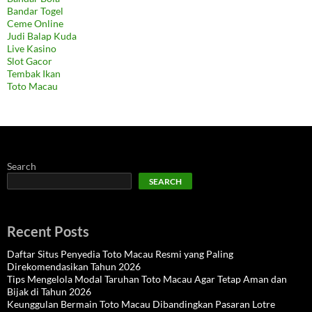
Bandar Togel
Ceme Online
Judi Balap Kuda
Live Kasino
Slot Gacor
Tembak Ikan
Toto Macau
Search
SEARCH
Recent Posts
Daftar Situs Penyedia Toto Macau Resmi yang Paling
Direkomendasikan Tahun 2026
Tips Mengelola Modal Taruhan Toto Macau Agar Tetap Aman dan
Bijak di Tahun 2026
Keunggulan Bermain Toto Macau Dibandingkan Pasaran Lotre