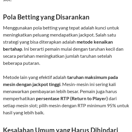
Pola Betting yang Disarankan
Menggunakan pola betting yang tepat adalah kunci untuk
meningkatkan peluang mendapatkan jackpot. Salah satu
strategi yang bisa diterapkan adalah
metode kenaikan
bertahap
. Ini berarti pemain mulai dengan taruhan kecil dan
secara perlahan meningkatkan jumlah taruhan setelah
beberapa putaran.
Metode lain yang efektif adalah
taruhan maksimum pada
mesin dengan jackpot tinggi
. Mesin-mesin ini sering kali
menawarkan pembayaran lebih besar. Pemain juga harus
memperhatikan
persentase RTP (Return to Player)
dari
setiap mesin slot; pilih mesin dengan RTP minimum 95% untuk
hasil yang lebih baik.
Kesalahan Umum yang Harus Dihindari