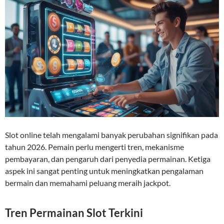
Slot online telah mengalami banyak perubahan signifikan pada
tahun 2026. Pemain perlu mengerti tren, mekanisme
pembayaran, dan pengaruh dari penyedia permainan. Ketiga
aspek ini sangat penting untuk meningkatkan pengalaman
bermain dan memahami peluang meraih jackpot.
Tren Permainan Slot Terkini