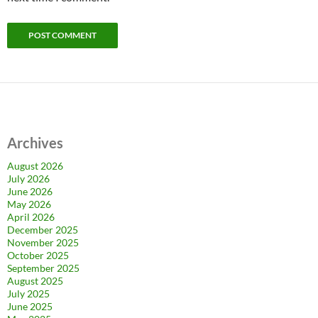
Archives
August 2026
July 2026
June 2026
May 2026
April 2026
December 2025
November 2025
October 2025
September 2025
August 2025
July 2025
June 2025