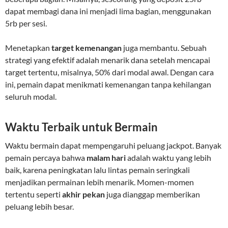
dapat membagi dana ini menjadi lima bagian, menggunakan
5rb per sesi.
Menetapkan
target kemenangan
juga membantu. Sebuah
strategi yang efektif adalah menarik dana setelah mencapai
target tertentu, misalnya, 50% dari modal awal. Dengan cara
ini, pemain dapat menikmati kemenangan tanpa kehilangan
seluruh modal.
Waktu Terbaik untuk Bermain
Waktu bermain dapat mempengaruhi peluang jackpot. Banyak
pemain percaya bahwa
malam hari
adalah waktu yang lebih
baik, karena peningkatan lalu lintas pemain seringkali
menjadikan permainan lebih menarik. Momen-momen
tertentu seperti
akhir pekan
juga dianggap memberikan
peluang lebih besar.