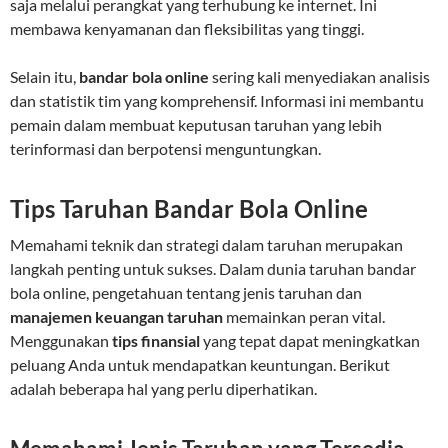
saja melalui perangkat yang terhubung ke internet. Ini
membawa kenyamanan dan fleksibilitas yang tinggi.
Selain itu,
bandar bola online
sering kali menyediakan analisis
dan statistik tim yang komprehensif. Informasi ini membantu
pemain dalam membuat keputusan taruhan yang lebih
terinformasi dan berpotensi menguntungkan.
Tips Taruhan Bandar Bola Online
Memahami teknik dan strategi dalam taruhan merupakan
langkah penting untuk sukses. Dalam dunia taruhan bandar
bola online, pengetahuan tentang jenis taruhan dan
manajemen keuangan taruhan
memainkan peran vital.
Menggunakan
tips finansial
yang tepat dapat meningkatkan
peluang Anda untuk mendapatkan keuntungan. Berikut
adalah beberapa hal yang perlu diperhatikan.