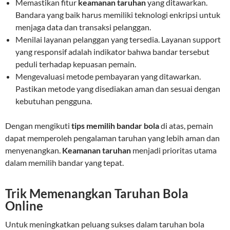
Memastikan fitur
keamanan taruhan
yang ditawarkan.
Bandara yang baik harus memiliki teknologi enkripsi untuk
menjaga data dan transaksi pelanggan.
Menilai layanan pelanggan yang tersedia. Layanan support
yang responsif adalah indikator bahwa bandar tersebut
peduli terhadap kepuasan pemain.
Mengevaluasi metode pembayaran yang ditawarkan.
Pastikan metode yang disediakan aman dan sesuai dengan
kebutuhan pengguna.
Dengan mengikuti
tips memilih bandar bola
di atas, pemain
dapat memperoleh pengalaman taruhan yang lebih aman dan
menyenangkan.
Keamanan taruhan
menjadi prioritas utama
dalam memilih bandar yang tepat.
Trik Memenangkan Taruhan Bola
Online
Untuk meningkatkan peluang sukses dalam taruhan bola