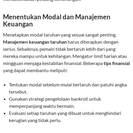
Menentukan Modal dan Manajemen
Keuangan
Menetapkan modal taruhan yang sesuai sangat penting.
Manajemen keuangan taruhan
harus diterapkan dengan
serius. Sebaiknya, pemain tidak bertaruh lebih dari yang
mereka mampu untuk kehilangan. Mengatur limit harian atau
mingguan menjaga kestabilan finansial. Beberapa
tips finansial
yang dapat membantu meliputi:
Tentukan modal sebelum mulai bertaruh dan patuhi angka
tersebut.
Gunakan strategi pengelolaan bankroll untuk
memperpanjang waktu bermain.
Evaluasi setiap taruhan yang dibuat untuk menghindari
kerugian yang tidak perlu.