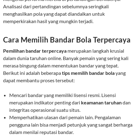
Analisasi dari pertandingan sebelumnya seringkali
menghasilkan pola yang dapat diandalkan untuk
memperkirakan hasil yang mungkin terjadi.
Cara Memilih Bandar Bola Terpercaya
Pemilihan bandar terpercaya
merupakan langkah krusial
dalam dunia taruhan online. Banyak pemain yang sering kali
merasa bingung dalam menentukan bandar yang tepat.
Berikut ini adalah beberapa
tips memilih bandar bola
yang
dapat membantu proses tersebut:
Mencari bandar yang memiliki lisensi resmi. Lisensi
merupakan indikator penting dari
keamanan taruhan
dan
integritas operasional suatu situs.
Memperhatikan ulasan dari pemain lain. Pengalaman
pengguna lain bisa menjadi petunjuk yang sangat berharga
dalam menilai reputasi bandar.