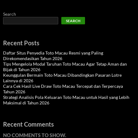
Search
SEARCH
Recent Posts
Daftar Situs Penyedia Toto Macau Resmi yang Paling
Direkomendasikan Tahun 2026
Tips Mengelola Modal Taruhan Toto Macau Agar Tetap Aman dan
Bijak di Tahun 2026
Keunggulan Bermain Toto Macau Dibandingkan Pasaran Lotre
Lainnya di 2026
Cara Cek Hasil Live Draw Toto Macau Tercepat dan Terpercaya
Tahun 2026
Strategi Analisis Pola Keluaran Toto Macau untuk Hasil yang Lebih
Maksimal di Tahun 2026
Recent Comments
NO COMMENTS TO SHOW.