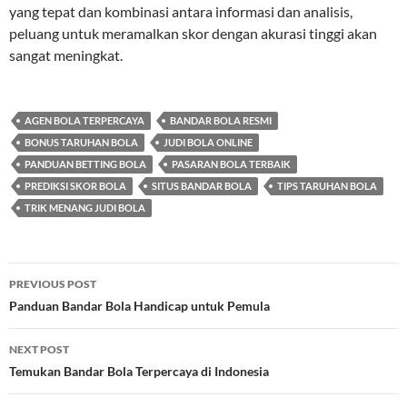
yang tepat dan kombinasi antara informasi dan analisis,
peluang untuk meramalkan skor dengan akurasi tinggi akan
sangat meningkat.
AGEN BOLA TERPERCAYA
BANDAR BOLA RESMI
BONUS TARUHAN BOLA
JUDI BOLA ONLINE
PANDUAN BETTING BOLA
PASARAN BOLA TERBAIK
PREDIKSI SKOR BOLA
SITUS BANDAR BOLA
TIPS TARUHAN BOLA
TRIK MENANG JUDI BOLA
Post
PREVIOUS POST
navigation
Panduan Bandar Bola Handicap untuk Pemula
NEXT POST
Temukan Bandar Bola Terpercaya di Indonesia