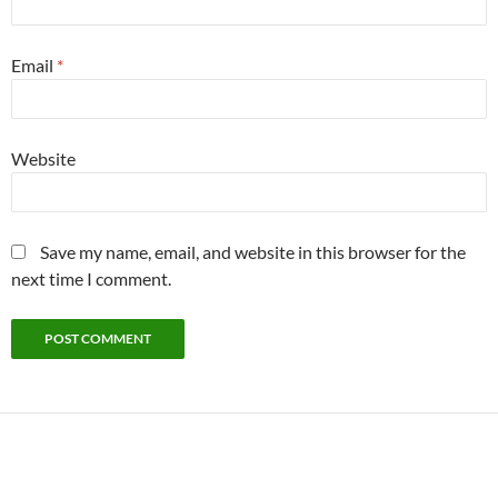
Email
*
Website
Save my name, email, and website in this browser for the
next time I comment.