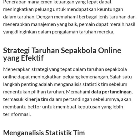
Penerapan manajemen keuangan yang tepat dapat
meningkatkan peluang untuk mendapatkan keuntungan
dalam taruhan. Dengan memahami berbagai jenis taruhan dan
menerapkan manajemen yang baik, pemain dapat meraih hasil
yang diinginkan dalam pengalaman taruhan mereka.
Strategi Taruhan Sepakbola Online
yang Efektif
Menerapkan strategi yang tepat dalam taruhan sepakbola
online dapat meningkatkan peluang kemenangan. Salah satu
langkah penting adalah menganalisis statistik tim sebelum
menentukan pilihan taruhan. Memahami
data pertandingan
,
termasuk
kinerja tim
dalam pertandingan sebelumnya, akan
membantu bettor untuk membuat keputusan yang lebih
terinformasi.
Menganalisis Statistik Tim