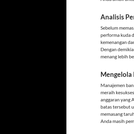
Analisis P
Sebelum memasan
performa kuda d
kemenangan dan
Dengan demikian
menang lebih be
Mengelola 
Manajemen bankr
meraih kesukses
anggaran yang A
batas tersebut 
memasang taruha
Anda masih pemu