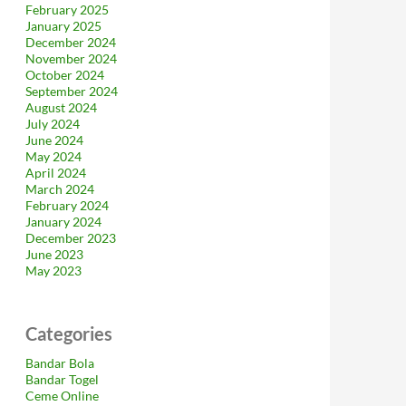
February 2025
January 2025
December 2024
November 2024
October 2024
September 2024
August 2024
July 2024
June 2024
May 2024
April 2024
March 2024
February 2024
January 2024
December 2023
June 2023
May 2023
Categories
Bandar Bola
Bandar Togel
Ceme Online