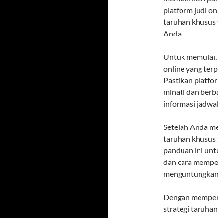
platform judi on
taruhan khusus
Anda.
Untuk memulai, 
online yang terp
Pastikan platfo
minati dan berbag
informasi jadwal
Setelah Anda mem
taruhan khusus s
panduan ini unt
dan cara mempe
menguntungkan
Dengan mempert
strategi taruhan