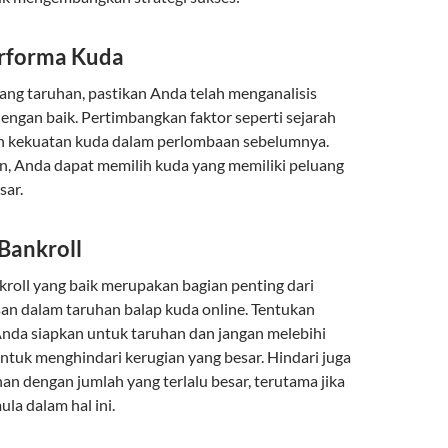
erforma Kuda
g taruhan, pastikan Anda telah menganalisis
engan baik. Pertimbangkan faktor seperti sejarah
 kekuatan kuda dalam perlombaan sebelumnya.
, Anda dapat memilih kuda yang memiliki peluang
sar.
Bankroll
oll yang baik merupakan bagian penting dari
an dalam taruhan balap kuda online. Tentukan
nda siapkan untuk taruhan dan jangan melebihi
untuk menghindari kerugian yang besar. Hindari juga
n dengan jumlah yang terlalu besar, terutama jika
la dalam hal ini.