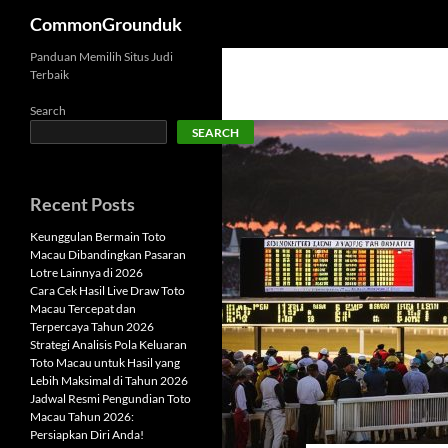
Search
CommonGrounduk
Skip
Panduan Memilih Situs Judi
Terbaik
to
content
Search
SEARCH
Recent Posts
Keunggulan Bermain Toto
Macau Dibandingkan Pasaran
Lotre Lainnya di 2026
Cara Cek Hasil Live Draw Toto
Macau Tercepat dan
Terpercaya Tahun 2026
Strategi Analisis Pola Keluaran
Toto Macau untuk Hasil yang
Lebih Maksimal di Tahun 2026
Jadwal Resmi Pengundian Toto
Macau Tahun 2026:
Persiapkan Diri Anda!