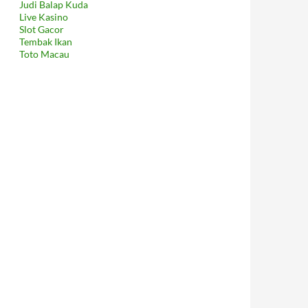
Judi Balap Kuda
Live Kasino
Slot Gacor
Tembak Ikan
Toto Macau