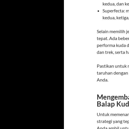
kedua, dan k
Superfecta: 
kedua, ketig
Selain memilih j
tepat. Ada bebe
performa kuda di
dan trek, serta ha
Pastikan untuk 
taruhan dengan
Anda.
Mengemban
Balap Ku
Untuk memenang
strategi yang te
Anda ambil unt