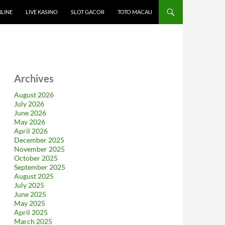
LINE
LIVE KASINO
SLOT GACOR
TOTO MACAU
Archives
August 2026
July 2026
June 2026
May 2026
April 2026
December 2025
November 2025
October 2025
September 2025
August 2025
July 2025
June 2025
May 2025
April 2025
March 2025