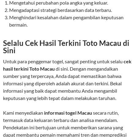
Mengetahui perubahan pola angka yang keluar.
Mengadaptasi strategi berdasarkan data terbaru.
Menghindari kesalahan dalam pengambilan keputusan
bermain.
Selalu Cek Hasil Terkini Toto Macau di
Sini
Untuk para penggemar togel, sangat penting untuk selalu
cek
hasil terkini Toto Macau
di sini. Dengan mengandalkan
sumber yang terpercaya, Anda dapat memastikan bahwa
informasi yang diperoleh adalah akurat dan terkini. Bekal
informasi yang baik dapat membantu Anda mengambil
keputusan yang lebih tepat dalam melakukan taruhan.
Kami menyediakan
informasi togel Macau
secara rutin,
termasuk data keluaran terbaru dan analisa mendalam.
Pendekatan ini bertujuan untuk memberikan sarana yang
dapat membantu pemain memahami tren dan memprediksi