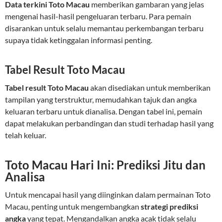
Data terkini Toto Macau
memberikan gambaran yang jelas
mengenai hasil-hasil pengeluaran terbaru. Para pemain
disarankan untuk selalu memantau perkembangan terbaru
supaya tidak ketinggalan informasi penting.
Tabel Result Toto Macau
Tabel result Toto Macau
akan disediakan untuk memberikan
tampilan yang terstruktur, memudahkan tajuk dan angka
keluaran terbaru untuk dianalisa. Dengan tabel ini, pemain
dapat melakukan perbandingan dan studi terhadap hasil yang
telah keluar.
Toto Macau Hari Ini: Prediksi Jitu dan
Analisa
Untuk mencapai hasil yang diinginkan dalam permainan Toto
Macau, penting untuk mengembangkan
strategi prediksi
angka
yang tepat. Mengandalkan angka acak tidak selalu