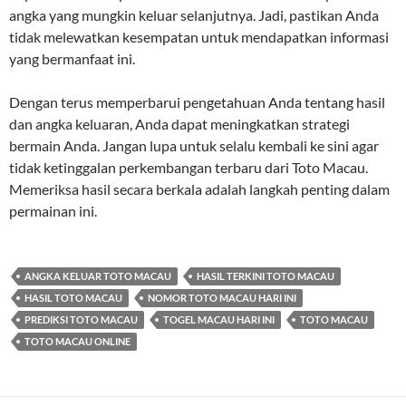
angka yang mungkin keluar selanjutnya. Jadi, pastikan Anda
tidak melewatkan kesempatan untuk mendapatkan informasi
yang bermanfaat ini.
Dengan terus memperbarui pengetahuan Anda tentang hasil
dan angka keluaran, Anda dapat meningkatkan strategi
bermain Anda. Jangan lupa untuk selalu kembali ke sini agar
tidak ketinggalan perkembangan terbaru dari Toto Macau.
Memeriksa hasil secara berkala adalah langkah penting dalam
permainan ini.
ANGKA KELUAR TOTO MACAU
HASIL TERKINI TOTO MACAU
HASIL TOTO MACAU
NOMOR TOTO MACAU HARI INI
PREDIKSI TOTO MACAU
TOGEL MACAU HARI INI
TOTO MACAU
TOTO MACAU ONLINE