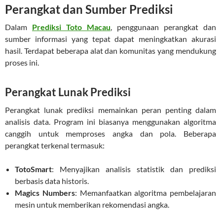
Perangkat dan Sumber Prediksi
Dalam
Prediksi Toto Macau
, penggunaan perangkat dan
sumber informasi yang tepat dapat meningkatkan akurasi
hasil. Terdapat beberapa alat dan komunitas yang mendukung
proses ini.
Perangkat Lunak Prediksi
Perangkat lunak prediksi memainkan peran penting dalam
analisis data. Program ini biasanya menggunakan algoritma
canggih untuk memproses angka dan pola. Beberapa
perangkat terkenal termasuk:
TotoSmart
: Menyajikan analisis statistik dan prediksi
berbasis data historis.
Magics Numbers
: Memanfaatkan algoritma pembelajaran
mesin untuk memberikan rekomendasi angka.