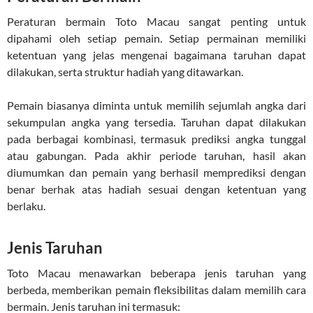
Peraturan bermain Toto Macau sangat penting untuk
dipahami oleh setiap pemain. Setiap permainan memiliki
ketentuan yang jelas mengenai bagaimana taruhan dapat
dilakukan, serta struktur hadiah yang ditawarkan.
Pemain biasanya diminta untuk memilih sejumlah angka dari
sekumpulan angka yang tersedia. Taruhan dapat dilakukan
pada berbagai kombinasi, termasuk prediksi angka tunggal
atau gabungan. Pada akhir periode taruhan, hasil akan
diumumkan dan pemain yang berhasil memprediksi dengan
benar berhak atas hadiah sesuai dengan ketentuan yang
berlaku.
Jenis Taruhan
Toto Macau menawarkan beberapa jenis taruhan yang
berbeda, memberikan pemain fleksibilitas dalam memilih cara
bermain. Jenis taruhan ini termasuk: