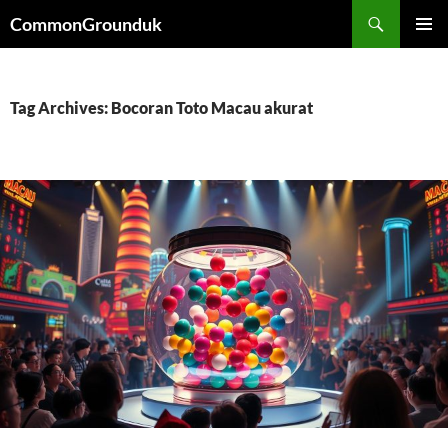
Skip
Search
CommonGrounduk
to
PRIMAR
content
MENU
Tag Archives: Bocoran Toto Macau akurat