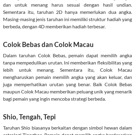
dan untuk menang harus sesuai dengan hasil undian.
Sementara itu, taruhan 2D hanya memerlukan dua angka.
Masing-masing jenis taruhan ini memiliki struktur hadiah yang
berbeda, dengan 4D memberikan hadiah terbesar.
Colok Bebas dan Colok Macau
Dalam taruhan Colok Bebas, pemain dapat memilih angka
tanpa mempedulikan urutan. Ini memberikan fleksibilitas yang
lebih untuk menang. Sementara itu, Colok Macau
mengharuskan pemain memilih angka yang akan keluar, dan
juga memperhatikan urutan yang benar. Baik Colok Bebas
maupun Colok Macau memberikan peluang unik yang menarik
bagi pemain yang ingin mencoba strategi berbeda.
Shio, Tengah, Tepi
Taruhan Shio biasanya berkaitan dengan simbol hewan dalam
astrologi Tionghoa. Pemain dapat memilih angka berdasarkan