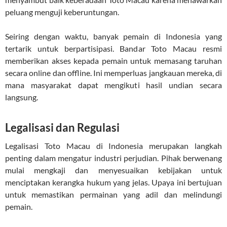
peluang menguji keberuntungan.
Seiring dengan waktu, banyak pemain di Indonesia yang
tertarik untuk berpartisipasi. Bandar Toto Macau resmi
memberikan akses kepada pemain untuk memasang taruhan
secara online dan offline. Ini memperluas jangkauan mereka, di
mana masyarakat dapat mengikuti hasil undian secara
langsung.
Legalisasi dan Regulasi
Legalisasi Toto Macau di Indonesia merupakan langkah
penting dalam mengatur industri perjudian. Pihak berwenang
mulai mengkaji dan menyesuaikan kebijakan untuk
menciptakan kerangka hukum yang jelas. Upaya ini bertujuan
untuk memastikan permainan yang adil dan melindungi
pemain.