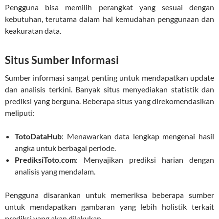
Pengguna bisa memilih perangkat yang sesuai dengan
kebutuhan, terutama dalam hal kemudahan penggunaan dan
keakuratan data.
Situs Sumber Informasi
Sumber informasi sangat penting untuk mendapatkan update
dan analisis terkini. Banyak situs menyediakan statistik dan
prediksi yang berguna. Beberapa situs yang direkomendasikan
meliputi:
TotoDataHub
: Menawarkan data lengkap mengenai hasil
angka untuk berbagai periode.
PrediksiToto.com
: Menyajikan prediksi harian dengan
analisis yang mendalam.
Pengguna disarankan untuk memeriksa beberapa sumber
untuk mendapatkan gambaran yang lebih holistik terkait
prediksi yang akan dilakukan.