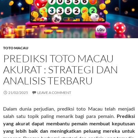
TOTO MACAU
PREDIKSI TOTO MACAU
AKURAT : STRATEGI DAN
ANALISIS TERBARU
21/02/2025
LEAVE A COMMENT
Dalam dunia perjudian, prediksi toto Macau telah menjadi
salah satu topik paling menarik bagi para pemain.
Prediksi
yang akurat dapat membantu pemain membuat keputusan
yang lebih baik dan meningkatkan peluang mereka untuk