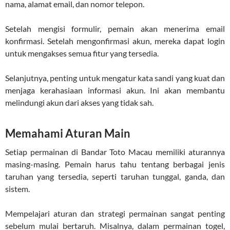
nama, alamat email, dan nomor telepon.
Setelah mengisi formulir, pemain akan menerima email
konfirmasi. Setelah mengonfirmasi akun, mereka dapat login
untuk mengakses semua fitur yang tersedia.
Selanjutnya, penting untuk mengatur kata sandi yang kuat dan
menjaga kerahasiaan informasi akun. Ini akan membantu
melindungi akun dari akses yang tidak sah.
Memahami Aturan Main
Setiap permainan di Bandar Toto Macau memiliki aturannya
masing-masing. Pemain harus tahu tentang berbagai jenis
taruhan yang tersedia, seperti taruhan tunggal, ganda, dan
sistem.
Mempelajari aturan dan strategi permainan sangat penting
sebelum mulai bertaruh. Misalnya, dalam permainan togel,