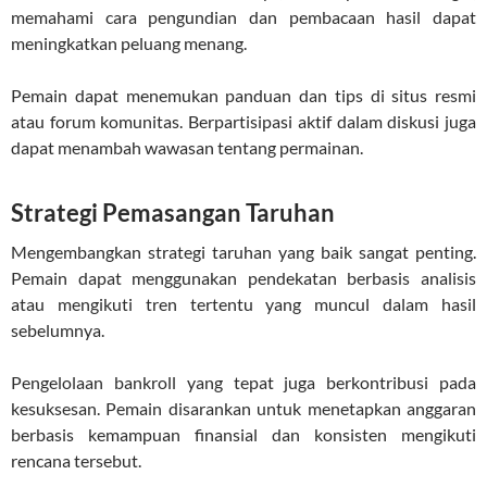
memahami cara pengundian dan pembacaan hasil dapat
meningkatkan peluang menang.
Pemain dapat menemukan panduan dan tips di situs resmi
atau forum komunitas. Berpartisipasi aktif dalam diskusi juga
dapat menambah wawasan tentang permainan.
Strategi Pemasangan Taruhan
Mengembangkan strategi taruhan yang baik sangat penting.
Pemain dapat menggunakan pendekatan berbasis analisis
atau mengikuti tren tertentu yang muncul dalam hasil
sebelumnya.
Pengelolaan bankroll yang tepat juga berkontribusi pada
kesuksesan. Pemain disarankan untuk menetapkan anggaran
berbasis kemampuan finansial dan konsisten mengikuti
rencana tersebut.