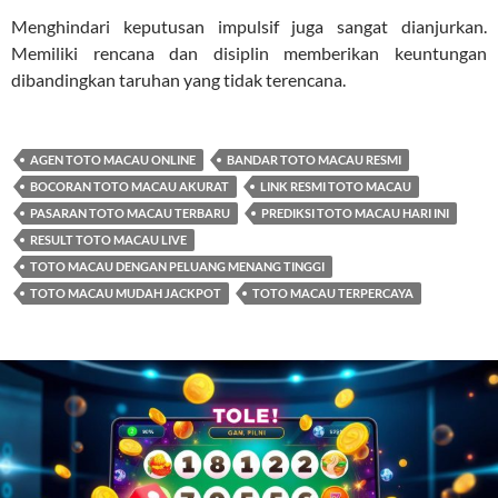
Menghindari keputusan impulsif juga sangat dianjurkan.
Memiliki rencana dan disiplin memberikan keuntungan
dibandingkan taruhan yang tidak terencana.
AGEN TOTO MACAU ONLINE
BANDAR TOTO MACAU RESMI
BOCORAN TOTO MACAU AKURAT
LINK RESMI TOTO MACAU
PASARAN TOTO MACAU TERBARU
PREDIKSI TOTO MACAU HARI INI
RESULT TOTO MACAU LIVE
TOTO MACAU DENGAN PELUANG MENANG TINGGI
TOTO MACAU MUDAH JACKPOT
TOTO MACAU TERPERCAYA