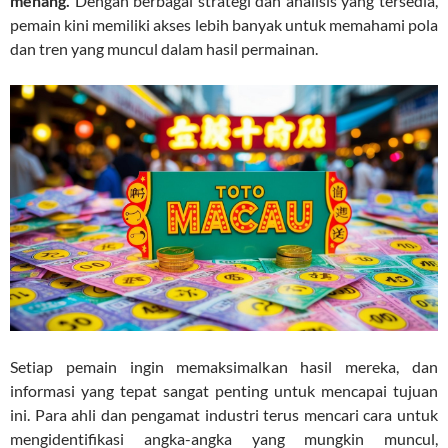
menang.
Dengan berbagai strategi dan analisis yang tersedia,
pemain kini memiliki akses lebih banyak untuk memahami pola
dan tren yang muncul dalam hasil permainan.
Setiap pemain ingin memaksimalkan hasil mereka, dan
informasi yang tepat sangat penting untuk mencapai tujuan
ini. Para ahli dan pengamat industri terus mencari cara untuk
mengidentifikasi angka-angka yang mungkin muncul,