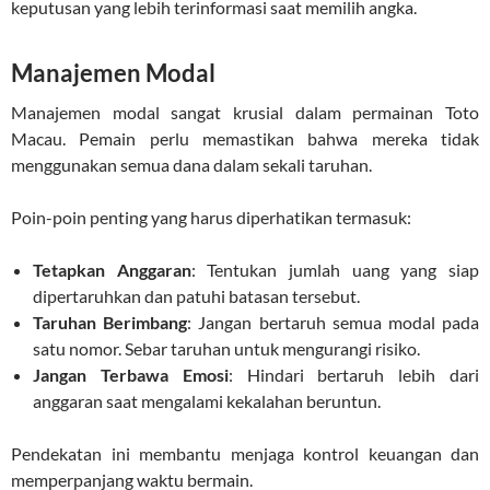
keputusan yang lebih terinformasi saat memilih angka.
Manajemen Modal
Manajemen modal sangat krusial dalam permainan Toto
Macau. Pemain perlu memastikan bahwa mereka tidak
menggunakan semua dana dalam sekali taruhan.
Poin-poin penting yang harus diperhatikan termasuk:
Tetapkan Anggaran
: Tentukan jumlah uang yang siap
dipertaruhkan dan patuhi batasan tersebut.
Taruhan Berimbang
: Jangan bertaruh semua modal pada
satu nomor. Sebar taruhan untuk mengurangi risiko.
Jangan Terbawa Emosi
: Hindari bertaruh lebih dari
anggaran saat mengalami kekalahan beruntun.
Pendekatan ini membantu menjaga kontrol keuangan dan
memperpanjang waktu bermain.