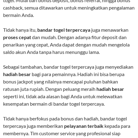
togel. Mulai dari bonus deposit, bonus referral, hingga bonus
cashback, semua ditawarkan untuk meningkatkan pengalaman
bermain Anda.
Tidak hanya itu,
bandar togel terpercaya
juga menawarkan
proses cepat
dan mudah. Dengan adanya fitur deposit dan
penarikan yang cepat, Anda dapat dengan mudah mengelola
saldo akun Anda tanpa harus menunggu lama.
Sebagai tambahan, bandar togel terpercaya juga menyediakan
hadiah besar
bagi para pemainnya. Hadiah ini bisa berupa
bonus jackpot yang nilainya mencapai puluhan bahkan
ratusan juta rupiah. Dengan peluang meraih
hadiah besar
seperti ini, tidak ada alasan bagi Anda untuk melewatkan
kesempatan bermain di bandar togel terpercaya.
Tidak hanya berfokus pada bonus dan hadiah, bandar togel
terpercaya juga memberikan
pelayanan terbaik
kepada para
membernya. Tim customer service yang profesional siap