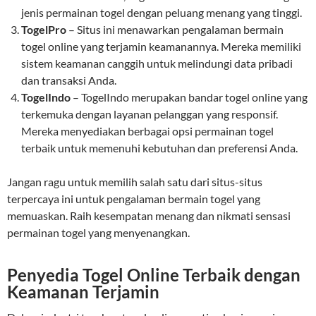
jenis permainan togel dengan peluang menang yang tinggi.
TogelPro
– Situs ini menawarkan pengalaman bermain
togel online yang terjamin keamanannya. Mereka memiliki
sistem keamanan canggih untuk melindungi data pribadi
dan transaksi Anda.
TogelIndo
– TogelIndo merupakan bandar togel online yang
terkemuka dengan layanan pelanggan yang responsif.
Mereka menyediakan berbagai opsi permainan togel
terbaik untuk memenuhi kebutuhan dan preferensi Anda.
Jangan ragu untuk memilih salah satu dari situs-situs
terpercaya ini untuk pengalaman bermain togel yang
memuaskan. Raih kesempatan menang dan nikmati sensasi
permainan togel yang menyenangkan.
Penyedia Togel Online Terbaik dengan
Keamanan Terjamin