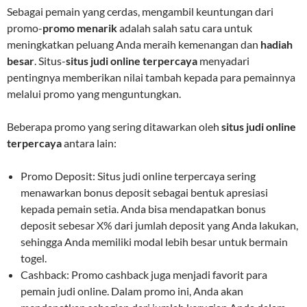
Sebagai pemain yang cerdas, mengambil keuntungan dari
promo-
promo menarik
adalah salah satu cara untuk
meningkatkan peluang Anda meraih kemenangan dan
hadiah
besar
. Situs-
situs judi online terpercaya
menyadari
pentingnya memberikan nilai tambah kepada para pemainnya
melalui promo yang menguntungkan.
Beberapa promo yang sering ditawarkan oleh
situs judi online
terpercaya
antara lain:
Promo Deposit: Situs judi online terpercaya sering
menawarkan bonus deposit sebagai bentuk apresiasi
kepada pemain setia. Anda bisa mendapatkan bonus
deposit sebesar X% dari jumlah deposit yang Anda lakukan,
sehingga Anda memiliki modal lebih besar untuk bermain
togel.
Cashback: Promo cashback juga menjadi favorit para
pemain judi online. Dalam promo ini, Anda akan