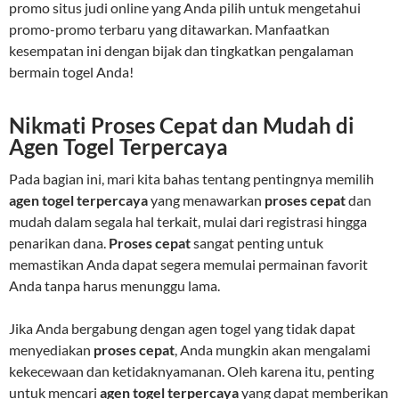
promo situs judi online yang Anda pilih untuk mengetahui
promo-promo terbaru yang ditawarkan. Manfaatkan
kesempatan ini dengan bijak dan tingkatkan pengalaman
bermain togel Anda!
Nikmati Proses Cepat dan Mudah di
Agen Togel Terpercaya
Pada bagian ini, mari kita bahas tentang pentingnya memilih
agen togel terpercaya
yang menawarkan
proses cepat
dan
mudah dalam segala hal terkait, mulai dari registrasi hingga
penarikan dana.
Proses cepat
sangat penting untuk
memastikan Anda dapat segera memulai permainan favorit
Anda tanpa harus menunggu lama.
Jika Anda bergabung dengan agen togel yang tidak dapat
menyediakan
proses cepat
, Anda mungkin akan mengalami
kekecewaan dan ketidaknyamanan. Oleh karena itu, penting
untuk mencari
agen togel terpercaya
yang dapat memberikan