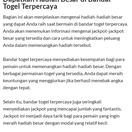
Togel Terpercaya
Bagian ini akan menjelaskan mengenai hadiah-hadiah besar
yang dapat Anda raih saat bermain di bandar togel terpercaya.
Anda akan menemukan informasi mengenai jackpot-jackpot
besar yang tersedia dan cara untuk meningkatkan peluang
Anda dalam memenangkan hadiah tersebut.
Bandar togel terpercaya menyediakan kesempatan bagi para
pemain untuk memenangkan hadiah-hadiah besar. Dengan
berbagai permainan togel yang tersedia, Anda dapat meraih
keuntungan yang menggiurkan jika berhasil menebak angka
dengan tepat.
Selain itu, bandar togel terpercaya juga seringkali
menyediakan jackpot yang mencapai jumlah yang fantastis.
Jackpot ini menjadi daya tarik bagi para pemain yang ingin
meraih hadiah besar dengan modal yang relatif kecil.