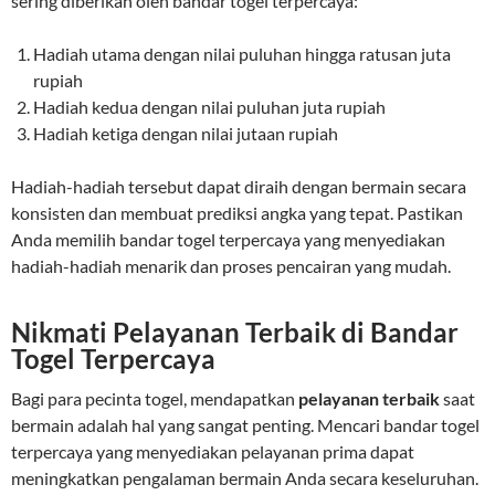
sering diberikan oleh bandar togel terpercaya:
Hadiah utama dengan nilai puluhan hingga ratusan juta
rupiah
Hadiah kedua dengan nilai puluhan juta rupiah
Hadiah ketiga dengan nilai jutaan rupiah
Hadiah-hadiah tersebut dapat diraih dengan bermain secara
konsisten dan membuat prediksi angka yang tepat. Pastikan
Anda memilih bandar togel terpercaya yang menyediakan
hadiah-hadiah menarik dan proses pencairan yang mudah.
Nikmati Pelayanan Terbaik di Bandar
Togel Terpercaya
Bagi para pecinta togel, mendapatkan
pelayanan terbaik
saat
bermain adalah hal yang sangat penting. Mencari bandar togel
terpercaya yang menyediakan pelayanan prima dapat
meningkatkan pengalaman bermain Anda secara keseluruhan.