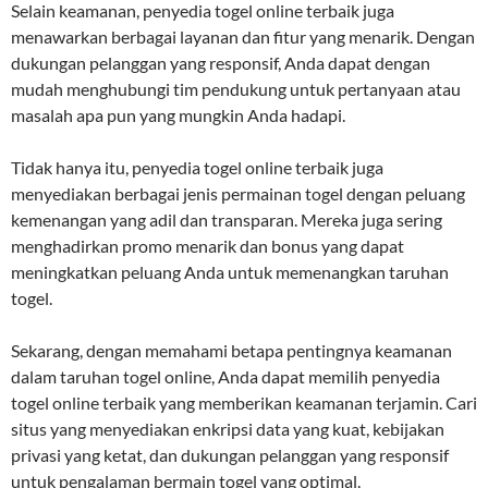
Selain keamanan, penyedia togel online terbaik juga
menawarkan berbagai layanan dan fitur yang menarik. Dengan
dukungan pelanggan yang responsif, Anda dapat dengan
mudah menghubungi tim pendukung untuk pertanyaan atau
masalah apa pun yang mungkin Anda hadapi.
Tidak hanya itu, penyedia togel online terbaik juga
menyediakan berbagai jenis permainan togel dengan peluang
kemenangan yang adil dan transparan. Mereka juga sering
menghadirkan promo menarik dan bonus yang dapat
meningkatkan peluang Anda untuk memenangkan taruhan
togel.
Sekarang, dengan memahami betapa pentingnya keamanan
dalam taruhan togel online, Anda dapat memilih penyedia
togel online terbaik yang memberikan keamanan terjamin. Cari
situs yang menyediakan enkripsi data yang kuat, kebijakan
privasi yang ketat, dan dukungan pelanggan yang responsif
untuk pengalaman bermain togel yang optimal.