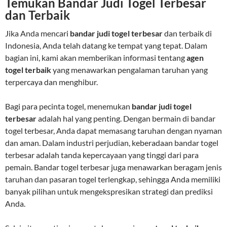
Temukan Bandar Judi Togel Terbesar
dan Terbaik
Jika Anda mencari
bandar judi togel terbesar
dan terbaik di
Indonesia, Anda telah datang ke tempat yang tepat. Dalam
bagian ini, kami akan memberikan informasi tentang
agen
togel terbaik
yang menawarkan pengalaman taruhan yang
terpercaya dan menghibur.
Bagi para pecinta togel, menemukan
bandar judi togel
terbesar
adalah hal yang penting. Dengan bermain di bandar
togel terbesar, Anda dapat memasang taruhan dengan nyaman
dan aman. Dalam industri perjudian, keberadaan bandar togel
terbesar adalah tanda kepercayaan yang tinggi dari para
pemain. Bandar togel terbesar juga menawarkan beragam jenis
taruhan dan pasaran togel terlengkap, sehingga Anda memiliki
banyak pilihan untuk mengekspresikan strategi dan prediksi
Anda.