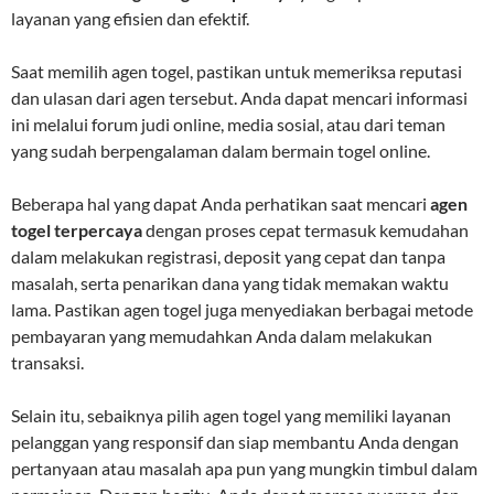
layanan yang efisien dan efektif.
Saat memilih agen togel, pastikan untuk memeriksa reputasi
dan ulasan dari agen tersebut. Anda dapat mencari informasi
ini melalui forum judi online, media sosial, atau dari teman
yang sudah berpengalaman dalam bermain togel online.
Beberapa hal yang dapat Anda perhatikan saat mencari
agen
togel terpercaya
dengan proses cepat termasuk kemudahan
dalam melakukan registrasi, deposit yang cepat dan tanpa
masalah, serta penarikan dana yang tidak memakan waktu
lama. Pastikan agen togel juga menyediakan berbagai metode
pembayaran yang memudahkan Anda dalam melakukan
transaksi.
Selain itu, sebaiknya pilih agen togel yang memiliki layanan
pelanggan yang responsif dan siap membantu Anda dengan
pertanyaan atau masalah apa pun yang mungkin timbul dalam