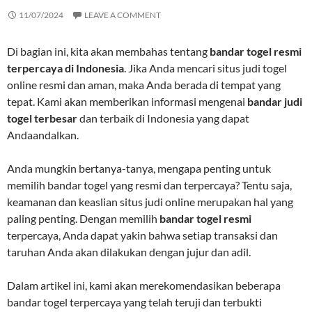
11/07/2024
LEAVE A COMMENT
Di bagian ini, kita akan membahas tentang
bandar togel resmi
terpercaya di Indonesia
. Jika Anda mencari situs judi togel
online resmi dan aman, maka Anda berada di tempat yang
tepat. Kami akan memberikan informasi mengenai
bandar judi
togel terbesar
dan terbaik di Indonesia yang dapat
Andaandalkan.
Anda mungkin bertanya-tanya, mengapa penting untuk
memilih bandar togel yang resmi dan terpercaya? Tentu saja,
keamanan dan keaslian situs judi online merupakan hal yang
paling penting. Dengan memilih
bandar togel resmi
terpercaya, Anda dapat yakin bahwa setiap transaksi dan
taruhan Anda akan dilakukan dengan jujur dan adil.
Dalam artikel ini, kami akan merekomendasikan beberapa
bandar togel terpercaya yang telah teruji dan terbukti