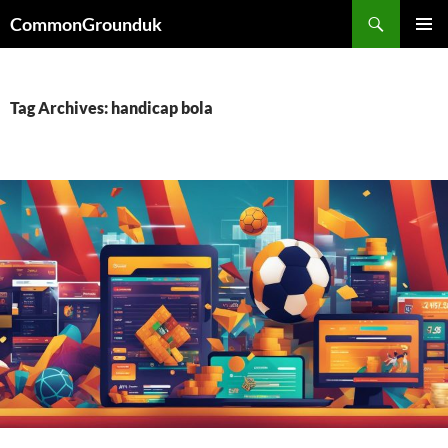
Skip
Search
CommonGrounduk
to
PRIMAR
content
MENU
Tag Archives: handicap bola