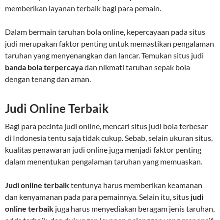
memberikan layanan terbaik bagi para pemain.
Dalam bermain taruhan bola online, kepercayaan pada situs
judi merupakan faktor penting untuk memastikan pengalaman
taruhan yang menyenangkan dan lancar. Temukan situs judi
banda bola terpercaya
dan nikmati taruhan sepak bola
dengan tenang dan aman.
Judi Online Terbaik
Bagi para pecinta judi online, mencari situs judi bola terbesar
di Indonesia tentu saja tidak cukup. Sebab, selain ukuran situs,
kualitas penawaran judi online juga menjadi faktor penting
dalam menentukan pengalaman taruhan yang memuaskan.
Judi online terbaik
tentunya harus memberikan keamanan
dan kenyamanan pada para pemainnya. Selain itu, situs
judi
online terbaik
juga harus menyediakan beragam jenis taruhan,