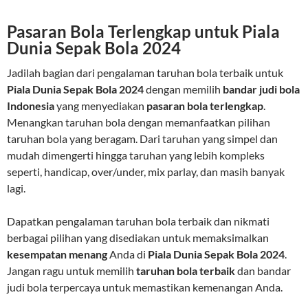
Pasaran Bola Terlengkap untuk Piala
Dunia Sepak Bola 2024
Jadilah bagian dari pengalaman taruhan bola terbaik untuk
Piala Dunia Sepak Bola 2024
dengan memilih
bandar judi bola
Indonesia
yang menyediakan
pasaran bola terlengkap
.
Menangkan taruhan bola dengan memanfaatkan pilihan
taruhan bola yang beragam. Dari taruhan yang simpel dan
mudah dimengerti hingga taruhan yang lebih kompleks
seperti, handicap, over/under, mix parlay, dan masih banyak
lagi.
Dapatkan pengalaman taruhan bola terbaik dan nikmati
berbagai pilihan yang disediakan untuk memaksimalkan
kesempatan menang
Anda di
Piala Dunia Sepak Bola 2024
.
Jangan ragu untuk memilih
taruhan bola terbaik
dan bandar
judi bola terpercaya untuk memastikan kemenangan Anda.