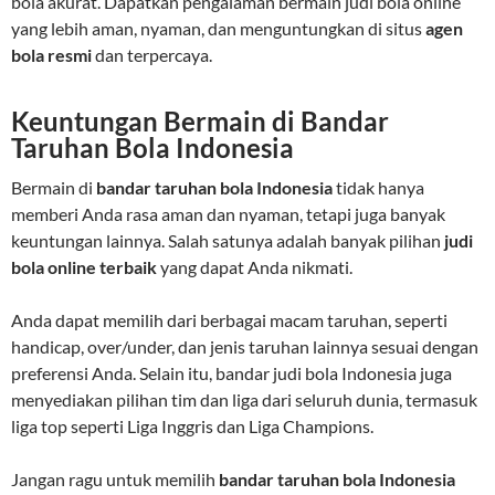
bola akurat. Dapatkan pengalaman bermain judi bola online
yang lebih aman, nyaman, dan menguntungkan di situs
agen
bola resmi
dan terpercaya.
Keuntungan Bermain di Bandar
Taruhan Bola Indonesia
Bermain di
bandar taruhan bola Indonesia
tidak hanya
memberi Anda rasa aman dan nyaman, tetapi juga banyak
keuntungan lainnya. Salah satunya adalah banyak pilihan
judi
bola online terbaik
yang dapat Anda nikmati.
Anda dapat memilih dari berbagai macam taruhan, seperti
handicap, over/under, dan jenis taruhan lainnya sesuai dengan
preferensi Anda. Selain itu, bandar judi bola Indonesia juga
menyediakan pilihan tim dan liga dari seluruh dunia, termasuk
liga top seperti Liga Inggris dan Liga Champions.
Jangan ragu untuk memilih
bandar taruhan bola Indonesia