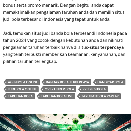
bonus serta promo menarik. Dengan begitu, anda dapat
memaksimalkan pengalaman taruhan anda dan memilih situs
judi bola terbesar di Indonesia yang tepat untuk anda.
Jadi, temukan situs judi banda bola terbesar di Indonesia pada
tahun 2024 yang cocok dengan kebutuhan anda dan nikmati
pengalaman taruhan terbaik hanya di situs-
situs terpercaya
yang telah terbukti memberikan keamanan, kenyamanan, dan
pilihan taruhan terlengkap.
AGENBOLA ONLINE
BANDAR BOLA TERPERCAYA
HANDICAP BOLA
JUDI BOLA ONLINE
OVER UNDER BOLA
PREDIKSI BOLA
TARUHAN BOLA
TARUHAN BOLA LIVE
TARUHAN BOLA PARLAY