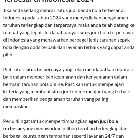
Jika anda sedang mencari situs judi banda bola terbesar di
Indonesia pada tahun 2024 yang menyediakan pengalaman
taruhan terlengkap dan terpercaya, maka anda telah datang ke
tempat yang tepat. Terdapat banyak situs judi bola terpercaya
di Indonesia yang menawarkan berbagai jenis taruhan sepak
bola dengan odds terbaik dan layanan terbaik yang dapat anda
pilih.
Pilih situs-
situs terpercaya
yang telah mendapatkan reputasi
baik dalam memberikan keamanan dan kenyamanan dalam
bermain taruhan bola online. Pastikan untuk mempelajari
kriteria yang membuat situs judi online menjadi yang terbaik
dan memberikan pengalaman taruhan yang paling
memuaskan.
Perlu diingat untuk mempertimbangkan
agen judi bola
terbesar
yang menawarkan pilihan taruhan terlengkap dan
berbagai keuntungan tambahan seperti layanan 24/7 dan