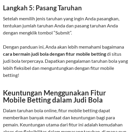
Langkah 5: Pasang Taruhan
Setelah memilih jenis taruhan yang ingin Anda pasangkan,
tentukan jumlah taruhan Anda dan pasang taruhan Anda
dengan mengklik tombol “Submit”.
Dengan panduan ini, Anda akan lebih memahami bagaimana
cara bermain judi bola dengan fitur mobile betting
di situs
judi bola terpercaya. Dapatkan pengalaman taruhan bola yang
lebih fleksibel dan menguntungkan dengan fitur mobile
betting!
Keuntungan Menggunakan Fitur
Mobile Betting dalam Judi Bola
Dalam taruhan bola online, fitur mobile betting dapat
memberikan banyak manfaat dan keuntungan bagi para
pemain. Keuntungan utama dari fitur ini adalah kemudahan
akses dan fleksibilitas dalam memasang taruhan, di mana pun