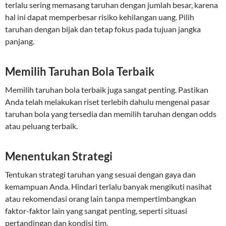
terlalu sering memasang taruhan dengan jumlah besar, karena
hal ini dapat memperbesar risiko kehilangan uang. Pilih
taruhan dengan bijak dan tetap fokus pada tujuan jangka
panjang.
Memilih Taruhan Bola Terbaik
Memilih taruhan bola terbaik juga sangat penting. Pastikan
Anda telah melakukan riset terlebih dahulu mengenai pasar
taruhan bola yang tersedia dan memilih taruhan dengan odds
atau peluang terbaik.
Menentukan Strategi
Tentukan strategi taruhan yang sesuai dengan gaya dan
kemampuan Anda. Hindari terlalu banyak mengikuti nasihat
atau rekomendasi orang lain tanpa mempertimbangkan
faktor-faktor lain yang sangat penting, seperti situasi
pertandingan dan kondisi tim.