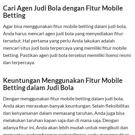
Cari Agen Judi Bola dengan Fitur Mobile
Betting
Agar bisa menggunakan fitur mobile betting dalam judi bola,
Anda harus mencari agen judi bola yang menyediakan fitur
tersebut. Hal pertama yang perlu Anda lakukan adalah
mencari situs judi bola terpercaya yang memiliki fitur mobile
betting. Pastikan agen judi bola tersebut memiliki lisensi resmi
dan terpercaya.
Keuntungan Menggunakan Fitur Mobile
Betting dalam Judi Bola
Dengan menggunakan fitur mobile betting dalam judi bola,
Anda akan merasakan banyak keuntungan. Selain fleksibilitas
dan kenyamanan dalam memasang taruhan, Anda juga bisa
melakukan taruhan kapan saja dan di mana saja. Dengan
adanya fitur ini, Anda akan lebih mudah untuk mengikuti dan
memantau perkembangan pertandingan, serta menempatkan