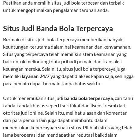
Pastikan anda memilih situs judi bola terbesar dan terbaik
untuk mengoptimalkan pengalaman taruhan anda.
Situs Judi Banda Bola Terpercaya
Bermain di situs judi bola terpercaya memberikan banyak
keuntungan, terutama dalam hal keamanan dan kenyamanan.
Situs yang terpercaya telah memiliki sistem keamanan yang
baik untuk melindungi data pribadi pemain dan transaksi
keuangan mereka. Selain itu, situs judi bola terpercaya juga
memiliki
layanan 24/7
yang dapat diakses kapan saja, sehingga
para pemain dapat bermain tanpa batas waktu.
Untuk menemukan situs judi
banda bola terpercaya
, cari tahu
tanda-tanda khusus seperti sertifikat dan lisensi resmi dari
otoritas judi online. Selain itu, melihat ulasan dan komentar
dari para pemain lain juga dapat membantu dalam
menentukan kepercayaan suatu situs. Pilihlah situs yang telah
lama beroperasi dan mendapatkan reputasi baik dalam