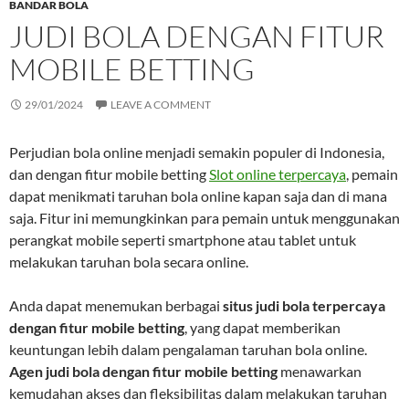
BANDAR BOLA
JUDI BOLA DENGAN FITUR
MOBILE BETTING
29/01/2024
LEAVE A COMMENT
Perjudian bola online menjadi semakin populer di Indonesia,
dan dengan fitur mobile betting
Slot online terpercaya
, pemain
dapat menikmati taruhan bola online kapan saja dan di mana
saja. Fitur ini memungkinkan para pemain untuk menggunakan
perangkat mobile seperti smartphone atau tablet untuk
melakukan taruhan bola secara online.
Anda dapat menemukan berbagai
situs judi bola terpercaya
dengan fitur mobile betting
, yang dapat memberikan
keuntungan lebih dalam pengalaman taruhan bola online.
Agen judi bola dengan fitur mobile betting
menawarkan
kemudahan akses dan fleksibilitas dalam melakukan taruhan