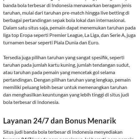
banda bola terbesar di Indonesia menawarkan beragam jenis
taruhan, mulai dari taruhan pre-match hingga live betting di
berbagai pertandingan sepak bola lokal dan internasional.
Dalam satu situs saja, pemain dapat menemukan taruhan pada
liga top Eropa seperti Premier League, La Liga, dan Serie A, juga
turnamen besar seperti Piala Dunia dan Euro.
Tersedia juga pilihan taruhan yang sangat spesifik, seperti
taruhan pada jumlah kartu kuning, jumlah tendangan sudut,
atau taruhan pada pemain yang mencetak gol selama
pertandingan. Dengan pilihan taruhan yang lengkap, pemain
memiliki peluang lebih besar untuk memenangkan taruhan
dan menghasilkan keuntungan yang lebih tinggi di situs judi
bola terbesar di Indonesia.
Layanan 24/7 dan Bonus Menarik
Situs judi banda bola terbesar di Indonesia menyediakan