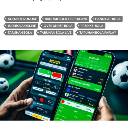
AGENBOLA ONLINE
BANDAR BOLA TERPERCAYA
HANDICAP BOLA
JUDI BOLA ONLINE
OVER UNDER BOLA
PREDIKSI BOLA
TARUHAN BOLA
TARUHAN BOLA LIVE
TARUHAN BOLA PARLAY