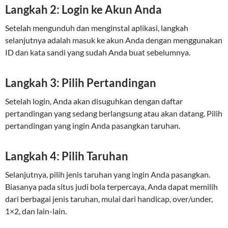
Langkah 2: Login ke Akun Anda
Setelah mengunduh dan menginstal aplikasi, langkah
selanjutnya adalah masuk ke akun Anda dengan menggunakan
ID dan kata sandi yang sudah Anda buat sebelumnya.
Langkah 3: Pilih Pertandingan
Setelah login, Anda akan disuguhkan dengan daftar
pertandingan yang sedang berlangsung atau akan datang. Pilih
pertandingan yang ingin Anda pasangkan taruhan.
Langkah 4: Pilih Taruhan
Selanjutnya, pilih jenis taruhan yang ingin Anda pasangkan.
Biasanya pada situs judi bola terpercaya, Anda dapat memilih
dari berbagai jenis taruhan, mulai dari handicap, over/under,
1×2, dan lain-lain.