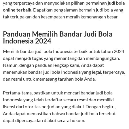
yang terpercaya dan menyediakan pilihan permainan
judi bola
online terbaik
. Dapatkan pengalaman bermain judi bola yang
tak terlupakan dan kesempatan meraih kemenangan besar.
Panduan Memilih Bandar Judi Bola
Indonesia 2024
Memilih bandar judi bola Indonesia terbaik untuk tahun 2024
dapat menjadi tugas yang menantang dan membingungkan.
Namun, dengan panduan lengkap kami, Anda dapat
menemukan bandar judi bola Indonesia yang legal, terpercaya,
dan resmi untuk memasang taruhan bola Anda.
Pertama-tama, pastikan untuk mencari bandar judi bola
Indonesia yang telah terdaftar secara resmi dan memiliki
lisensi dari otoritas perjudian yang diakui. Dengan begitu,
Anda dapat memastikan bahwa bandar judi bola tersebut
dapat dipercaya dan diakui secara hukum.