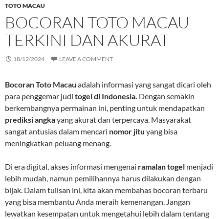
TOTO MACAU
BOCORAN TOTO MACAU
TERKINI DAN AKURAT
18/12/2024
LEAVE A COMMENT
Bocoran Toto Macau
adalah informasi yang sangat dicari oleh
para penggemar judi
togel di Indonesia.
Dengan semakin
berkembangnya permainan ini, penting untuk mendapatkan
prediksi angka
yang akurat dan terpercaya. Masyarakat
sangat antusias dalam mencari
nomor jitu
yang bisa
meningkatkan peluang menang.
Di era digital, akses informasi mengenai
ramalan togel
menjadi
lebih mudah, namun pemilihannya harus dilakukan dengan
bijak. Dalam tulisan ini, kita akan membahas bocoran terbaru
yang bisa membantu Anda meraih kemenangan. Jangan
lewatkan kesempatan untuk mengetahui lebih dalam tentang