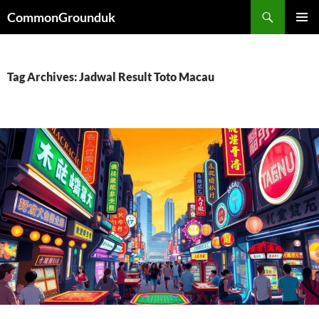
Skip
Search
CommonGrounduk
to
PRIMAR
content
MENU
Tag Archives: Jadwal Result Toto Macau