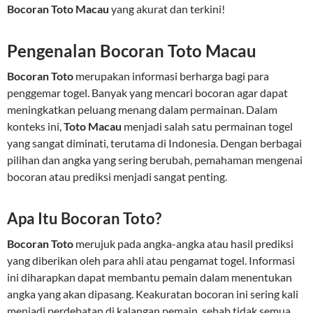
Bocoran Toto Macau
yang akurat dan terkini!
Pengenalan Bocoran Toto Macau
Bocoran Toto
merupakan informasi berharga bagi para
penggemar togel. Banyak yang mencari bocoran agar dapat
meningkatkan peluang menang dalam permainan. Dalam
konteks ini,
Toto Macau
menjadi salah satu permainan togel
yang sangat diminati, terutama di Indonesia. Dengan berbagai
pilihan dan angka yang sering berubah, pemahaman mengenai
bocoran atau prediksi menjadi sangat penting.
Apa Itu Bocoran Toto?
Bocoran Toto
merujuk pada angka-angka atau hasil prediksi
yang diberikan oleh para ahli atau pengamat togel. Informasi
ini diharapkan dapat membantu pemain dalam menentukan
angka yang akan dipasang. Keakuratan bocoran ini sering kali
menjadi perdebatan di kalangan pemain, sebab tidak semua