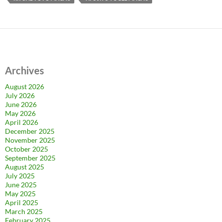
Archives
August 2026
July 2026
June 2026
May 2026
April 2026
December 2025
November 2025
October 2025
September 2025
August 2025
July 2025
June 2025
May 2025
April 2025
March 2025
February 2025