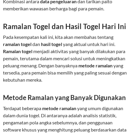
Kombinasi antara
data pengeluaran
dan tarikan paito
memberikan wawasan berharga bagi para pemain.
Ramalan Togel dan Hasil Togel Hari Ini
Pada kesempatan kali ini, kita akan membahas tentang
ramalan togel
dan
hasil togel
yang aktual untuk hari ini.
Ramalan togel
menjadi aktivitas yang banyak dilakukan para
pemain, terutama dalam mencari solusi untuk meningkatkan
peluang menang. Dengan banyaknya
metode ramalan
yang
tersedia, para pemain bisa memilih yang paling sesuai dengan
kebutuhan mereka.
Metode Ramalan yang Banyak Digunakan
Terdapat beberapa
metode ramalan
yang umum digunakan
dalam dunia togel. Di antaranya adalah analisis statistik,
pengamatan pola angka sebelumnya, dan penggunaan
software khusus yang menghitung peluang berdasarkan data