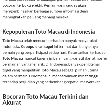
bocoran terbukti efektif. Pemain yang cerdas akan
mengombinasikan berbagai sumber informasi demi
meningkatkan peluang menang mereka.
Kepopuleran Toto Macau di Indonesia
Toto Macau
telah mencuri perhatian banyak masyarakat
Indonesia.
Kepopuleran togel
ini terlihat dari banyaknya
pemain yang berpartisipasi setiap hari. Ketertarikan terhadap
Toto Macau
muncul karena imbalan yang variatif dan atmosfer
permainan yang menarik. Di Indonesia, banyak penggemar
togel yang menjadikan Toto Macau sebagai pilihan utama
dalam bermain. Fenomena ini mencerminkan minat tinggi
terhadap perjudian yang berkembang cepat di masyarakat.
Bocoran Toto Macau Terkini dan
Akurat