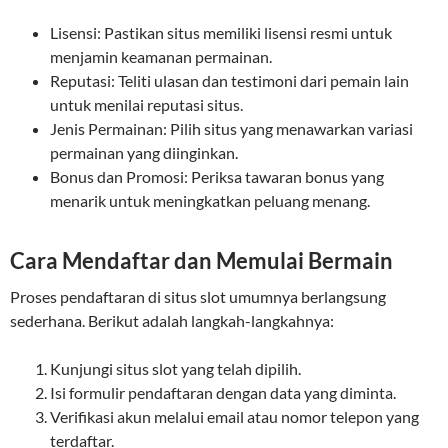
Lisensi: Pastikan situs memiliki lisensi resmi untuk
menjamin keamanan permainan.
Reputasi: Teliti ulasan dan testimoni dari pemain lain
untuk menilai reputasi situs.
Jenis Permainan: Pilih situs yang menawarkan variasi
permainan yang diinginkan.
Bonus dan Promosi: Periksa tawaran bonus yang
menarik untuk meningkatkan peluang menang.
Cara Mendaftar dan Memulai Bermain
Proses pendaftaran di situs slot umumnya berlangsung
sederhana. Berikut adalah langkah-langkahnya:
Kunjungi situs slot yang telah dipilih.
Isi formulir pendaftaran dengan data yang diminta.
Verifikasi akun melalui email atau nomor telepon yang
terdaftar.