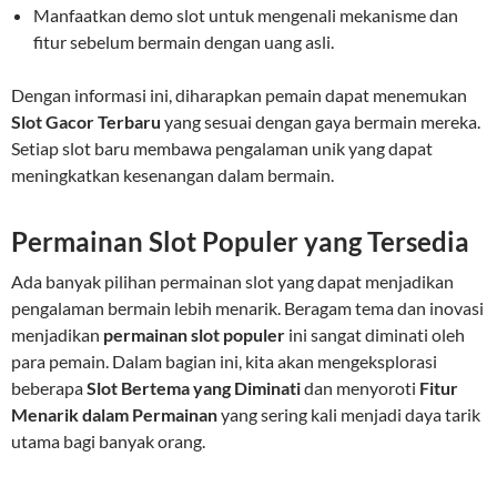
Manfaatkan demo slot untuk mengenali mekanisme dan
fitur sebelum bermain dengan uang asli.
Dengan informasi ini, diharapkan pemain dapat menemukan
Slot Gacor Terbaru
yang sesuai dengan gaya bermain mereka.
Setiap slot baru membawa pengalaman unik yang dapat
meningkatkan kesenangan dalam bermain.
Permainan Slot Populer yang Tersedia
Ada banyak pilihan permainan slot yang dapat menjadikan
pengalaman bermain lebih menarik. Beragam tema dan inovasi
menjadikan
permainan slot populer
ini sangat diminati oleh
para pemain. Dalam bagian ini, kita akan mengeksplorasi
beberapa
Slot Bertema yang Diminati
dan menyoroti
Fitur
Menarik dalam Permainan
yang sering kali menjadi daya tarik
utama bagi banyak orang.