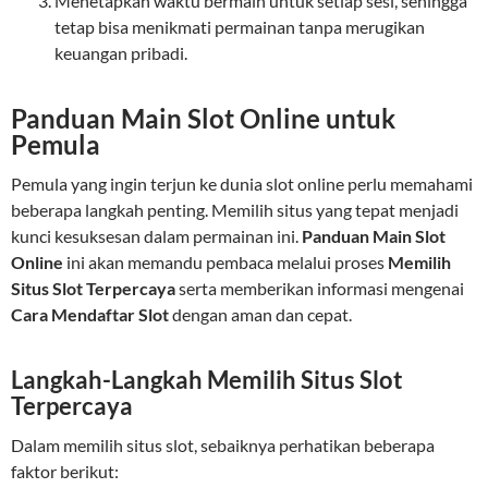
Menetapkan waktu bermain untuk setiap sesi, sehingga
tetap bisa menikmati permainan tanpa merugikan
keuangan pribadi.
Panduan Main Slot Online untuk
Pemula
Pemula yang ingin terjun ke dunia slot online perlu memahami
beberapa langkah penting. Memilih situs yang tepat menjadi
kunci kesuksesan dalam permainan ini.
Panduan Main Slot
Online
ini akan memandu pembaca melalui proses
Memilih
Situs Slot Terpercaya
serta memberikan informasi mengenai
Cara Mendaftar Slot
dengan aman dan cepat.
Langkah-Langkah Memilih Situs Slot
Terpercaya
Dalam memilih situs slot, sebaiknya perhatikan beberapa
faktor berikut: