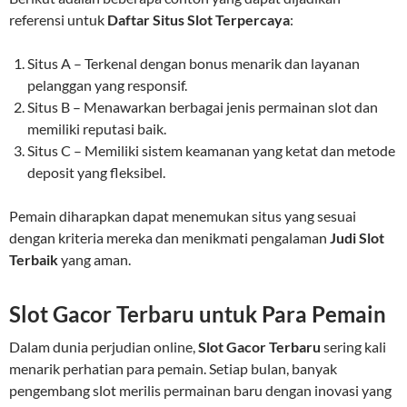
referensi untuk
Daftar Situs Slot Terpercaya
:
Situs A – Terkenal dengan bonus menarik dan layanan
pelanggan yang responsif.
Situs B – Menawarkan berbagai jenis permainan slot dan
memiliki reputasi baik.
Situs C – Memiliki sistem keamanan yang ketat dan metode
deposit yang fleksibel.
Pemain diharapkan dapat menemukan situs yang sesuai
dengan kriteria mereka dan menikmati pengalaman
Judi Slot
Terbaik
yang aman.
Slot Gacor Terbaru untuk Para Pemain
Dalam dunia perjudian online,
Slot Gacor Terbaru
sering kali
menarik perhatian para pemain. Setiap bulan, banyak
pengembang slot merilis permainan baru dengan inovasi yang