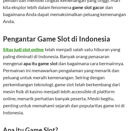
pemain dan memiliki tingkat kemenangan yang tinggi. Mari
kita eksplor lebih dalam fenomena
game slot gacor
dan
bagaimana Anda dapat memaksimalkan peluang kemenangan
Anda.
Pengantar Game Slot di Indonesia
Situs judi slot online
telah menjadi salah satu hiburan yang
paling diminati di Indonesia. Banyak orang penasaran
mengenai
apa itu game slot
dan bagaimana cara bermainnya.
Permainan ini menawarkan pengalaman yang menarik dan
peluang untuk meraih kemenangan. Seiring dengan
perkembangan teknologi, game slot telah berkembang dari
mesin fisik di kasino menjadi lebih accessible di platform
online, menarik perhatian banyak peserta. Meski begitu,
penting untuk memahami sejarah dan popularitas game ini di
Indonesia.
Apa itu Game Slot?