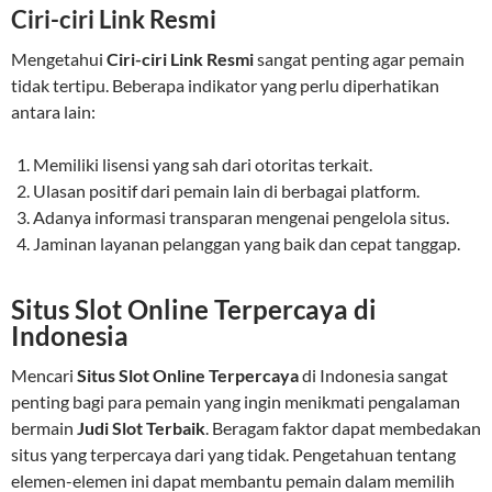
Ciri-ciri Link Resmi
Mengetahui
Ciri-ciri Link Resmi
sangat penting agar pemain
tidak tertipu. Beberapa indikator yang perlu diperhatikan
antara lain:
Memiliki lisensi yang sah dari otoritas terkait.
Ulasan positif dari pemain lain di berbagai platform.
Adanya informasi transparan mengenai pengelola situs.
Jaminan layanan pelanggan yang baik dan cepat tanggap.
Situs Slot Online Terpercaya di
Indonesia
Mencari
Situs Slot Online Terpercaya
di Indonesia sangat
penting bagi para pemain yang ingin menikmati pengalaman
bermain
Judi Slot Terbaik
. Beragam faktor dapat membedakan
situs yang terpercaya dari yang tidak. Pengetahuan tentang
elemen-elemen ini dapat membantu pemain dalam memilih