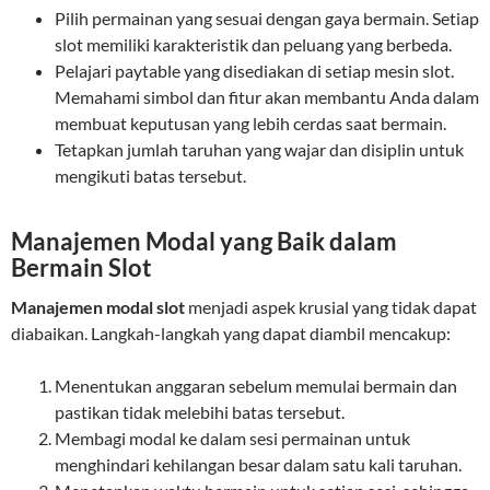
Pilih permainan yang sesuai dengan gaya bermain. Setiap
slot memiliki karakteristik dan peluang yang berbeda.
Pelajari paytable yang disediakan di setiap mesin slot.
Memahami simbol dan fitur akan membantu Anda dalam
membuat keputusan yang lebih cerdas saat bermain.
Tetapkan jumlah taruhan yang wajar dan disiplin untuk
mengikuti batas tersebut.
Manajemen Modal yang Baik dalam
Bermain Slot
Manajemen modal slot
menjadi aspek krusial yang tidak dapat
diabaikan. Langkah-langkah yang dapat diambil mencakup:
Menentukan anggaran sebelum memulai bermain dan
pastikan tidak melebihi batas tersebut.
Membagi modal ke dalam sesi permainan untuk
menghindari kehilangan besar dalam satu kali taruhan.