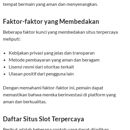
tempat bermain yang aman dan menyenangkan.
Faktor-faktor yang Membedakan
Beberapa faktor kunci yang membedakan situs terpercaya
meliputi:
Kebijakan privasi yang jelas dan transparan
Metode pembayaran yang aman dan beragam
Lisensi resmi dari otoritas terkait
Ulasan positif dari pengguna lain
Dengan memahami faktor-faktor ini, pemain dapat
memastikan bahwa mereka berinvestasi di platform yang
aman dan berkualitas.
Daftar Situs Slot Terpercaya
Berikut adalah beberapa contoh yang dapat dijadikan