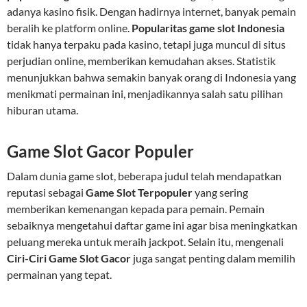
adanya kasino fisik. Dengan hadirnya internet, banyak pemain
beralih ke platform online.
Popularitas game slot Indonesia
tidak hanya terpaku pada kasino, tetapi juga muncul di situs
perjudian online, memberikan kemudahan akses. Statistik
menunjukkan bahwa semakin banyak orang di Indonesia yang
menikmati permainan ini, menjadikannya salah satu pilihan
hiburan utama.
Game Slot Gacor Populer
Dalam dunia game slot, beberapa judul telah mendapatkan
reputasi sebagai
Game Slot Terpopuler
yang sering
memberikan kemenangan kepada para pemain. Pemain
sebaiknya mengetahui daftar game ini agar bisa meningkatkan
peluang mereka untuk meraih jackpot. Selain itu, mengenali
Ciri-Ciri Game Slot Gacor
juga sangat penting dalam memilih
permainan yang tepat.