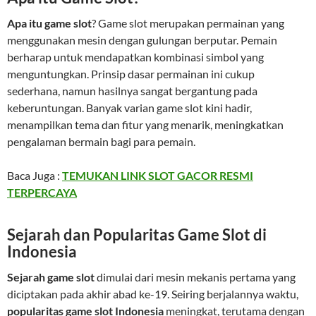
Apa itu game slot
? Game slot merupakan permainan yang
menggunakan mesin dengan gulungan berputar. Pemain
berharap untuk mendapatkan kombinasi simbol yang
menguntungkan. Prinsip dasar permainan ini cukup
sederhana, namun hasilnya sangat bergantung pada
keberuntungan. Banyak varian game slot kini hadir,
menampilkan tema dan fitur yang menarik, meningkatkan
pengalaman bermain bagi para pemain.
Baca Juga :
TEMUKAN LINK SLOT GACOR RESMI
TERPERCAYA
Sejarah dan Popularitas Game Slot di
Indonesia
Sejarah game slot
dimulai dari mesin mekanis pertama yang
diciptakan pada akhir abad ke-19. Seiring berjalannya waktu,
popularitas game slot Indonesia
meningkat, terutama dengan