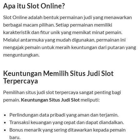
Apa itu Slot Online?
Slot Online adalah bentuk permainan judi yang menawarkan
berbagai macam pilihan. Setiap permainan memiliki
karakteristik dan fitur unik yang memikat minat pemain.
Melalui antarmuka yang mudah digunakan, permainan ini
mengajak pemain untuk meraih keuntungan dari putaran yang
menguntungkan.
Keuntungan Memilih Situs Judi Slot
Terpercaya
Pemilihan situs judi slot terpercaya sangat penting bagi
pemain.
Keuntungan Situs Judi Slot
meliputi:
Perlindungan data pribadi yang aman dan terjamin.
Transaksi keuangan yang cepat dan dapat diandalkan.
Bonus menarik yang sering ditawarkan kepada pemain
baru.