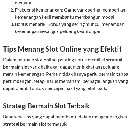
menang.
Frekuensi kemenangan: Game yang sering memberikan
kemenangan kecil membantu membangun modal.
Bonus menarik: Bonus yang sering muncul menambah
kesenangan sekaligus peluang keuntungan.
Tips Menang Slot Online yang Efektif
Dalam bermain slot online, penting untuk memiliki
strategi
bermain slot
yang baik agar dapat meningkatkan peluang
meraih kemenangan. Pemain tidak hanya perlu bermain tanpa
pertimbangan, tetapi harus memahami berbagai langkah yang
dapat diambil untuk mencapai hasil yang lebih baik.
Strategi Bermain Slot Terbaik
Beberapa tips yang dapat membantu dalam mengembangkan
strategi bermain slot
termasuk: