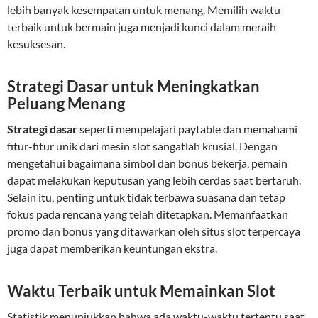
lebih banyak kesempatan untuk menang. Memilih waktu
terbaik untuk bermain juga menjadi kunci dalam meraih
kesuksesan.
Strategi Dasar untuk Meningkatkan
Peluang Menang
Strategi dasar
seperti mempelajari paytable dan memahami
fitur-fitur unik dari mesin slot sangatlah krusial. Dengan
mengetahui bagaimana simbol dan bonus bekerja, pemain
dapat melakukan keputusan yang lebih cerdas saat bertaruh.
Selain itu, penting untuk tidak terbawa suasana dan tetap
fokus pada rencana yang telah ditetapkan. Memanfaatkan
promo dan bonus yang ditawarkan oleh situs slot terpercaya
juga dapat memberikan keuntungan ekstra.
Waktu Terbaik untuk Memainkan Slot
Statistik menunjukkan bahwa ada waktu-waktu tertentu saat