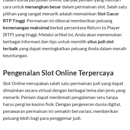
cara untuk
menangkan besar
dalam permainan slot. Salah satu
pilihan yang sangat menarik adalah memainkan
Slot Gacor
RTP Tinggi
. Permainan ini dikenal memberikan peluang
kemenangan maksimal
berkat persentase Return to Player
(RTP) yang tinggi. Melalui artikel ini, Anda akan menemukan
berbagai informasi dan tips untuk memilih
situs judi slot
terbaik
yang dapat meningkatkan peluang Anda dalam meraih
keuntungan.
Pengenalan Slot Online Terpercaya
Slot Online merupakan salah satu permainan judi yang dapat
dimainkan secara virtual dengan berbagai tema dan jenis yang
menarik. Pemain dapat menikmati pengalaman seru tanpa
harus pergi ke kasino fisik. Dengan pergeseran dunia digital,
penawaran permainan ini semakin bervariasi, memberikan
peluang lebih bagi para penggemar judi.