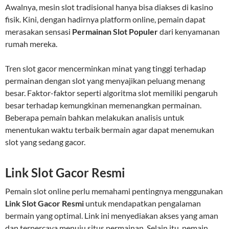
Awalnya, mesin slot tradisional hanya bisa diakses di kasino
fisik. Kini, dengan hadirnya platform online, pemain dapat
merasakan sensasi
Permainan Slot Populer
dari kenyamanan
rumah mereka.
Tren slot gacor mencerminkan minat yang tinggi terhadap
permainan dengan slot yang menyajikan peluang menang
besar. Faktor-faktor seperti algoritma slot memiliki pengaruh
besar terhadap kemungkinan memenangkan permainan.
Beberapa pemain bahkan melakukan analisis untuk
menentukan waktu terbaik bermain agar dapat menemukan
slot yang sedang gacor.
Link Slot Gacor Resmi
Pemain slot online perlu memahami pentingnya menggunakan
Link Slot Gacor Resmi
untuk mendapatkan pengalaman
bermain yang optimal. Link ini menyediakan akses yang aman
dan terpercaya menuju situs permainan. Selain itu, pemain