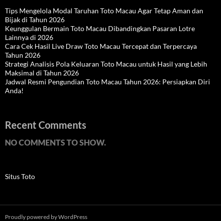
Tips Mengelola Modal Taruhan Toto Macau Agar Tetap Aman dan
Bijak di Tahun 2026
Keunggulan Bermain Toto Macau Dibandingkan Pasaran Lotre
Lainnya di 2026
Cara Cek Hasil Live Draw Toto Macau Tercepat dan Terpercaya
Tahun 2026
Strategi Analisis Pola Keluaran Toto Macau untuk Hasil yang Lebih
Maksimal di Tahun 2026
Jadwal Resmi Pengundian Toto Macau Tahun 2026: Persiapkan Diri
Anda!
Recent Comments
NO COMMENTS TO SHOW.
Situs Toto
Proudly powered by WordPress