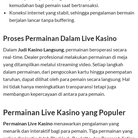
kemudahan bagi pemain saat bertransaksi.
Koneksi internet yang stabil, sehingga pengalaman bermain
berjalan lancar tanpa buffering.
Proses Permainan Dalam Live Kasino
Dalam
Judi Kasino Langsung
, permainan beroperasi secara
real-time. Dealer profesional melakukan permainan di meja
yang ditampilkan melalui streaming video. Setiap langkah
dalam permainan, dari pengocokan kartu hingga penempatan
taruhan, dapat dilihat oleh para pemain secara langsung. Hal
ini tidak hanya meningkatkan transparansi tetapi juga
membangun kepercayaan di antara para pemain.
Permainan Live Kasino yang Populer
Permainan Live Kasino
menawarkan pengalaman yang
menarik dan interaktif bagi para pemain. Tiga permainan yang