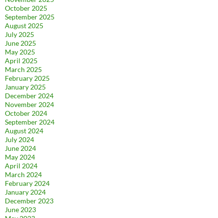
October 2025
September 2025
August 2025
July 2025
June 2025
May 2025
April 2025
March 2025
February 2025
January 2025
December 2024
November 2024
October 2024
September 2024
August 2024
July 2024
June 2024
May 2024
April 2024
March 2024
February 2024
January 2024
December 2023
June 2023