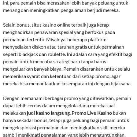
ini, para pemain bisa merasakan lebih banyak peluang untuk
menang dan meningkatkan pengalaman berjudi mereka.
Selain bonus, situs kasino online terbaik juga kerap
menghadirkan penawaran spesial yang berfokus pada
permainan tertentu. Misalnya, beberapa platform
menyediakan diskon atau taruhan gratis untuk permainan
seperti blackjack dan roulette. Ini adalah cara yang efektif bagi
pemain untuk mencoba strategi baru tanpa harus
mengeluarkan banyak biaya. Pemain disarankan untuk selalu
memeriksa syarat dan ketentuan dari setiap promo, agar
mereka bisa memanfaatkan kesempatan ini dengan bijaksana.
Dengan memahami berbagai promo yang ditawarkan, pemain
dapat lebih cerdas dalam mengelola dana mereka saat
melakukan
judi kasino langsung
.
Promo Live Kasino
bukan
hanya sekadar bonus, tetapi juga peluang bagi pemain untuk
mengeksplorasi permainan dan meningkatkan skill mereka
sambil menikmati pengalaman yang lebih menguntungkan.