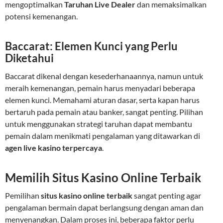
mengoptimalkan
Taruhan Live Dealer
dan memaksimalkan
potensi kemenangan.
Baccarat: Elemen Kunci yang Perlu
Diketahui
Baccarat dikenal dengan kesederhanaannya, namun untuk
meraih kemenangan, pemain harus menyadari beberapa
elemen kunci. Memahami aturan dasar, serta kapan harus
bertaruh pada pemain atau banker, sangat penting. Pilihan
untuk menggunakan strategi taruhan dapat membantu
pemain dalam menikmati pengalaman yang ditawarkan di
agen live kasino terpercaya
.
Memilih Situs Kasino Online Terbaik
Pemilihan
situs kasino online terbaik
sangat penting agar
pengalaman bermain dapat berlangsung dengan aman dan
menyenangkan. Dalam proses ini, beberapa faktor perlu