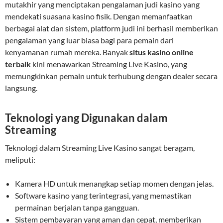
mutakhir yang menciptakan pengalaman judi kasino yang
mendekati suasana kasino fisik. Dengan memanfaatkan
berbagai alat dan sistem, platform judi ini berhasil memberikan
pengalaman yang luar biasa bagi para pemain dari
kenyamanan rumah mereka. Banyak
situs kasino online
terbaik
kini menawarkan Streaming Live Kasino, yang
memungkinkan pemain untuk terhubung dengan dealer secara
langsung.
Teknologi yang Digunakan dalam
Streaming
Teknologi dalam Streaming Live Kasino sangat beragam,
meliputi:
Kamera HD untuk menangkap setiap momen dengan jelas.
Software kasino yang terintegrasi, yang memastikan
permainan berjalan tanpa gangguan.
Sistem pembayaran yang aman dan cepat, memberikan