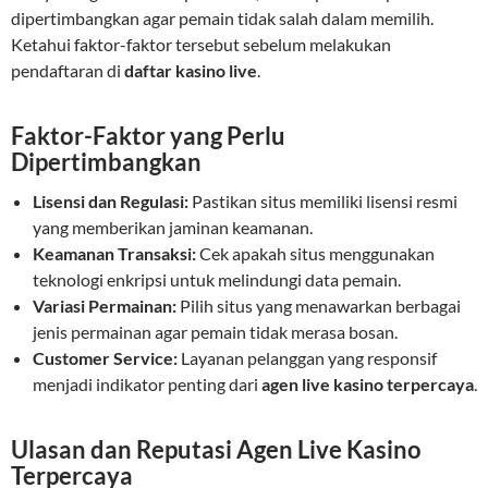
dipertimbangkan agar pemain tidak salah dalam memilih.
Ketahui faktor-faktor tersebut sebelum melakukan
pendaftaran di
daftar kasino live
.
Faktor-Faktor yang Perlu
Dipertimbangkan
Lisensi dan Regulasi:
Pastikan situs memiliki lisensi resmi
yang memberikan jaminan keamanan.
Keamanan Transaksi:
Cek apakah situs menggunakan
teknologi enkripsi untuk melindungi data pemain.
Variasi Permainan:
Pilih situs yang menawarkan berbagai
jenis permainan agar pemain tidak merasa bosan.
Customer Service:
Layanan pelanggan yang responsif
menjadi indikator penting dari
agen live kasino terpercaya
.
Ulasan dan Reputasi Agen Live Kasino
Terpercaya