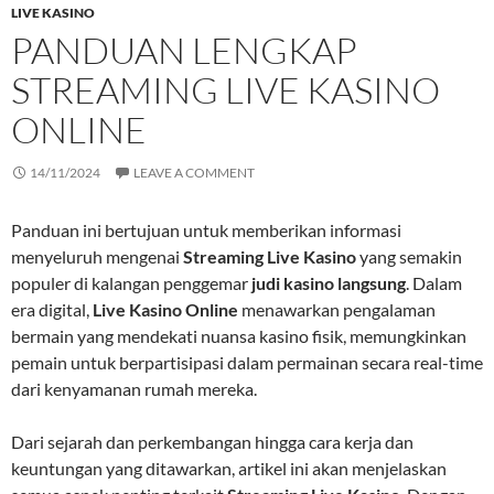
LIVE KASINO
PANDUAN LENGKAP
STREAMING LIVE KASINO
ONLINE
14/11/2024
LEAVE A COMMENT
Panduan ini bertujuan untuk memberikan informasi
menyeluruh mengenai
Streaming Live Kasino
yang semakin
populer di kalangan penggemar
judi kasino langsung
. Dalam
era digital,
Live Kasino Online
menawarkan pengalaman
bermain yang mendekati nuansa kasino fisik, memungkinkan
pemain untuk berpartisipasi dalam permainan secara real-time
dari kenyamanan rumah mereka.
Dari sejarah dan perkembangan hingga cara kerja dan
keuntungan yang ditawarkan, artikel ini akan menjelaskan