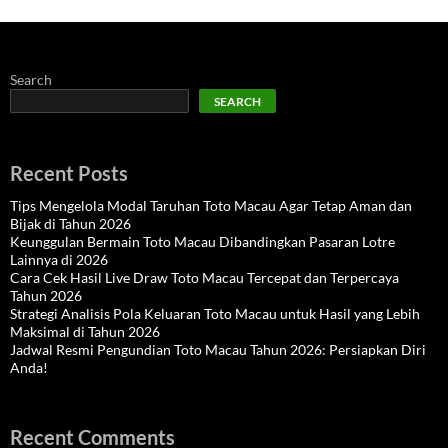
Search
SEARCH
Recent Posts
Tips Mengelola Modal Taruhan Toto Macau Agar Tetap Aman dan
Bijak di Tahun 2026
Keunggulan Bermain Toto Macau Dibandingkan Pasaran Lotre
Lainnya di 2026
Cara Cek Hasil Live Draw Toto Macau Tercepat dan Terpercaya
Tahun 2026
Strategi Analisis Pola Keluaran Toto Macau untuk Hasil yang Lebih
Maksimal di Tahun 2026
Jadwal Resmi Pengundian Toto Macau Tahun 2026: Persiapkan Diri
Anda!
Recent Comments