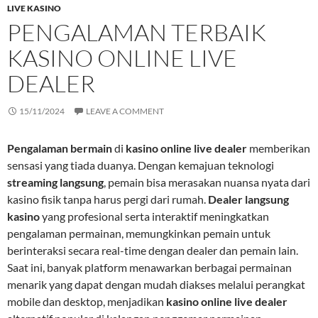
LIVE KASINO
PENGALAMAN TERBAIK
KASINO ONLINE LIVE
DEALER
15/11/2024
LEAVE A COMMENT
Pengalaman bermain
di
kasino online live dealer
memberikan
sensasi yang tiada duanya. Dengan kemajuan teknologi
streaming langsung
, pemain bisa merasakan nuansa nyata dari
kasino fisik tanpa harus pergi dari rumah.
Dealer langsung
kasino
yang profesional serta interaktif meningkatkan
pengalaman permainan, memungkinkan pemain untuk
berinteraksi secara real-time dengan dealer dan pemain lain.
Saat ini, banyak platform menawarkan berbagai permainan
menarik yang dapat dengan mudah diakses melalui perangkat
mobile dan desktop, menjadikan
kasino online live dealer