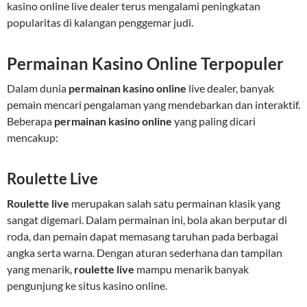
kasino online live dealer terus mengalami peningkatan
popularitas di kalangan penggemar judi.
Permainan Kasino Online Terpopuler
Dalam dunia
permainan kasino online
live dealer, banyak
pemain mencari pengalaman yang mendebarkan dan interaktif.
Beberapa
permainan kasino online
yang paling dicari
mencakup:
Roulette Live
Roulette live
merupakan salah satu permainan klasik yang
sangat digemari. Dalam permainan ini, bola akan berputar di
roda, dan pemain dapat memasang taruhan pada berbagai
angka serta warna. Dengan aturan sederhana dan tampilan
yang menarik,
roulette live
mampu menarik banyak
pengunjung ke situs kasino online.