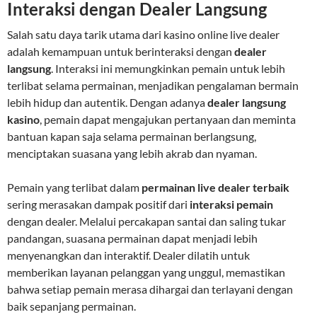
Interaksi dengan Dealer Langsung
Salah satu daya tarik utama dari kasino online live dealer
adalah kemampuan untuk berinteraksi dengan
dealer
langsung
. Interaksi ini memungkinkan pemain untuk lebih
terlibat selama permainan, menjadikan pengalaman bermain
lebih hidup dan autentik. Dengan adanya
dealer langsung
kasino
, pemain dapat mengajukan pertanyaan dan meminta
bantuan kapan saja selama permainan berlangsung,
menciptakan suasana yang lebih akrab dan nyaman.
Pemain yang terlibat dalam
permainan live dealer terbaik
sering merasakan dampak positif dari
interaksi pemain
dengan dealer. Melalui percakapan santai dan saling tukar
pandangan, suasana permainan dapat menjadi lebih
menyenangkan dan interaktif. Dealer dilatih untuk
memberikan layanan pelanggan yang unggul, memastikan
bahwa setiap pemain merasa dihargai dan terlayani dengan
baik sepanjang permainan.