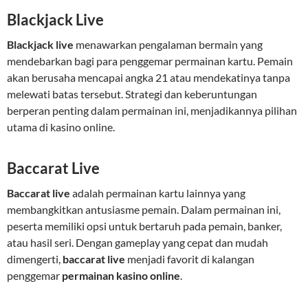
Blackjack Live
Blackjack live
menawarkan pengalaman bermain yang
mendebarkan bagi para penggemar permainan kartu. Pemain
akan berusaha mencapai angka 21 atau mendekatinya tanpa
melewati batas tersebut. Strategi dan keberuntungan
berperan penting dalam permainan ini, menjadikannya pilihan
utama di kasino online.
Baccarat Live
Baccarat live
adalah permainan kartu lainnya yang
membangkitkan antusiasme pemain. Dalam permainan ini,
peserta memiliki opsi untuk bertaruh pada pemain, banker,
atau hasil seri. Dengan gameplay yang cepat dan mudah
dimengerti,
baccarat live
menjadi favorit di kalangan
penggemar
permainan kasino online
.