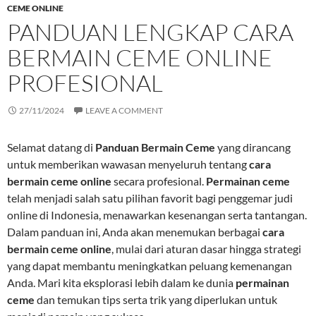
CEME ONLINE
PANDUAN LENGKAP CARA
BERMAIN CEME ONLINE
PROFESIONAL
27/11/2024
LEAVE A COMMENT
Selamat datang di
Panduan Bermain Ceme
yang dirancang
untuk memberikan wawasan menyeluruh tentang
cara
bermain ceme online
secara profesional.
Permainan ceme
telah menjadi salah satu pilihan favorit bagi penggemar judi
online di Indonesia, menawarkan kesenangan serta tantangan.
Dalam panduan ini, Anda akan menemukan berbagai
cara
bermain ceme online
, mulai dari aturan dasar hingga strategi
yang dapat membantu meningkatkan peluang kemenangan
Anda. Mari kita eksplorasi lebih dalam ke dunia
permainan
ceme
dan temukan tips serta trik yang diperlukan untuk