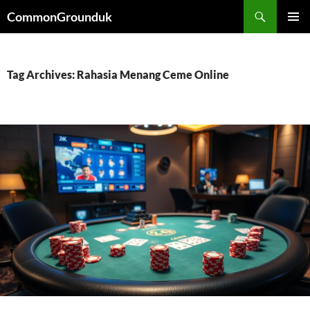
Skip
Search
CommonGrounduk
to
PRIMAR
content
MENU
Tag Archives: Rahasia Menang Ceme Online