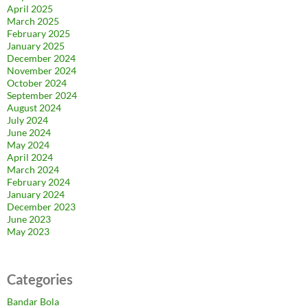
April 2025
March 2025
February 2025
January 2025
December 2024
November 2024
October 2024
September 2024
August 2024
July 2024
June 2024
May 2024
April 2024
March 2024
February 2024
January 2024
December 2023
June 2023
May 2023
Categories
Bandar Bola