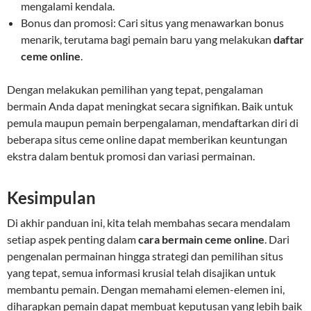
mengalami kendala.
Bonus dan promosi: Cari situs yang menawarkan bonus
menarik, terutama bagi pemain baru yang melakukan
daftar
ceme online
.
Dengan melakukan pemilihan yang tepat, pengalaman
bermain Anda dapat meningkat secara signifikan. Baik untuk
pemula maupun pemain berpengalaman, mendaftarkan diri di
beberapa situs ceme online dapat memberikan keuntungan
ekstra dalam bentuk promosi dan variasi permainan.
Kesimpulan
Di akhir panduan ini, kita telah membahas secara mendalam
setiap aspek penting dalam
cara bermain ceme online
. Dari
pengenalan permainan hingga strategi dan pemilihan situs
yang tepat, semua informasi krusial telah disajikan untuk
membantu pemain. Dengan memahami elemen-elemen ini,
diharapkan pemain dapat membuat keputusan yang lebih baik