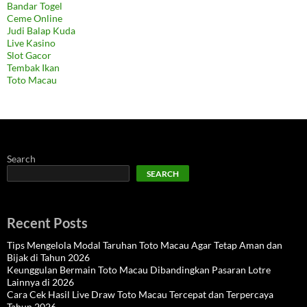
Bandar Togel
Ceme Online
Judi Balap Kuda
Live Kasino
Slot Gacor
Tembak Ikan
Toto Macau
Search
SEARCH
Recent Posts
Tips Mengelola Modal Taruhan Toto Macau Agar Tetap Aman dan
Bijak di Tahun 2026
Keunggulan Bermain Toto Macau Dibandingkan Pasaran Lotre
Lainnya di 2026
Cara Cek Hasil Live Draw Toto Macau Tercepat dan Terpercaya
Tahun 2026