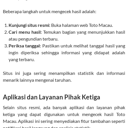
Beberapa langkah untuk mengecek hasil adalah:
Kunjungi situs resmi:
Buka halaman web Toto Macau.
Cari menu hasil:
Temukan bagian yang menunjukkan hasil
atau pengundian terbaru.
Periksa tanggal:
Pastikan untuk melihat tanggal hasil yang
ingin diperiksa sehingga informasi yang didapat adalah
yang terbaru.
Situs ini juga sering menampilkan statistik dan informasi
menarik lainnya mengenai taruhan.
Aplikasi dan Layanan Pihak Ketiga
Selain situs resmi, ada banyak aplikasi dan layanan pihak
ketiga yang dapat digunakan untuk mengecek hasil Toto
Macau. Aplikasi ini sering menyediakan fitur tambahan seperti
notifikasi hasil langsung dan analisis statistik.