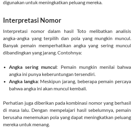
digunakan untuk meningkatkan peluang mereka.
Interpretasi Nomor
Interpretasi nomor dalam hasil Toto melibatkan analisis
angka-angka yang terpilih dan pola yang mungkin muncul.
Banyak pemain memperhatikan angka yang sering muncul
dibandingkan yang jarang. Contohnya:
Angka sering muncul
: Pemain mungkin menilai bahwa
angka ini punya keberuntungan tersendiri.
Angka langka
: Meskipun jarang, beberapa pemain percaya
bahwa angka ini akan muncul kembali.
Perhatian juga diberikan pada kombinasi nomor yang berhasil
di masa lalu. Dengan mempelajari hasil sebelumnya, pemain
berusaha menemukan pola yang dapat meningkatkan peluang
mereka untuk menang.