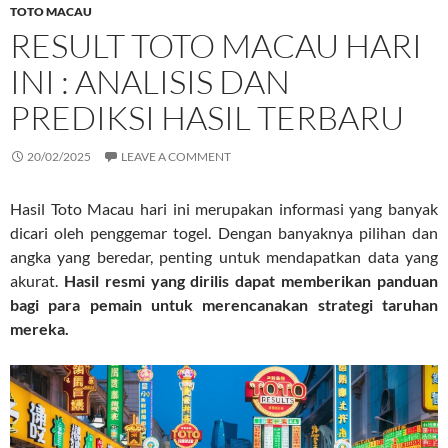
TOTO MACAU
RESULT TOTO MACAU HARI
INI : ANALISIS DAN
PREDIKSI HASIL TERBARU
20/02/2025
LEAVE A COMMENT
Hasil Toto Macau hari ini merupakan informasi yang banyak
dicari oleh penggemar togel. Dengan banyaknya pilihan dan
angka yang beredar, penting untuk mendapatkan data yang
akurat.
Hasil resmi yang dirilis dapat memberikan panduan
bagi para pemain untuk merencanakan strategi taruhan
mereka.