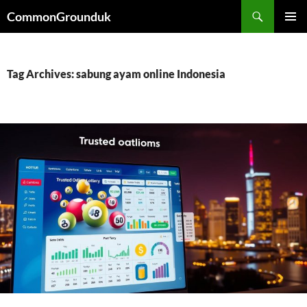
Skip
Search
CommonGrounduk
to
PRIMAR
content
MENU
Tag Archives: sabung ayam online Indonesia