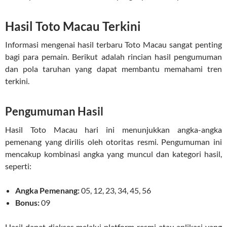
Hasil Toto Macau Terkini
Informasi mengenai hasil terbaru Toto Macau sangat penting
bagi para pemain. Berikut adalah rincian hasil pengumuman
dan pola taruhan yang dapat membantu memahami tren
terkini.
Pengumuman Hasil
Hasil Toto Macau hari ini menunjukkan angka-angka
pemenang yang dirilis oleh otoritas resmi. Pengumuman ini
mencakup kombinasi angka yang muncul dan kategori hasil,
seperti:
Angka Pemenang:
05, 12, 23, 34, 45, 56
Bonus:
09
Hasil dapat diakses melalui platform resmi atau aplikasi yang