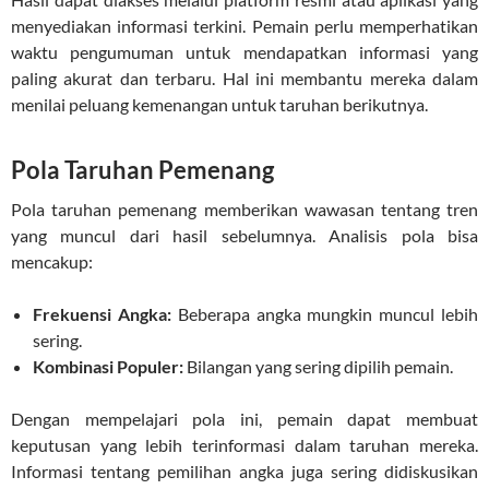
menyediakan informasi terkini. Pemain perlu memperhatikan
waktu pengumuman untuk mendapatkan informasi yang
paling akurat dan terbaru. Hal ini membantu mereka dalam
menilai peluang kemenangan untuk taruhan berikutnya.
Pola Taruhan Pemenang
Pola taruhan pemenang memberikan wawasan tentang tren
yang muncul dari hasil sebelumnya. Analisis pola bisa
mencakup:
Frekuensi Angka:
Beberapa angka mungkin muncul lebih
sering.
Kombinasi Populer:
Bilangan yang sering dipilih pemain.
Dengan mempelajari pola ini, pemain dapat membuat
keputusan yang lebih terinformasi dalam taruhan mereka.
Informasi tentang pemilihan angka juga sering didiskusikan