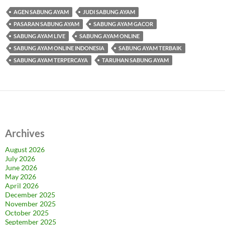
AGEN SABUNG AYAM
JUDI SABUNG AYAM
PASARAN SABUNG AYAM
SABUNG AYAM GACOR
SABUNG AYAM LIVE
SABUNG AYAM ONLINE
SABUNG AYAM ONLINE INDONESIA
SABUNG AYAM TERBAIK
SABUNG AYAM TERPERCAYA
TARUHAN SABUNG AYAM
Archives
August 2026
July 2026
June 2026
May 2026
April 2026
December 2025
November 2025
October 2025
September 2025