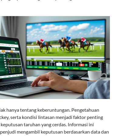
dak hanya tentang keberuntungan. Pengetahuan
ckey, serta kondisi lintasan menjadi faktor penting
eputusan taruhan yang cerdas. Informasi ini
penjudi mengambil keputusan berdasarkan data dan