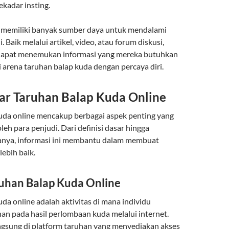
ekadar insting.
 memiliki banyak sumber daya untuk mendalami
. Baik melalui artikel, video, atau forum diskusi,
 dapat menemukan informasi yang mereka butuhkan
arena taruhan balap kuda dengan percaya diri.
ar Taruhan Balap Kuda Online
uda online mencakup berbagai aspek penting yang
leh para penjudi. Dari definisi dasar hingga
anya, informasi ini membantu dalam membuat
ebih baik.
ruhan Balap Kuda Online
da online adalah aktivitas di mana individu
n pada hasil perlombaan kuda melalui internet.
angsung di platform taruhan yang menyediakan akses