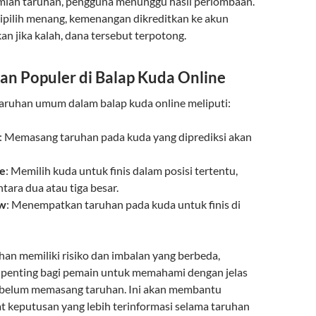
lah taruhan, pengguna menunggu hasil perlombaan.
dipilih menang, kemenangan dikreditkan ke akun
n jika kalah, dana tersebut terpotong.
han Populer di Balap Kuda Online
taruhan umum dalam balap kuda online meliputi:
: Memasang taruhan pada kuda yang diprediksi akan
ce
: Memilih kuda untuk finis dalam posisi tertentu,
ntara dua atau tiga besar.
ow
: Menempatkan taruhan pada kuda untuk finis di
uhan memiliki risiko dan imbalan yang berbeda,
 penting bagi pemain untuk memahami dengan jelas
sebelum memasang taruhan. Ini akan membantu
keputusan yang lebih terinformasi selama taruhan