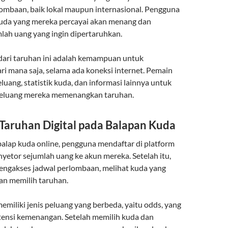
lombaan, baik lokal maupun internasional. Pengguna
uda yang mereka percayai akan menang dan
ah uang yang ingin dipertaruhkan.
dari taruhan ini adalah kemampuan untuk
ari mana saja, selama ada koneksi internet. Pemain
luang, statistik kuda, dan informasi lainnya untuk
eluang mereka memenangkan taruhan.
 Taruhan Digital pada Balapan Kuda
alap kuda online, pengguna mendaftar di platform
yetor sejumlah uang ke akun mereka. Setelah itu,
ngakses jadwal perlombaan, melihat kuda yang
dan memilih taruhan.
emiliki jenis peluang yang berbeda, yaitu odds, yang
ensi kemenangan. Setelah memilih kuda dan