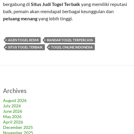
bergabung di
Situs Judi Togel Terbaik
yang memiliki reputasi
baik, pemain akan mendapat berbagai keunggulan dan
peluang menang
yang lebih tinggi.
AGEN TOGEL RESMI
BANDAR TOGEL TERPERCAYA
SITUS TOGEL TERBAIK
TOGEL ONLINE INDONESIA
Archives
August 2026
July 2026
June 2026
May 2026
April 2026
December 2025
November 2025