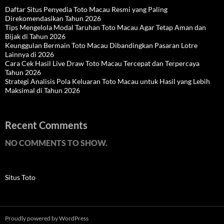
Daftar Situs Penyedia Toto Macau Resmi yang Paling
Direkomendasikan Tahun 2026
Tips Mengelola Modal Taruhan Toto Macau Agar Tetap Aman dan
Bijak di Tahun 2026
Keunggulan Bermain Toto Macau Dibandingkan Pasaran Lotre
Lainnya di 2026
Cara Cek Hasil Live Draw Toto Macau Tercepat dan Terpercaya
Tahun 2026
Strategi Analisis Pola Keluaran Toto Macau untuk Hasil yang Lebih
Maksimal di Tahun 2026
Recent Comments
NO COMMENTS TO SHOW.
Situs Toto
Proudly powered by WordPress