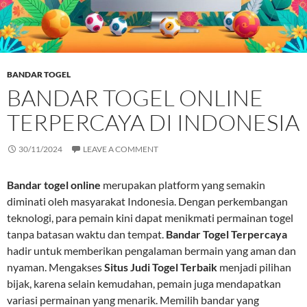
BANDAR TOGEL
BANDAR TOGEL ONLINE
TERPERCAYA DI INDONESIA
30/11/2024
LEAVE A COMMENT
Bandar togel online
merupakan platform yang semakin
diminati oleh masyarakat Indonesia. Dengan perkembangan
teknologi, para pemain kini dapat menikmati permainan togel
tanpa batasan waktu dan tempat.
Bandar Togel Terpercaya
hadir untuk memberikan pengalaman bermain yang aman dan
nyaman. Mengakses
Situs Judi Togel Terbaik
menjadi pilihan
bijak, karena selain kemudahan, pemain juga mendapatkan
variasi permainan yang menarik. Memilih bandar yang