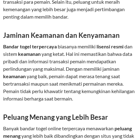
transaksi para pemain. Selain itu, peluang untuk meraih
kemenangan yang lebih besar juga menjadi pertimbangan
penting dalam memilih bandar.
Jaminan Keamanan dan Kenyamanan
Bandar togel terpercaya
biasanya memiliki
lisensi resmi
dan
sistem
keamanan
yang ketat. Hal ini memastikan bahwa data
pribadi dan informasi transaksi pemain mendapatkan
perlindungan yang maksimal. Dengan memiliki jaminan
keamanan
yang baik, pemain dapat merasa tenang saat
bertransaksi maupun saat menikmati permainan mereka.
Pemain tidak perlu khawatir tentang kemungkinan kehilangan
informasi berharga saat bermain.
Peluang Menang yang Lebih Besar
Banyak bandar togel online terpercaya menawarkan
peluang
menang
yang lebih baik dibandingkan dengan situs yang tidak