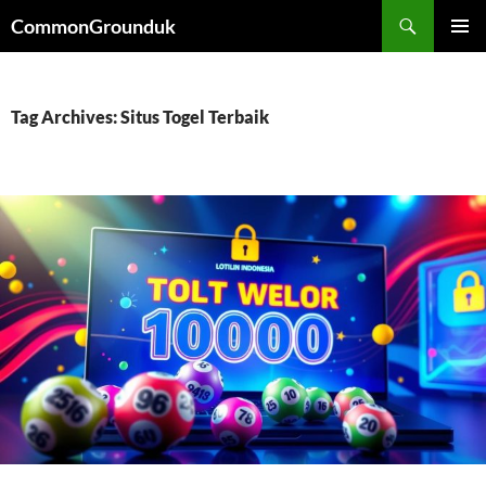
Skip
Search
CommonGrounduk
to
PRIMAR
content
MENU
Tag Archives: Situs Togel Terbaik