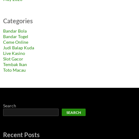
Categories
Bandar Bola
Bandar Togel
Ceme Online
Judi Balap Kuda
Live Kasino
Slot Gacor
Tembak Ikan
Toto Macau
Search
SEARCH
Recent Posts