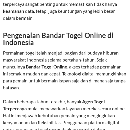
terpercaya sangat penting untuk memastikan tidak hanya
keamanan
data, tetapi juga keuntungan yang lebih besar
dalam bermain.
Pengenalan Bandar Togel Online di
Indonesia
Permainan togel telah menjadi bagian dari budaya hiburan
masyarakat Indonesia selama bertahun-tahun. Sejak
munculnya
Bandar Togel Online
, akses terhadap permainan
ini semakin mudah dan cepat. Teknologi digital memungkinkan
para pemain untuk bermain kapan saja dan di mana saja tanpa
batasan.
Dalam beberapa tahun terakhir, banyak
Agen Togel
Terpercaya
mulai menawarkan layanan mereka secara online.
Hal ini menjawab kebutuhan pemain yang menginginkan
kenyamanan dan fleksibilitas. Penggunaan platform digital
untuk permainan togel memudahkan pemain dalam