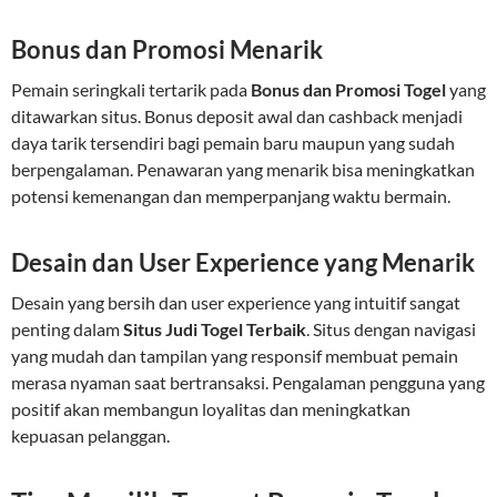
Bonus dan Promosi Menarik
Pemain seringkali tertarik pada
Bonus dan Promosi Togel
yang
ditawarkan situs. Bonus deposit awal dan cashback menjadi
daya tarik tersendiri bagi pemain baru maupun yang sudah
berpengalaman. Penawaran yang menarik bisa meningkatkan
potensi kemenangan dan memperpanjang waktu bermain.
Desain dan User Experience yang Menarik
Desain yang bersih dan user experience yang intuitif sangat
penting dalam
Situs Judi Togel Terbaik
. Situs dengan navigasi
yang mudah dan tampilan yang responsif membuat pemain
merasa nyaman saat bertransaksi. Pengalaman pengguna yang
positif akan membangun loyalitas dan meningkatkan
kepuasan pelanggan.