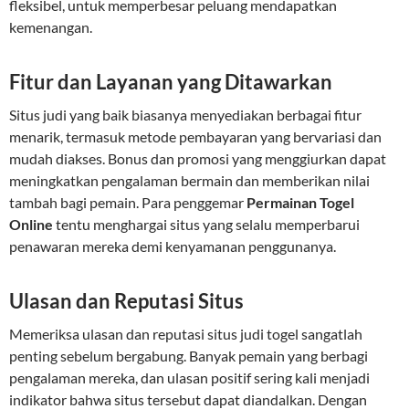
fleksibel, untuk memperbesar peluang mendapatkan
kemenangan.
Fitur dan Layanan yang Ditawarkan
Situs judi yang baik biasanya menyediakan berbagai fitur
menarik, termasuk metode pembayaran yang bervariasi dan
mudah diakses. Bonus dan promosi yang menggiurkan dapat
meningkatkan pengalaman bermain dan memberikan nilai
tambah bagi pemain. Para penggemar
Permainan Togel
Online
tentu menghargai situs yang selalu memperbarui
penawaran mereka demi kenyamanan penggunanya.
Ulasan dan Reputasi Situs
Memeriksa ulasan dan reputasi situs judi togel sangatlah
penting sebelum bergabung. Banyak pemain yang berbagi
pengalaman mereka, dan ulasan positif sering kali menjadi
indikator bahwa situs tersebut dapat diandalkan. Dengan