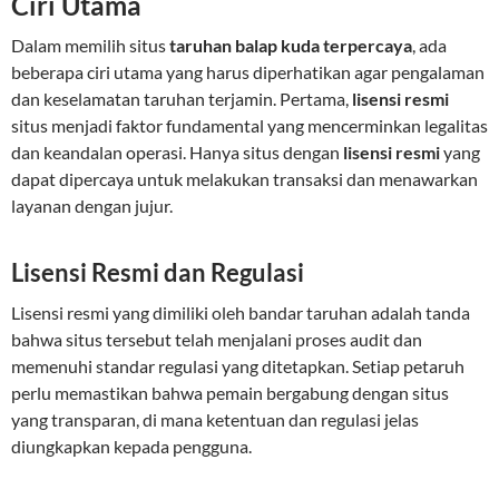
Ciri Utama
Dalam memilih situs
taruhan balap kuda terpercaya
, ada
beberapa ciri utama yang harus diperhatikan agar pengalaman
dan keselamatan taruhan terjamin. Pertama,
lisensi resmi
situs menjadi faktor fundamental yang mencerminkan legalitas
dan keandalan operasi. Hanya situs dengan
lisensi resmi
yang
dapat dipercaya untuk melakukan transaksi dan menawarkan
layanan dengan jujur.
Lisensi Resmi dan Regulasi
Lisensi resmi yang dimiliki oleh bandar taruhan adalah tanda
bahwa situs tersebut telah menjalani proses audit dan
memenuhi standar regulasi yang ditetapkan. Setiap petaruh
perlu memastikan bahwa pemain bergabung dengan situs
yang transparan, di mana ketentuan dan regulasi jelas
diungkapkan kepada pengguna.