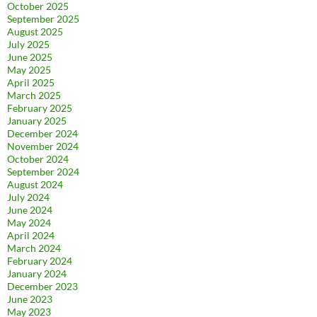
October 2025
September 2025
August 2025
July 2025
June 2025
May 2025
April 2025
March 2025
February 2025
January 2025
December 2024
November 2024
October 2024
September 2024
August 2024
July 2024
June 2024
May 2024
April 2024
March 2024
February 2024
January 2024
December 2023
June 2023
May 2023