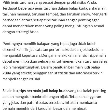
Pilih jenis taruhan yang sesuai dengan profil risiko Anda.
Terdapat beberapa jenis taruhan dalam balap kuda, antara lain
taruhan menang, taruhan tempat, dan taruhan show. Mengerti
perbedaan antara setiap tipe taruhan sangat penting agar
dapat menentukan mana yang paling menguntungkan sesuai
dengan strategi Anda.
Pentingnya memilih balapan yang tepat juga tidak boleh
diremehkan. Tinjau catatan performa kuda dan joki sebelum
mengambil keputusan. Dengan melakukan analisis ini, pemain
dapat meningkatkan peluang untuk menemukan taruhan yang
lebih menguntungkan. Dalam
panduan bermain judi balap
kuda
yang efektif, penggunaan statistik dan informasi terkini
menjadi sangat krusial.
Selain itu,
tips bermain judi balap kuda
yang tak kalah penting
adalah mengatur bankroll dengan bijak. Tetapkan anggaran
yang jelas dan patuhi batas tersebut. Ini akan membantu
pemain menghindari kerugian besar dan membuat