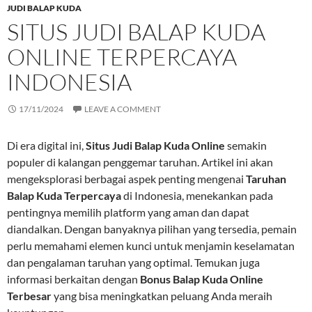
JUDI BALAP KUDA
SITUS JUDI BALAP KUDA
ONLINE TERPERCAYA
INDONESIA
17/11/2024
LEAVE A COMMENT
Di era digital ini,
Situs Judi Balap Kuda Online
semakin
populer di kalangan penggemar taruhan. Artikel ini akan
mengeksplorasi berbagai aspek penting mengenai
Taruhan
Balap Kuda Terpercaya
di Indonesia, menekankan pada
pentingnya memilih platform yang aman dan dapat
diandalkan. Dengan banyaknya pilihan yang tersedia, pemain
perlu memahami elemen kunci untuk menjamin keselamatan
dan pengalaman taruhan yang optimal. Temukan juga
informasi berkaitan dengan
Bonus Balap Kuda Online
Terbesar
yang bisa meningkatkan peluang Anda meraih