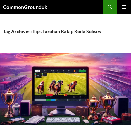
Skip
Search
CommonGrounduk
to
PRIMAR
content
MENU
Tag Archives: Tips Taruhan Balap Kuda Sukses