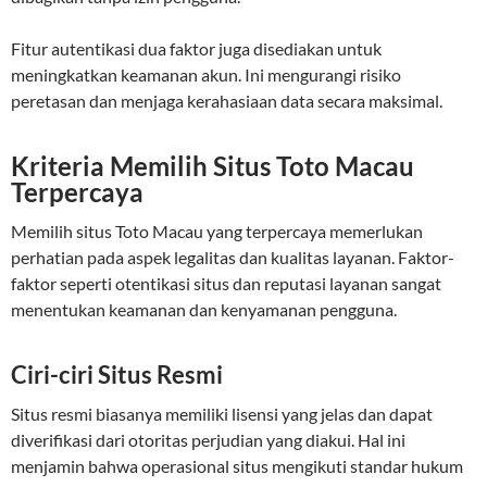
Fitur autentikasi dua faktor juga disediakan untuk
meningkatkan keamanan akun. Ini mengurangi risiko
peretasan dan menjaga kerahasiaan data secara maksimal.
Kriteria Memilih Situs Toto Macau
Terpercaya
Memilih situs Toto Macau yang terpercaya memerlukan
perhatian pada aspek legalitas dan kualitas layanan. Faktor-
faktor seperti otentikasi situs dan reputasi layanan sangat
menentukan keamanan dan kenyamanan pengguna.
Ciri-ciri Situs Resmi
Situs resmi biasanya memiliki lisensi yang jelas dan dapat
diverifikasi dari otoritas perjudian yang diakui. Hal ini
menjamin bahwa operasional situs mengikuti standar hukum