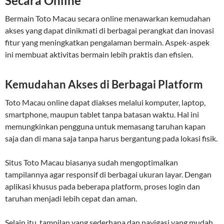
Secara Online
Bermain Toto Macau secara online menawarkan kemudahan
akses yang dapat dinikmati di berbagai perangkat dan inovasi
fitur yang meningkatkan pengalaman bermain. Aspek-aspek
ini membuat aktivitas bermain lebih praktis dan efisien.
Kemudahan Akses di Berbagai Platform
Toto Macau online dapat diakses melalui komputer, laptop,
smartphone, maupun tablet tanpa batasan waktu. Hal ini
memungkinkan pengguna untuk memasang taruhan kapan
saja dan di mana saja tanpa harus bergantung pada lokasi fisik.
Situs Toto Macau biasanya sudah mengoptimalkan
tampilannya agar responsif di berbagai ukuran layar. Dengan
aplikasi khusus pada beberapa platform, proses login dan
taruhan menjadi lebih cepat dan aman.
Selain itu, tampilan yang sederhana dan navigasi yang mudah