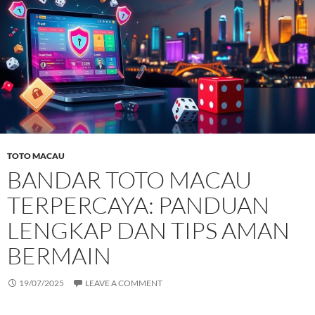
TOTO MACAU
BANDAR TOTO MACAU
TERPERCAYA: PANDUAN
LENGKAP DAN TIPS AMAN
BERMAIN
19/07/2025
LEAVE A COMMENT