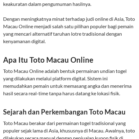
keakuratan dalam pengumuman hasilnya.
Dengan meningkatnya minat terhadap judi online di Asia, Toto
Macau Online menjadi salah satu pilihan populer bagi pemain
yang mencari alternatif taruhan lotre tradisional dengan
kenyamanan digital.
Apa Itu Toto Macau Online
Toto Macau Online adalah bentuk permainan undian togel
yang dilakukan melalui platform digital. Sistem ini
memudahkan pemain untuk memasang angka dan menerima
hasil secara real-time tanpa harus datang ke lokasi fisik.
Sejarah dan Perkembangan Toto Macau
Toto Macau berakar dari permainan togel tradisional yang
populer sejak lama di Asia, khususnya di Macau. Awalnya, toto
dilakukan secara manual dengan penjualan kupon fisik di