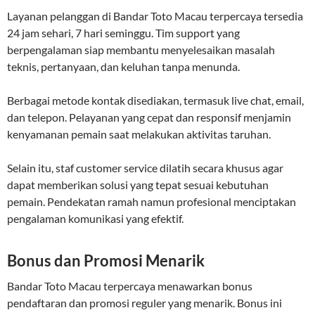
Layanan pelanggan di Bandar Toto Macau terpercaya tersedia
24 jam sehari, 7 hari seminggu. Tim support yang
berpengalaman siap membantu menyelesaikan masalah
teknis, pertanyaan, dan keluhan tanpa menunda.
Berbagai metode kontak disediakan, termasuk live chat, email,
dan telepon. Pelayanan yang cepat dan responsif menjamin
kenyamanan pemain saat melakukan aktivitas taruhan.
Selain itu, staf customer service dilatih secara khusus agar
dapat memberikan solusi yang tepat sesuai kebutuhan
pemain. Pendekatan ramah namun profesional menciptakan
pengalaman komunikasi yang efektif.
Bonus dan Promosi Menarik
Bandar Toto Macau terpercaya menawarkan bonus
pendaftaran dan promosi reguler yang menarik. Bonus ini