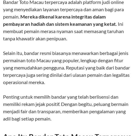
Bandar Toto Macau terpercaya adalah platform judi online
yang menyediakan layanan terpercaya dan aman bagi para
pemain.
Mereka dikenal karena integritas dalam
pembayaran hadiah dan sistem keamanan yang ketat.
Ini
membuat pemain merasa nyaman saat memasang taruhan
tanpa khawatir akan penipuan.
Selain itu, bandar resmi biasanya menawarkan berbagai jenis
permainan toto Macau yang populer, lengkap dengan fitur
yang memudahkan pengguna. Reputasi yang baik dari bandar
terpercaya juga sering dinilai dari ulasan pemain dan legalitas
operasional mereka.
Penting untuk memilih bandar yang telah berlisensi dan
memiliki rekam jejak positif. Dengan begitu, peluang bermain
menjadi fair dan transparan, memberikan pengalaman yang
adil bagi setiap pemain.