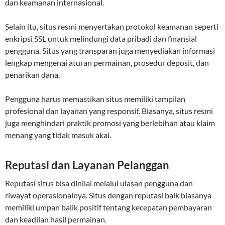
dan keamanan internasional.
Selain itu, situs resmi menyertakan protokol keamanan seperti
enkripsi SSL untuk melindungi data pribadi dan finansial
pengguna. Situs yang transparan juga menyediakan informasi
lengkap mengenai aturan permainan, prosedur deposit, dan
penarikan dana.
Pengguna harus memastikan situs memiliki tampilan
profesional dan layanan yang responsif. Biasanya, situs resmi
juga menghindari praktik promosi yang berlebihan atau klaim
menang yang tidak masuk akal.
Reputasi dan Layanan Pelanggan
Reputasi situs bisa dinilai melalui ulasan pengguna dan
riwayat operasionalnya. Situs dengan reputasi baik biasanya
memiliki umpan balik positif tentang kecepatan pembayaran
dan keadilan hasil permainan.