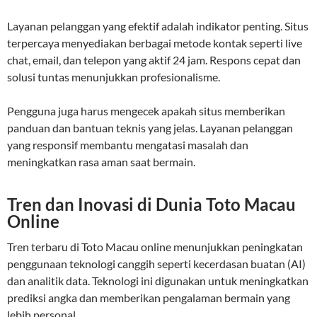
Layanan pelanggan yang efektif adalah indikator penting. Situs
terpercaya menyediakan berbagai metode kontak seperti live
chat, email, dan telepon yang aktif 24 jam. Respons cepat dan
solusi tuntas menunjukkan profesionalisme.
Pengguna juga harus mengecek apakah situs memberikan
panduan dan bantuan teknis yang jelas. Layanan pelanggan
yang responsif membantu mengatasi masalah dan
meningkatkan rasa aman saat bermain.
Tren dan Inovasi di Dunia Toto Macau
Online
Tren terbaru di Toto Macau online menunjukkan peningkatan
penggunaan teknologi canggih seperti kecerdasan buatan (AI)
dan analitik data. Teknologi ini digunakan untuk meningkatkan
prediksi angka dan memberikan pengalaman bermain yang
lebih personal.