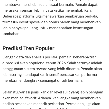
membawa imersi lebih dalam saat bermain. Pemain dapat
merasakan sensasi lebih nyata ketika menembak ikan.
Beberapa platform juga menawarkan pembaruan berkala,
termasuk event spesial dan bonus harian yang memberikan
lebih banyak peluang untuk mendapatkan keuntungan
tambahan.
Prediksi Tren Populer
Dengan data dan analisis perilaku pemain, beberapa tren
diprediksi akan populer di tahun 2026. Salah satunya adalah
penggunaan sistem reward yang lebih dinamis. Pemain akan
lebih sering mendapatkan insentif berdasarkan performa
mereka, mendongkrak semangat untuk bermain.
Selain itu, variasi jenis ikan dan level sulit yang lebih beragam
akan menjadi favorit. Adanya ikan langka yang memberikan
hadiah besar akan menarik perhatian. Permainan juga akan