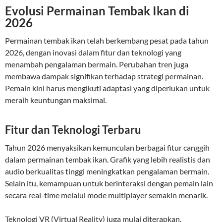
Evolusi Permainan Tembak Ikan di
2026
Permainan tembak ikan telah berkembang pesat pada tahun
2026, dengan inovasi dalam fitur dan teknologi yang
menambah pengalaman bermain. Perubahan tren juga
membawa dampak signifikan terhadap strategi permainan.
Pemain kini harus mengikuti adaptasi yang diperlukan untuk
meraih keuntungan maksimal.
Fitur dan Teknologi Terbaru
Tahun 2026 menyaksikan kemunculan berbagai fitur canggih
dalam permainan tembak ikan. Grafik yang lebih realistis dan
audio berkualitas tinggi meningkatkan pengalaman bermain.
Selain itu, kemampuan untuk berinteraksi dengan pemain lain
secara real-time melalui mode multiplayer semakin menarik.
Teknologi VR (Virtual Reality) juga mulai diterapkan,