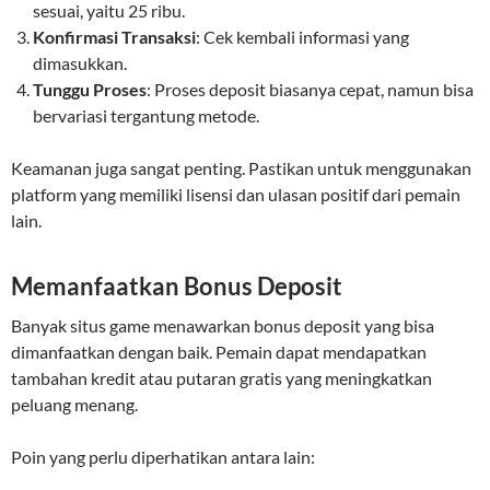
sesuai, yaitu 25 ribu.
Konfirmasi Transaksi
: Cek kembali informasi yang
dimasukkan.
Tunggu Proses
: Proses deposit biasanya cepat, namun bisa
bervariasi tergantung metode.
Keamanan juga sangat penting. Pastikan untuk menggunakan
platform yang memiliki lisensi dan ulasan positif dari pemain
lain.
Memanfaatkan Bonus Deposit
Banyak situs game menawarkan bonus deposit yang bisa
dimanfaatkan dengan baik. Pemain dapat mendapatkan
tambahan kredit atau putaran gratis yang meningkatkan
peluang menang.
Poin yang perlu diperhatikan antara lain: