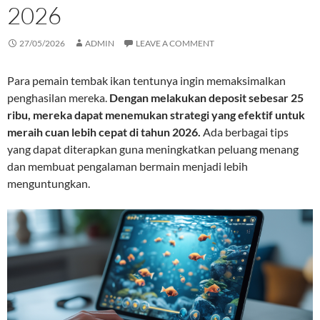
2026
27/05/2026
ADMIN
LEAVE A COMMENT
Para pemain tembak ikan tentunya ingin memaksimalkan
penghasilan mereka.
Dengan melakukan deposit sebesar 25
ribu, mereka dapat menemukan strategi yang efektif untuk
meraih cuan lebih cepat di tahun 2026.
Ada berbagai tips
yang dapat diterapkan guna meningkatkan peluang menang
dan membuat pengalaman bermain menjadi lebih
menguntungkan.