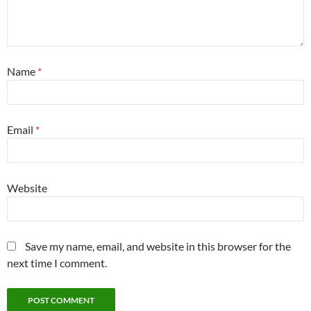
Name
*
Email
*
Website
Save my name, email, and website in this browser for the
next time I comment.