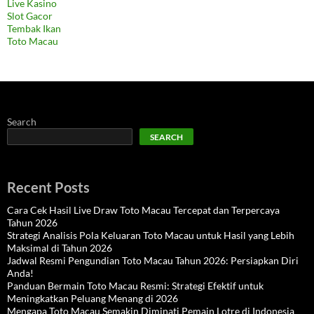
Live Kasino
Slot Gacor
Tembak Ikan
Toto Macau
Search
SEARCH
Recent Posts
Cara Cek Hasil Live Draw Toto Macau Tercepat dan Terpercaya
Tahun 2026
Strategi Analisis Pola Keluaran Toto Macau untuk Hasil yang Lebih
Maksimal di Tahun 2026
Jadwal Resmi Pengundian Toto Macau Tahun 2026: Persiapkan Diri
Anda!
Panduan Bermain Toto Macau Resmi: Strategi Efektif untuk
Meningkatkan Peluang Menang di 2026
Mengapa Toto Macau Semakin Diminati Pemain Lotre di Indonesia