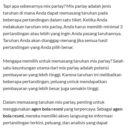
Tapi apa sebenarnya mix parlay? Mix parlay adalah jenis
taruhan di mana Anda dapat memasang taruhan pada
beberapa pertandingan dalam satu tiket. Ketika Anda
melakukan taruhan mix parlay, Anda harus memilih minimal 3
pertandingan atau lebih yang ingin Anda pasang taruhannya.
Taruhan Anda akan dianggap menang jika semua hasil
pertandingan yang Anda pilih benar.
Mengapa memilih untuk memasang taruhan mix parlay? Salah
satu keuntungan utama dari mix parlay adalah potensi
pembayaran yang lebih tinggi. Karena taruhan ini melibatkan
beberapa pertandingan, peluang untuk mendapatkan
pembayaran yang lebih besar juga semakin tinggi.
Dalam memasang taruhan mix parlay, penting untuk
menggunakan
agen bola resmi
yang terpercaya. Sebagai
agen
bola resmi
, mereka memiliki akses langsung ke informasi
pertandingan terkini, peluang, dan analisis yang dapat