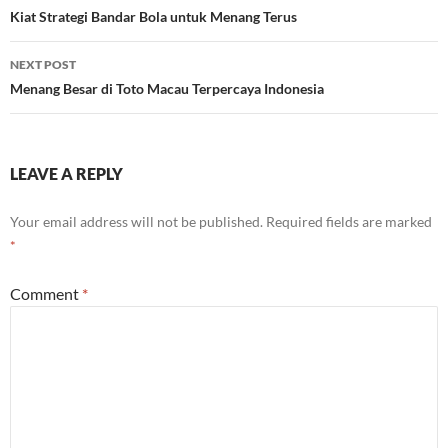
navigation
Kiat Strategi Bandar Bola untuk Menang Terus
NEXT POST
Menang Besar di Toto Macau Terpercaya Indonesia
LEAVE A REPLY
Your email address will not be published.
Required fields are marked
*
Comment
*