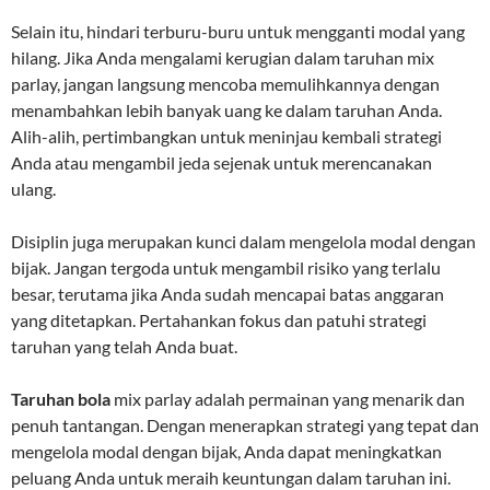
Selain itu, hindari terburu-buru untuk mengganti modal yang
hilang. Jika Anda mengalami kerugian dalam taruhan mix
parlay, jangan langsung mencoba memulihkannya dengan
menambahkan lebih banyak uang ke dalam taruhan Anda.
Alih-alih, pertimbangkan untuk meninjau kembali strategi
Anda atau mengambil jeda sejenak untuk merencanakan
ulang.
Disiplin juga merupakan kunci dalam mengelola modal dengan
bijak. Jangan tergoda untuk mengambil risiko yang terlalu
besar, terutama jika Anda sudah mencapai batas anggaran
yang ditetapkan. Pertahankan fokus dan patuhi strategi
taruhan yang telah Anda buat.
Taruhan bola
mix parlay adalah permainan yang menarik dan
penuh tantangan. Dengan menerapkan strategi yang tepat dan
mengelola modal dengan bijak, Anda dapat meningkatkan
peluang Anda untuk meraih keuntungan dalam taruhan ini.