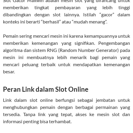
Slot Gacor Maxwin adalah mesin slot yang dirancang untuk
memberikan tingkat pembayaran yang lebih tinggi
dibandingkan dengan slot lainnya. Istilah “gacor” dalam
konteks ini berarti “berhasil” atau “mudah menang”.
Pemain sering mencari mesin ini karena kemampuannya untuk
memberikan kemenangan yang signifikan. Pengembangan
algoritma dan sistem RNG (Random Number Generator) pada
mesin ini membuatnya lebih menarik bagi pemain yang
mencari peluang terbaik untuk mendapatkan kemenangan
besar.
Peran Link dalam Slot Online
Link dalam slot online berfungsi sebagai jembatan untuk
menghubungkan pemain dengan berbagai permainan yang
tersedia. Tanpa link yang tepat, akses ke mesin slot dan
informasi penting bisa terhambat.