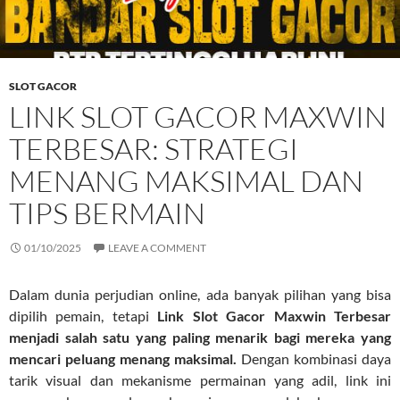
SLOT GACOR
LINK SLOT GACOR MAXWIN
TERBESAR: STRATEGI
MENANG MAKSIMAL DAN
TIPS BERMAIN
01/10/2025
LEAVE A COMMENT
Dalam dunia perjudian online, ada banyak pilihan yang bisa
dipilih pemain, tetapi
Link Slot Gacor Maxwin Terbesar
menjadi salah satu yang paling menarik bagi mereka yang
mencari peluang menang maksimal.
Dengan kombinasi daya
tarik visual dan mekanisme permainan yang adil, link ini