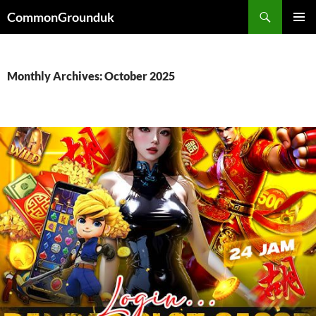
Skip
Search
CommonGrounduk
to
PRIMAR
content
MENU
Monthly Archives: October 2025