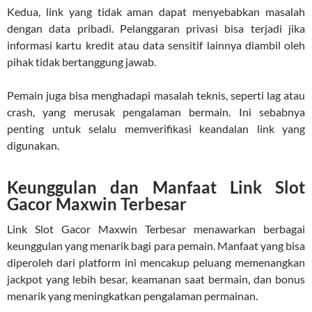
Kedua, link yang tidak aman dapat menyebabkan masalah
dengan data pribadi. Pelanggaran privasi bisa terjadi jika
informasi kartu kredit atau data sensitif lainnya diambil oleh
pihak tidak bertanggung jawab.
Pemain juga bisa menghadapi masalah teknis, seperti lag atau
crash, yang merusak pengalaman bermain. Ini sebabnya
penting untuk selalu memverifikasi keandalan link yang
digunakan.
Keunggulan dan Manfaat Link Slot
Gacor Maxwin Terbesar
Link Slot Gacor Maxwin Terbesar menawarkan berbagai
keunggulan yang menarik bagi para pemain. Manfaat yang bisa
diperoleh dari platform ini mencakup peluang memenangkan
jackpot yang lebih besar, keamanan saat bermain, dan bonus
menarik yang meningkatkan pengalaman permainan.