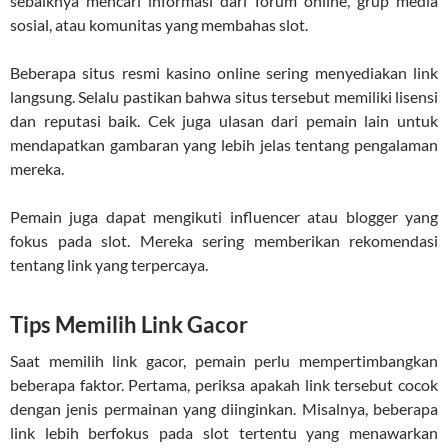
sebaiknya mencari informasi dari forum online, grup media
sosial, atau komunitas yang membahas slot.
Beberapa situs resmi kasino online sering menyediakan link
langsung. Selalu pastikan bahwa situs tersebut memiliki lisensi
dan reputasi baik. Cek juga ulasan dari pemain lain untuk
mendapatkan gambaran yang lebih jelas tentang pengalaman
mereka.
Pemain juga dapat mengikuti influencer atau blogger yang
fokus pada slot. Mereka sering memberikan rekomendasi
tentang link yang terpercaya.
Tips Memilih Link Gacor
Saat memilih link gacor, pemain perlu mempertimbangkan
beberapa faktor. Pertama, periksa apakah link tersebut cocok
dengan jenis permainan yang diinginkan. Misalnya, beberapa
link lebih berfokus pada slot tertentu yang menawarkan