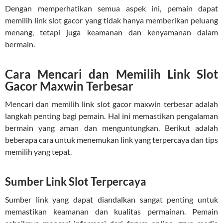
Dengan memperhatikan semua aspek ini, pemain dapat
memilih link slot gacor yang tidak hanya memberikan peluang
menang, tetapi juga keamanan dan kenyamanan dalam
bermain.
Cara Mencari dan Memilih Link Slot
Gacor Maxwin Terbesar
Mencari dan memilih link slot gacor maxwin terbesar adalah
langkah penting bagi pemain. Hal ini memastikan pengalaman
bermain yang aman dan menguntungkan. Berikut adalah
beberapa cara untuk menemukan link yang terpercaya dan tips
memilih yang tepat.
Sumber Link Slot Terpercaya
Sumber link yang dapat diandalkan sangat penting untuk
memastikan keamanan dan kualitas permainan. Pemain