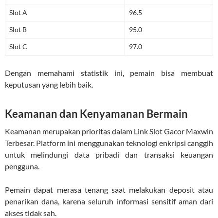
Slot A
96.5
Slot B
95.0
Slot C
97.0
Dengan memahami statistik ini, pemain bisa membuat
keputusan yang lebih baik.
Keamanan dan Kenyamanan Bermain
Keamanan merupakan prioritas dalam Link Slot Gacor Maxwin
Terbesar. Platform ini menggunakan teknologi enkripsi canggih
untuk melindungi data pribadi dan transaksi keuangan
pengguna.
Pemain dapat merasa tenang saat melakukan deposit atau
penarikan dana, karena seluruh informasi sensitif aman dari
akses tidak sah.