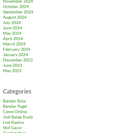
November 2024
October 2024
September 2024
August 2024
July 2024
June 2024
May 2024
April 2024
March 2024
February 2024
January 2024
December 2023
June 2023
May 2023
Categories
Bandar Bola
Bandar Togel
Ceme Online
Judi Balap Kuda
Live Kasino
Slot Gacor
Tembak Ikan