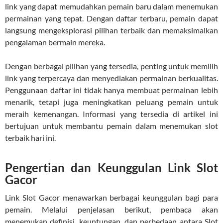
link yang dapat memudahkan pemain baru dalam menemukan
permainan yang tepat. Dengan daftar terbaru, pemain dapat
langsung mengeksplorasi pilihan terbaik dan memaksimalkan
pengalaman bermain mereka.
Dengan berbagai pilihan yang tersedia, penting untuk memilih
link yang terpercaya dan menyediakan permainan berkualitas.
Penggunaan daftar ini tidak hanya membuat permainan lebih
menarik, tetapi juga meningkatkan peluang pemain untuk
meraih kemenangan. Informasi yang tersedia di artikel ini
bertujuan untuk membantu pemain dalam menemukan slot
terbaik hari ini.
Pengertian dan Keunggulan Link Slot
Gacor
Link Slot Gacor menawarkan berbagai keunggulan bagi para
pemain. Melalui penjelasan berikut, pembaca akan
menemukan definisi, keuntungan, dan perbedaan antara Slot