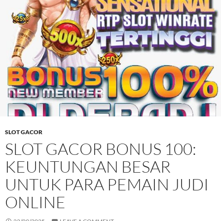
SLOT GACOR
SLOT GACOR BONUS 100:
KEUNTUNGAN BESAR
UNTUK PARA PEMAIN JUDI
ONLINE