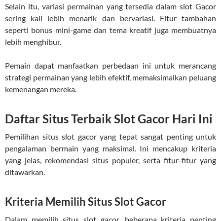
Selain itu, variasi permainan yang tersedia dalam slot Gacor
sering kali lebih menarik dan bervariasi. Fitur tambahan
seperti bonus mini-game dan tema kreatif juga membuatnya
lebih menghibur.
Pemain dapat manfaatkan perbedaan ini untuk merancang
strategi permainan yang lebih efektif, memaksimalkan peluang
kemenangan mereka.
Daftar Situs Terbaik Slot Gacor Hari Ini
Pemilihan situs slot gacor yang tepat sangat penting untuk
pengalaman bermain yang maksimal. Ini mencakup kriteria
yang jelas, rekomendasi situs populer, serta fitur-fitur yang
ditawarkan.
Kriteria Memilih Situs Slot Gacor
Dalam memilih situs slot gacor, beberapa kriteria penting