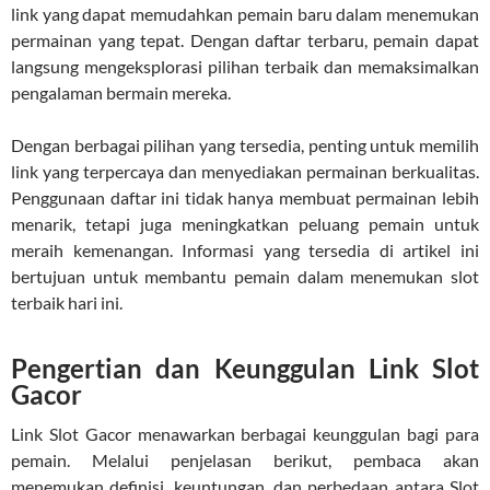
link yang dapat memudahkan pemain baru dalam menemukan
permainan yang tepat. Dengan daftar terbaru, pemain dapat
langsung mengeksplorasi pilihan terbaik dan memaksimalkan
pengalaman bermain mereka.
Dengan berbagai pilihan yang tersedia, penting untuk memilih
link yang terpercaya dan menyediakan permainan berkualitas.
Penggunaan daftar ini tidak hanya membuat permainan lebih
menarik, tetapi juga meningkatkan peluang pemain untuk
meraih kemenangan. Informasi yang tersedia di artikel ini
bertujuan untuk membantu pemain dalam menemukan slot
terbaik hari ini.
Pengertian dan Keunggulan Link Slot
Gacor
Link Slot Gacor menawarkan berbagai keunggulan bagi para
pemain. Melalui penjelasan berikut, pembaca akan
menemukan definisi, keuntungan, dan perbedaan antara Slot