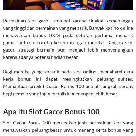
Permainan slot gacor terkenal karena tingkat kemenangan
yang tinggi dan permainan yang menarik. Banyak kasino online
menawarkan bonus 100% pada setoran pertama, menarik
gamer untuk mencoba keberuntungan mereka. Dengan slot
gacor, strategi bermain pun menjadi lebih menyenangkan
karena adanya potensi hadiah besar.
Bagi mereka yang tertarik pada slot online, memahami cara
kerja bonus ini dapat meningkatkan peluang sukses.
Memanfaatkan Slot Gacor Bonus 100 adalah langkah cerdas
bagi pemain yang ingin meraih kemenangan lebih besar.
Apa Itu Slot Gacor Bonus 100
Slot Gacor Bonus 100 merupakan jenis permainan slot yang
menawarkan peluang besar untuk menang serta bonus yang