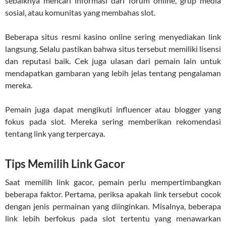
sebaiknya mencari informasi dari forum online, grup media
sosial, atau komunitas yang membahas slot.
Beberapa situs resmi kasino online sering menyediakan link
langsung. Selalu pastikan bahwa situs tersebut memiliki lisensi
dan reputasi baik. Cek juga ulasan dari pemain lain untuk
mendapatkan gambaran yang lebih jelas tentang pengalaman
mereka.
Pemain juga dapat mengikuti influencer atau blogger yang
fokus pada slot. Mereka sering memberikan rekomendasi
tentang link yang terpercaya.
Tips Memilih Link Gacor
Saat memilih link gacor, pemain perlu mempertimbangkan
beberapa faktor. Pertama, periksa apakah link tersebut cocok
dengan jenis permainan yang diinginkan. Misalnya, beberapa
link lebih berfokus pada slot tertentu yang menawarkan