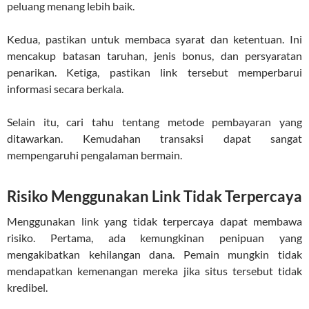
peluang menang lebih baik.
Kedua, pastikan untuk membaca syarat dan ketentuan. Ini
mencakup batasan taruhan, jenis bonus, dan persyaratan
penarikan. Ketiga, pastikan link tersebut memperbarui
informasi secara berkala.
Selain itu, cari tahu tentang metode pembayaran yang
ditawarkan. Kemudahan transaksi dapat sangat
mempengaruhi pengalaman bermain.
Risiko Menggunakan Link Tidak Terpercaya
Menggunakan link yang tidak terpercaya dapat membawa
risiko. Pertama, ada kemungkinan penipuan yang
mengakibatkan kehilangan dana. Pemain mungkin tidak
mendapatkan kemenangan mereka jika situs tersebut tidak
kredibel.