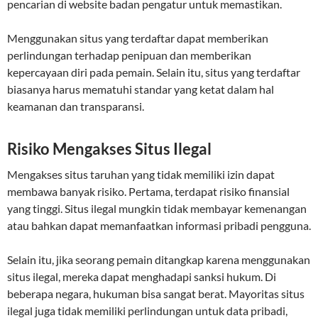
pencarian di website badan pengatur untuk memastikan.
Menggunakan situs yang terdaftar dapat memberikan
perlindungan terhadap penipuan dan memberikan
kepercayaan diri pada pemain. Selain itu, situs yang terdaftar
biasanya harus mematuhi standar yang ketat dalam hal
keamanan dan transparansi.
Risiko Mengakses Situs Ilegal
Mengakses situs taruhan yang tidak memiliki izin dapat
membawa banyak risiko. Pertama, terdapat risiko finansial
yang tinggi. Situs ilegal mungkin tidak membayar kemenangan
atau bahkan dapat memanfaatkan informasi pribadi pengguna.
Selain itu, jika seorang pemain ditangkap karena menggunakan
situs ilegal, mereka dapat menghadapi sanksi hukum. Di
beberapa negara, hukuman bisa sangat berat. Mayoritas situs
ilegal juga tidak memiliki perlindungan untuk data pribadi,