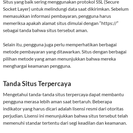
Situs yang baik sering menggunakan protokol SSL (Secure
Socket Layer) untuk melindungi data saat dikirimkan. Sebelum
memasukkan informasi pembayaran, pengguna harus
memeriksa apakah alamat situs dimulai dengan “https://”
sebagai tanda bahwa situs tersebut aman.
Selain itu, pengguna juga perlu memperhatikan berbagai
metode pembayaran yang ditawarkan. Situs dengan berbagai
pilihan metode yang aman menunjukkan bahwa mereka
menghargai keamanan pengguna.
Tanda Situs Terpercaya
Mengetahui tanda-tanda situs terpercaya dapat membantu
pengguna merasa lebih aman saat bertaruh. Beberapa
indikator yang harus dicari adalah lisensi resmi dari otoritas
perjudian. Lisensi ini menunjukkan bahwa situs tersebut telah
memenuhi standar tertentu dari segi keadilan dan keamanan.