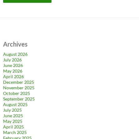
Archives
August 2026
July 2026
June 2026
May 2026
April 2026
December 2025
November 2025
October 2025
September 2025
August 2025
July 2025
June 2025
May 2025
April 2025
March 2025
February 2025