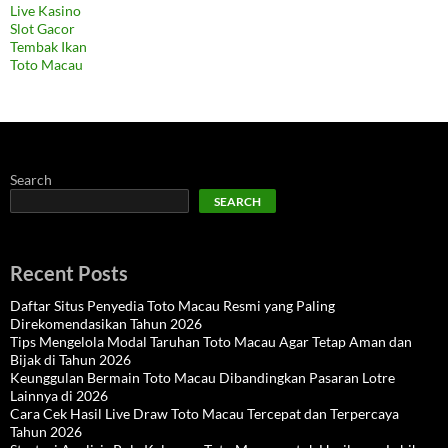
Live Kasino
Slot Gacor
Tembak Ikan
Toto Macau
Search
SEARCH
Recent Posts
Daftar Situs Penyedia Toto Macau Resmi yang Paling
Direkomendasikan Tahun 2026
Tips Mengelola Modal Taruhan Toto Macau Agar Tetap Aman dan
Bijak di Tahun 2026
Keunggulan Bermain Toto Macau Dibandingkan Pasaran Lotre
Lainnya di 2026
Cara Cek Hasil Live Draw Toto Macau Tercepat dan Terpercaya
Tahun 2026