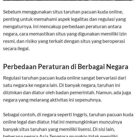
Sebelum menggunakan situs taruhan pacuan kuda online,
penting untuk memahami aspek legalitas dan regulasi yang
mengaturnya. Ini mencakup perbedaan peraturan antara
negara, cara memastikan situs yang digunakan memiliki izin
resmi, dan risiko yang terkait dengan situs yang beroperasi
secara ilegal.
Perbedaan Peraturan di Berbagai Negara
Regulasi taruhan pacuan kuda online sangat bervariasi dari
satu negara ke negara lain. Di banyak negara, taruhan ini
diizinkan dan diatur oleh badan pemerintah. Namun, ada juga
negara yang melarang aktivitas ini sepenuhnya.
Sebagai contoh, di negara seperti Inggris, taruhan pacuan kuda
online legal dan diatur. Hal ini memungkinkan munculnya
banyak situs taruhan yang memiliki lisensi. Di sisi lain,
beberapa negara Asia Tenggara mungkin tidak memiliki