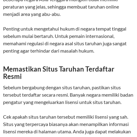
peraturan yang jelas, sehingga membuat taruhan online
menjadi area yang abu-abu.
Penting untuk mengetahui hukum di negara tempat tinggal
sebelum mulai bertaruh. Untuk pemain internasional,
memahami regulasi di negara asal situs taruhan juga sangat
penting agar terhindar dari masalah hukum.
Memastikan Situs Taruhan Terdaftar
Resmi
Sebelum bergabung dengan situs taruhan, pastikan situs
tersebut terdaftar secara resmi. Banyak negara memiliki badan
pengatur yang mengeluarkan lisensi untuk situs taruhan.
Cek apakah situs taruhan tersebut memiliki lisensi yang sah.
Situs yang terpercaya biasanya akan menampilkan informasi
lisensi mereka di halaman utama. Anda juga dapat melakukan