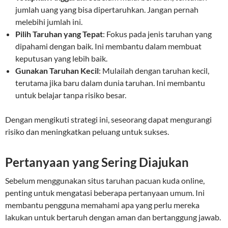
jumlah uang yang bisa dipertaruhkan. Jangan pernah
melebihi jumlah ini.
Pilih Taruhan yang Tepat
: Fokus pada jenis taruhan yang
dipahami dengan baik. Ini membantu dalam membuat
keputusan yang lebih baik.
Gunakan Taruhan Kecil
: Mulailah dengan taruhan kecil,
terutama jika baru dalam dunia taruhan. Ini membantu
untuk belajar tanpa risiko besar.
Dengan mengikuti strategi ini, seseorang dapat mengurangi
risiko dan meningkatkan peluang untuk sukses.
Pertanyaan yang Sering Diajukan
Sebelum menggunakan situs taruhan pacuan kuda online,
penting untuk mengatasi beberapa pertanyaan umum. Ini
membantu pengguna memahami apa yang perlu mereka
lakukan untuk bertaruh dengan aman dan bertanggung jawab.