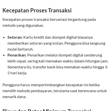
Kecepatan Proses Transaksi
Kecepatan proses transaksi bervariasi tergantung pada
metode yang digunakan.
Setoran:
Kartu kredit dan dompet digital biasanya
memberikan setoran yang instan. Pengguna bisa langsung
mulai bertaruh.
Penarikan:
Penarikan melalui dompet digital cenderung
lebih cepat, sering kali memakan waktu dalam hitungan jam.
Sementara itu, transfer bank bisa memakan waktu hingga 3-
5 hari kerja.
Pengguna harus mempertimbangkan kecepatan ini ketika
memilih metode pembayaran, terutama saat berencana untuk
menarik dana.