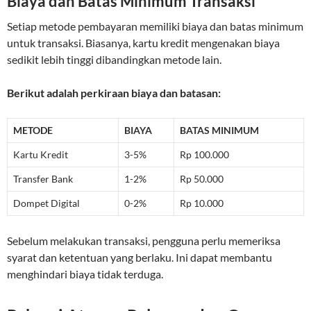
Biaya dan Batas Minimum Transaksi
Setiap metode pembayaran memiliki biaya dan batas minimum
untuk transaksi. Biasanya, kartu kredit mengenakan biaya
sedikit lebih tinggi dibandingkan metode lain.
Berikut adalah perkiraan biaya dan batasan:
METODE
BIAYA
BATAS MINIMUM
Kartu Kredit
3-5%
Rp 100.000
Transfer Bank
1-2%
Rp 50.000
Dompet Digital
0-2%
Rp 10.000
Sebelum melakukan transaksi, pengguna perlu memeriksa
syarat dan ketentuan yang berlaku. Ini dapat membantu
menghindari biaya tidak terduga.