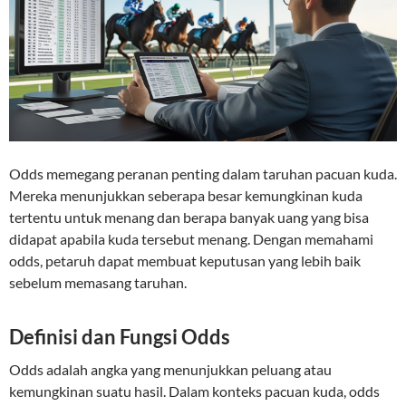
Odds memegang peranan penting dalam taruhan pacuan kuda.
Mereka menunjukkan seberapa besar kemungkinan kuda
tertentu untuk menang dan berapa banyak uang yang bisa
didapat apabila kuda tersebut menang. Dengan memahami
odds, petaruh dapat membuat keputusan yang lebih baik
sebelum memasang taruhan.
Definisi dan Fungsi Odds
Odds adalah angka yang menunjukkan peluang atau
kemungkinan suatu hasil. Dalam konteks pacuan kuda, odds