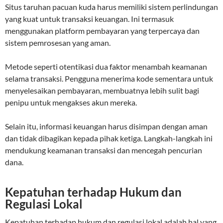
Situs taruhan pacuan kuda harus memiliki sistem perlindungan
yang kuat untuk transaksi keuangan. Ini termasuk
menggunakan platform pembayaran yang terpercaya dan
sistem pemrosesan yang aman.
Metode seperti otentikasi dua faktor menambah keamanan
selama transaksi. Pengguna menerima kode sementara untuk
menyelesaikan pembayaran, membuatnya lebih sulit bagi
penipu untuk mengakses akun mereka.
Selain itu, informasi keuangan harus disimpan dengan aman
dan tidak dibagikan kepada pihak ketiga. Langkah-langkah ini
mendukung keamanan transaksi dan mencegah pencurian
dana.
Kepatuhan terhadap Hukum dan
Regulasi Lokal
Kepatuhan terhadap hukum dan regulasi lokal adalah hal yang