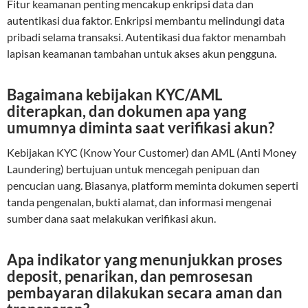
Fitur keamanan penting mencakup enkripsi data dan
autentikasi dua faktor. Enkripsi membantu melindungi data
pribadi selama transaksi. Autentikasi dua faktor menambah
lapisan keamanan tambahan untuk akses akun pengguna.
Bagaimana kebijakan KYC/AML
diterapkan, dan dokumen apa yang
umumnya diminta saat verifikasi akun?
Kebijakan KYC (Know Your Customer) dan AML (Anti Money
Laundering) bertujuan untuk mencegah penipuan dan
pencucian uang. Biasanya, platform meminta dokumen seperti
tanda pengenalan, bukti alamat, dan informasi mengenai
sumber dana saat melakukan verifikasi akun.
Apa indikator yang menunjukkan proses
deposit, penarikan, dan pemrosesan
pembayaran dilakukan secara aman dan