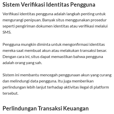
Sistem Verifikasi Identitas Pengguna
Verifikasi identitas pengguna adalah langkah penting untuk
mengurangi penipuan. Banyak situs menggunakan prosedur
seperti pengiriman dokumen identitas atau verifikasi melalui
SMS.
Pengguna mungkin diminta untuk mengonfirmasi identitas
mereka saat membuat akun atau melakukan transaksi besar.
Dengan cara ini, situs dapat memastikan bahwa pengguna
adalah orang yang sah.
Sistem ini membantu mencegah penggunaan akun yang curang
dan melindungi data pengguna. Itu juga memberikan
perlindungan lebih lanjut terhadap aktivitas ilegal di platform
tersebut.
Perlindungan Transaksi Keuangan