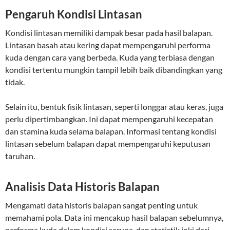
Pengaruh Kondisi Lintasan
Kondisi lintasan memiliki dampak besar pada hasil balapan.
Lintasan basah atau kering dapat mempengaruhi performa
kuda dengan cara yang berbeda. Kuda yang terbiasa dengan
kondisi tertentu mungkin tampil lebih baik dibandingkan yang
tidak.
Selain itu, bentuk fisik lintasan, seperti longgar atau keras, juga
perlu dipertimbangkan. Ini dapat mempengaruhi kecepatan
dan stamina kuda selama balapan. Informasi tentang kondisi
lintasan sebelum balapan dapat mempengaruhi keputusan
taruhan.
Analisis Data Historis Balapan
Mengamati data historis balapan sangat penting untuk
memahami pola. Data ini mencakup hasil balapan sebelumnya,
performa kuda dalam kondisi serupa, dan statistik joki dari