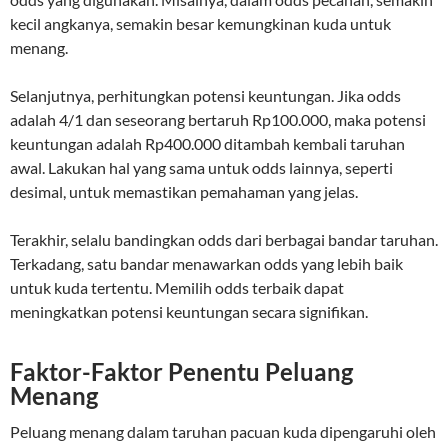
kecil angkanya, semakin besar kemungkinan kuda untuk
menang.
Selanjutnya, perhitungkan potensi keuntungan. Jika odds
adalah 4/1 dan seseorang bertaruh Rp100.000, maka potensi
keuntungan adalah Rp400.000 ditambah kembali taruhan
awal. Lakukan hal yang sama untuk odds lainnya, seperti
desimal, untuk memastikan pemahaman yang jelas.
Terakhir, selalu bandingkan odds dari berbagai bandar taruhan.
Terkadang, satu bandar menawarkan odds yang lebih baik
untuk kuda tertentu. Memilih odds terbaik dapat
meningkatkan potensi keuntungan secara signifikan.
Faktor-Faktor Penentu Peluang
Menang
Peluang menang dalam taruhan pacuan kuda dipengaruhi oleh