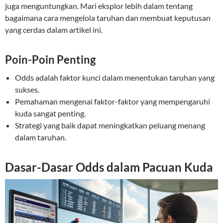
juga menguntungkan. Mari eksplor lebih dalam tentang
bagaimana cara mengelola taruhan dan membuat keputusan
yang cerdas dalam artikel ini.
Poin-Poin Penting
Odds adalah faktor kunci dalam menentukan taruhan yang
sukses.
Pemahaman mengenai faktor-faktor yang mempengaruhi
kuda sangat penting.
Strategi yang baik dapat meningkatkan peluang menang
dalam taruhan.
Dasar-Dasar Odds dalam Pacuan Kuda