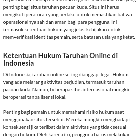
penting bagi situs taruhan pacuan kuda. Situs ini harus
mengikuti peraturan yang berlaku untuk memastikan bahwa
operasionalnya sah dan aman bagi para pengguna. Ini
termasuk ketentuan hukum yang jelas, kebijakan untuk
memverifikasi identitas pemain, serta batasan usia yang ketat.
Ketentuan Hukum Taruhan Online di
Indonesia
Di Indonesia, taruhan online sering dianggap ilegal. Hukum
yang ada melarang aktivitas perjudian, termasuk taruhan
pacuan kuda. Namun, beberapa situs internasional mungkin
beroperasi tanpa lisensi lokal.
Penting bagi pemain untuk memahami risiko hukum saat
menggunakan situs tersebut. Mereka mungkin menghadapi
konsekuensi jika terlibat dalam aktivitas yang tidak sesuai
dengan hukum. Oleh karena itu, pengguna harus melakukan