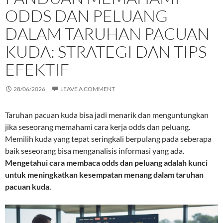
ODDS DAN PELUANG
DALAM TARUHAN PACUAN
KUDA: STRATEGI DAN TIPS
EFEKTIF
28/06/2026
LEAVE A COMMENT
Taruhan pacuan kuda bisa jadi menarik dan menguntungkan
jika seseorang memahami cara kerja odds dan peluang.
Memilih kuda yang tepat seringkali berpulang pada seberapa
baik seseorang bisa menganalisis informasi yang ada.
Mengetahui cara membaca odds dan peluang adalah kunci
untuk meningkatkan kesempatan menang dalam taruhan
pacuan kuda.